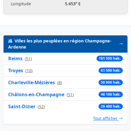
Longitude
5.453° E
Villes les plus peuplées en région Champagne-
Ardenne
Reims
(
51
)
181 500 hab.
Troyes
(
10
)
61 500 hab.
Charleville-Mézières
(
8
)
50 900 hab.
Châlons-en-Champagne
(
51
)
46 100 hab.
Saint-Dizier
(
52
)
26 400 hab.
Tout afficher