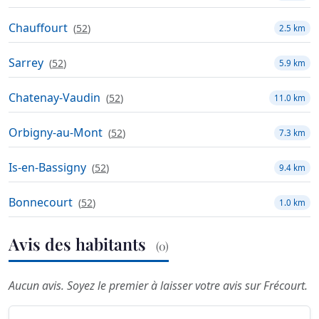
Chauffourt
(
52
)
2.5 km
Sarrey
(
52
)
5.9 km
Chatenay-Vaudin
(
52
)
11.0 km
Orbigny-au-Mont
(
52
)
7.3 km
Is-en-Bassigny
(
52
)
9.4 km
Bonnecourt
(
52
)
1.0 km
Avis des habitants
(0)
Aucun avis. Soyez le premier à laisser votre avis sur Frécourt.