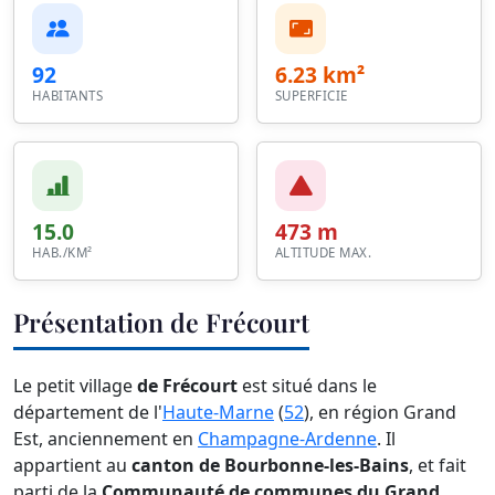
92
6.23 km²
HABITANTS
SUPERFICIE
15.0
473 m
HAB./KM²
ALTITUDE MAX.
Présentation de Frécourt
Le petit village
de Frécourt
est situé dans le
département de l'
Haute-Marne
(
52
), en région Grand
Est, anciennement en
Champagne-Ardenne
. Il
appartient au
canton de Bourbonne-les-Bains
, et fait
parti de la
Communauté de communes du Grand