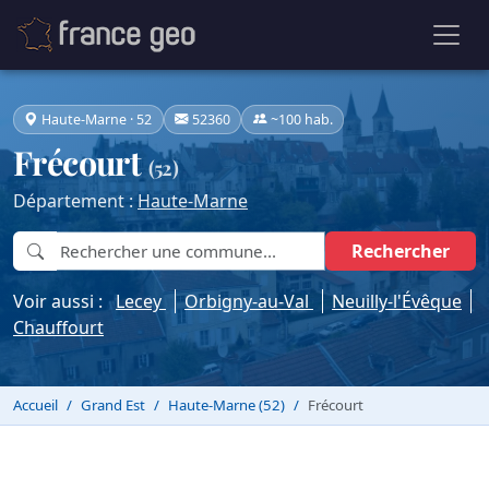
Haute-Marne · 52
52360
~100 hab.
Frécourt
(52)
Département :
Haute-Marne
Rechercher
Voir aussi :
Lecey
Orbigny-au-Val
Neuilly-l'Évêque
Chauffourt
Accueil
Grand Est
Haute-Marne (52)
Frécourt