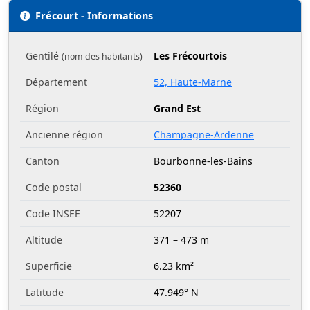
Frécourt - Informations
Gentilé
Les Frécourtois
(nom des habitants)
Département
52, Haute-Marne
Région
Grand Est
Ancienne région
Champagne-Ardenne
Canton
Bourbonne-les-Bains
Code postal
52360
Code INSEE
52207
Altitude
371 – 473 m
Superficie
6.23 km²
Latitude
47.949° N