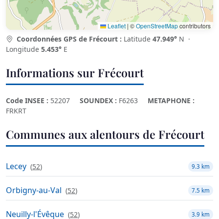
Leaflet
|
©
OpenStreetMap
contributors
Coordonnées GPS de Frécourt :
Latitude
47.949°
N ·
Longitude
5.453°
E
Informations sur Frécourt
Code INSEE :
52207
SOUNDEX :
F6263
METAPHONE :
FRKRT
Communes aux alentours de Frécourt
Lecey
(
52
)
9.3 km
Orbigny-au-Val
(
52
)
7.5 km
Neuilly-l'Évêque
(
52
)
3.9 km