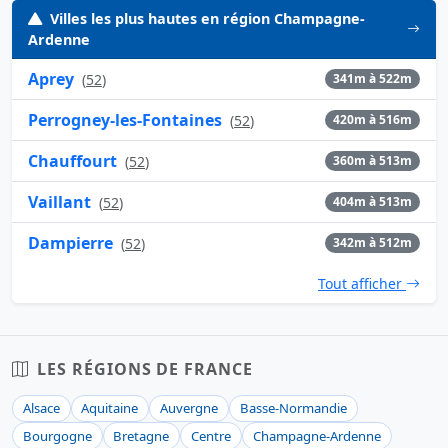
Villes les plus hautes en région Champagne-
Ardenne
Aprey
(
52
)
341m à 522m
Perrogney-les-Fontaines
(
52
)
420m à 516m
Chauffourt
(
52
)
360m à 513m
Vaillant
(
52
)
404m à 513m
Dampierre
(
52
)
342m à 512m
Tout afficher
LES RÉGIONS DE FRANCE
Alsace
Aquitaine
Auvergne
Basse-Normandie
Bourgogne
Bretagne
Centre
Champagne-Ardenne