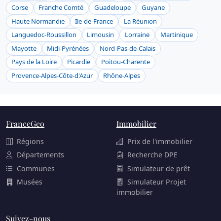
Corse
Franche Comté
Guadeloupe
Guyane
Haute Normandie
Ile-de-France
La Réunion
Languedoc-Roussillon
Limousin
Lorraine
Martinique
Mayotte
Midi-Pyrénées
Nord-Pas-de-Calais
Pays de la Loire
Picardie
Poitou-Charente
Provence-Alpes-Côte-d'Azur
Rhône-Alpes
FranceGeo
Immobilier
Régions
Prix de l'immobilier
Départements
Recherche DPE
Communes
Simulateur de prêt
Musées
Simulateur Projet
immobilier
Suivez-nous