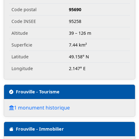
Code postal
95690
Code INSEE
95258
Altitude
39 – 126 m
Superficie
7.44 km²
Latitude
49.158° N
Longitude
2.147° E
Frouville - Tourisme
1 monument historique
Frouville - Immobilier