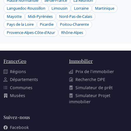
Haute Normandie
Ile-de-France
La Réunion
Languedoc-Roussillon
Limousin
Lorraine
Martinique
Mayotte
Midi-Pyrénées
Nord-Pas-de-Calais
Pays de la Loire
Picardie
Poitou-Charente
Provence-Alpes-Côte-d'Azur
Rhône-Alpes
FranceGeo
Immobilier
Régions
Prix de l'immobilier
Départements
Recherche DPE
Communes
Simulateur de prêt
Musées
Simulateur Projet
immobilier
Suivez-nous
Facebook