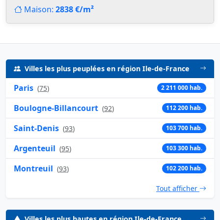
Maison:
2838 €/m²
Villes les plus peuplées en région Ile-de-France
Paris
(
75
)
2 211 000 hab.
Boulogne-Billancourt
(
92
)
112 200 hab.
Saint-Denis
(
93
)
103 700 hab.
Argenteuil
(
95
)
103 300 hab.
Montreuil
(
93
)
102 200 hab.
Tout afficher
Villes les plus hautes en région Ile-de-France