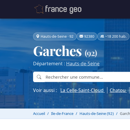
Hauts-de-Seine · 92
92380
~18 200 hab.
Garches
(92)
Département :
Hauts-de-Seine
Voir aussi :
La Celle-Saint-Cloud
Chatou
Accueil
Ile-de-France
Hauts-de-Seine (92)
Garch