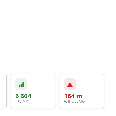
6 604
164 m
HAB./KM²
ALTITUDE MAX.