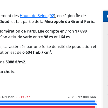
rtement des
Hauts-de-Seine
(
92
), en région Île-de-
Cloud
, et fait partie de la
Métropole du Grand Paris
.
lomération de Paris. Elle compte environ
17 898
. Son altitude varie entre
98 m
et
164 m
.
ns, caractérisés par une forte densité de population et
lation est de
6 604 hab./km²
.
 de
5988 €/m2
.
archois
.
 169 hab.
-0.1%/an
2025 ·
17 898 hab.