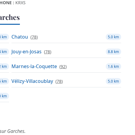
HONE :
KRXS
arches
Chatou
(
78
)
8 km
5.0 km
Jouy-en-Josas
(
78
)
4 km
8.8 km
Marnes-la-Coquette
(
92
)
2 km
1.6 km
Vélizy-Villacoublay
(
78
)
6 km
5.0 km
0 km
 sur Garches.