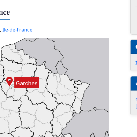
nce
,
Ile-de-France