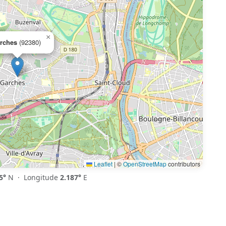
×
rches
(92380)
Leaflet
|
©
OpenStreetMap
contributors
5°
N · Longitude
2.187°
E