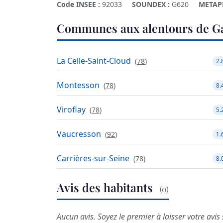
Code INSEE :
92033
SOUNDEX :
G620
METAP
Communes aux alentours de G
La Celle-Saint-Cloud
(
78
)
2.
Montesson
(
78
)
8.
Viroflay
(
78
)
5.
Vaucresson
(
92
)
1.
Carrières-sur-Seine
(
78
)
8.
Avis des habitants
(0)
Aucun avis. Soyez le premier à laisser votre avis