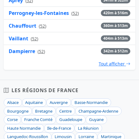
Aprey
(
52
)
341m à 522m
Perrogney-les-Fontaines
(
52
)
420m à 516m
Chauffourt
(
52
)
360m à 513m
Vaillant
(
52
)
404m à 513m
Dampierre
(
52
)
342m à 512m
Tout afficher
LES RÉGIONS DE FRANCE
Alsace
Aquitaine
Auvergne
Basse-Normandie
Bourgogne
Bretagne
Centre
Champagne-Ardenne
Corse
Franche Comté
Guadeloupe
Guyane
Haute Normandie
Ile-de-France
La Réunion
Languedoc-Roussillon
Limousin
Lorraine
Martinique