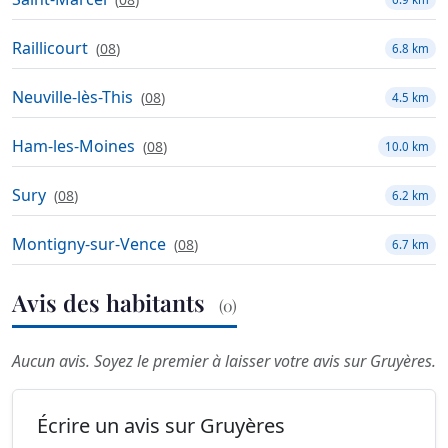
Raillicourt
(
08
)
6.8 km
Neuville-lès-This
(
08
)
4.5 km
Ham-les-Moines
(
08
)
10.0 km
Sury
(
08
)
6.2 km
Montigny-sur-Vence
(
08
)
6.7 km
Avis des habitants
(0)
Aucun avis. Soyez le premier à laisser votre avis sur Gruyères.
Écrire un avis sur Gruyères