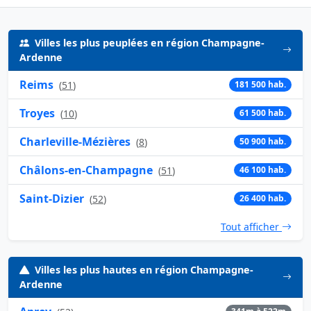
Villes les plus peuplées en région Champagne-
Ardenne
Reims
(
51
)
181 500 hab.
Troyes
(
10
)
61 500 hab.
Charleville-Mézières
(
8
)
50 900 hab.
Châlons-en-Champagne
(
51
)
46 100 hab.
Saint-Dizier
(
52
)
26 400 hab.
Tout afficher
Villes les plus hautes en région Champagne-
Ardenne