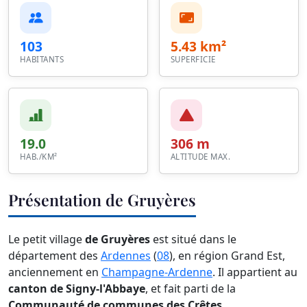
103
5.43 km²
HABITANTS
SUPERFICIE
19.0
306 m
HAB./KM²
ALTITUDE MAX.
Présentation de Gruyères
Le petit village
de Gruyères
est situé dans le
département des
Ardennes
(
08
), en région Grand Est,
anciennement en
Champagne-Ardenne
. Il appartient au
canton de Signy-l'Abbaye
, et fait parti de la
Communauté de communes des Crêtes