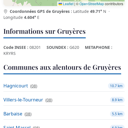
Leaflet
|
©
OpenStreetMap
contributors
Coordonnées GPS de Gruyères :
Latitude
49.71°
N ·
Longitude
4.604°
E
Informations sur Gruyères
Code INSEE :
08201
SOUNDEX :
G620
METAPHONE :
KRYRS
Communes aux alentours de Gruyères
Hagnicourt
(
08
)
10.7 km
Villers-le-Tourneur
(
08
)
8.9 km
Barbaise
(
08
)
5.5 km
Saint-Marcel
(
08
)
6.9 km