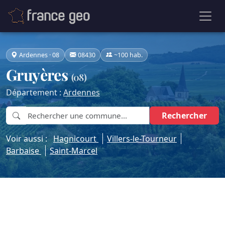
Ardennes · 08
08430
~100 hab.
Gruyères
(08)
Département :
Ardennes
Rechercher
Voir aussi :
Hagnicourt
Villers-le-Tourneur
Barbaise
Saint-Marcel