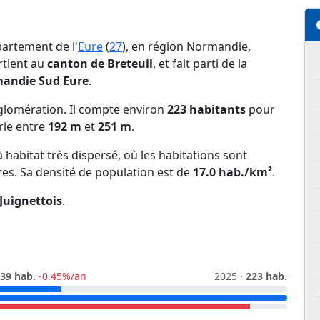
partement de l'
Eure
(
27
), en région Normandie,
artient au
canton de Breteuil
, et fait parti de la
andie Sud Eure
.
glomération. Il compte environ
223 habitants
pour
arie entre
192 m
et
251 m
.
habitat très dispersé, où les habitations sont
res. Sa densité de population est de
17.0 hab./km²
.
Juignettois
.
39 hab.
-0.45%/an
2025 ·
223 hab.