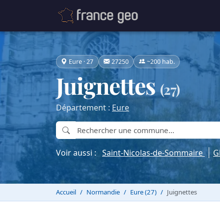
Eure · 27
27250
~200 hab.
Juignettes
(27)
Département :
Eure
Voir aussi :
Saint-Nicolas-de-Sommaire
G
Accueil
Normandie
Eure (27)
Juignettes