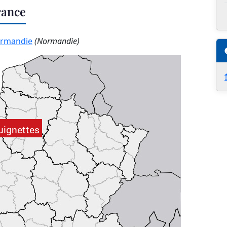
rance
ormandie
(Normandie)