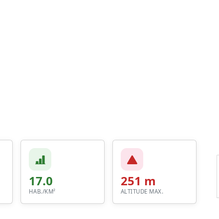
17.0
251 m
HAB./KM²
ALTITUDE MAX.