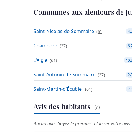
Communes aux alentours de Ju
Saint-Nicolas-de-Sommaire
(
61
)
4.
Chambord
(
27
)
6.
L'Aigle
(
61
)
10.
Saint-Antonin-de-Sommaire
(
27
)
2.
Saint-Martin-d'Écublei
(
61
)
7.
Avis des habitants
(0)
Aucun avis. Soyez le premier à laisser votre avis 