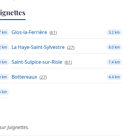
ignettes
Glos-la-Ferrière
(
61
)
7 km
3.2 km
La Haye-Saint-Sylvestre
(
27
)
2 km
8.0 km
Saint-Sulpice-sur-Risle
(
61
)
8 km
7.4 km
Bottereaux
(
27
)
3 km
4.4 km
6 km
sur Juignettes.