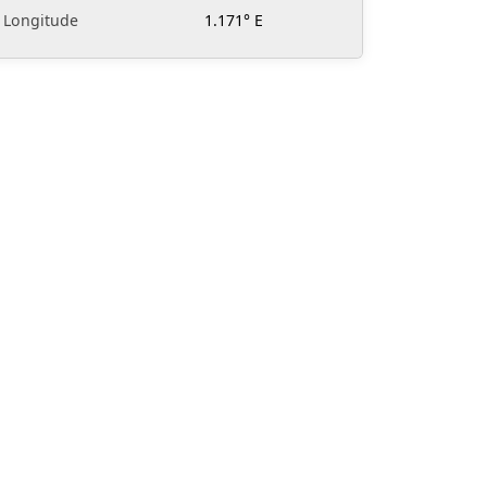
Longitude
1.171° E