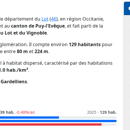
 le département du
Lot
(
46
), en région Occitanie,
ent au
canton de Puy-l'Evêque
, et fait parti de la
 Lot et du Vignoble
.
glomération. Il compte environ
129 habitants
pour
ie entre
80 m
et
224 m
.
l à habitat dispersé, caractérisé par des habitations
1.0 hab./km²
.
s
Gardelliens
.
39 hab.
-0.48%/an
2025 ·
129 hab.