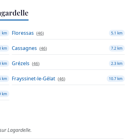
gardelle
Floressas
(
46
)
1 km
5.1 km
Cassagnes
(
46
)
3 km
7.2 km
Grézels
(
46
)
0 km
2.3 km
Frayssinet-le-Gélat
(
46
)
5 km
10.7 km
9 km
 sur Lagardelle.