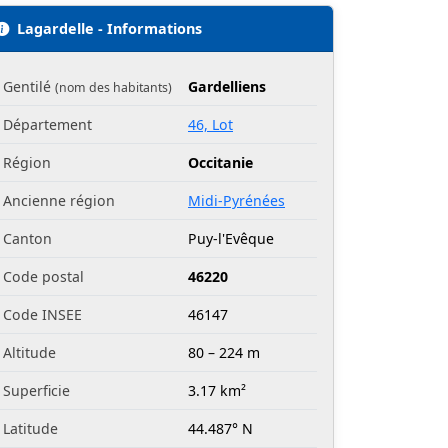
Lagardelle - Informations
Gentilé
Gardelliens
(nom des habitants)
Département
46, Lot
Région
Occitanie
Ancienne région
Midi-Pyrénées
Canton
Puy-l'Evêque
Code postal
46220
Code INSEE
46147
Altitude
80 – 224 m
Superficie
3.17 km²
Latitude
44.487° N