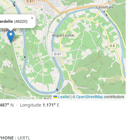
×
ardelle
(46220)
Leaflet
|
©
OpenStreetMap
contributors
.487°
N · Longitude
1.171°
E
HONE :
LKRTL