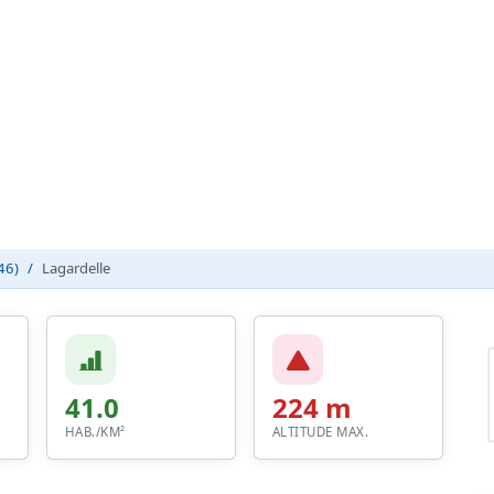
46)
Lagardelle
41.0
224 m
HAB./KM²
ALTITUDE MAX.