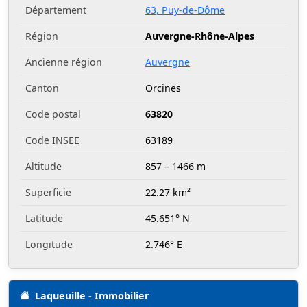
Département
63, Puy-de-Dôme
Région
Auvergne-Rhône-Alpes
Ancienne région
Auvergne
Canton
Orcines
Code postal
63820
Code INSEE
63189
Altitude
857 – 1466 m
Superficie
22.27 km²
Latitude
45.651° N
Longitude
2.746° E
Laqueuille - Immobilier