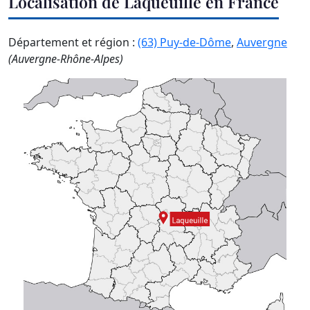
Localisation de Laqueuille en France
Département et région :
(63) Puy-de-Dôme
,
Auvergne
(Auvergne-Rhône-Alpes)