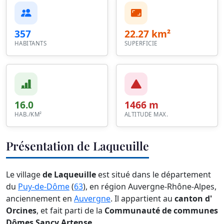
357
22.27 km²
HABITANTS
SUPERFICIE
16.0
1466 m
HAB./KM²
ALTITUDE MAX.
Présentation de Laqueuille
Le village
de Laqueuille
est situé dans le département
du
Puy-de-Dôme
(
63
), en région Auvergne-Rhône-Alpes,
anciennement en
Auvergne
. Il appartient au
canton d'
Orcines
, et fait parti de la
Communauté de communes
Dômes Sancy Artense
.