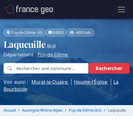
Puy-de-Dôme · 63
63820
~400 hab.
Laqueuille
(63)
Département :
Puy-de-Dôme
Rechercher
Voir aussi :
Murat-le-Quaire
Heume-l'Église
La
Bourboule
Accueil
Auvergne-Rhône-Alpes
Puy-de-Dôme (63)
Laqueuille