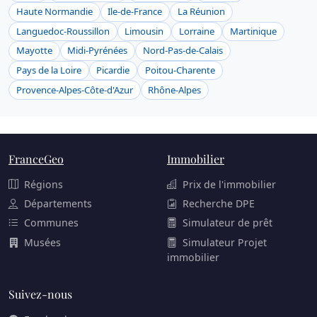
Haute Normandie
Ile-de-France
La Réunion
Languedoc-Roussillon
Limousin
Lorraine
Martinique
Mayotte
Midi-Pyrénées
Nord-Pas-de-Calais
Pays de la Loire
Picardie
Poitou-Charente
Provence-Alpes-Côte-d'Azur
Rhône-Alpes
FranceGeo
Immobilier
Régions
Prix de l'immobilier
Départements
Recherche DPE
Communes
Simulateur de prêt
Musées
Simulateur Projet
immobilier
Suivez-nous