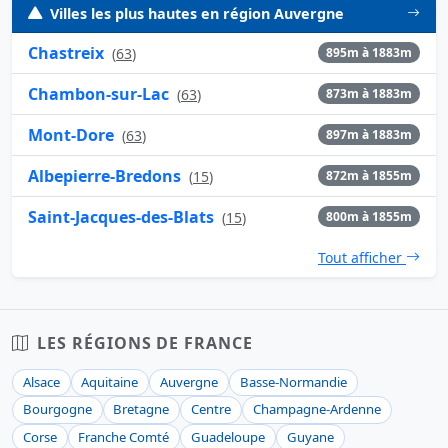
Villes les plus hautes en région Auvergne
Chastreix
(
63
)
895m à 1883m
Chambon-sur-Lac
(
63
)
873m à 1883m
Mont-Dore
(
63
)
897m à 1883m
Albepierre-Bredons
(
15
)
872m à 1855m
Saint-Jacques-des-Blats
(
15
)
800m à 1855m
Tout afficher
LES RÉGIONS DE FRANCE
Alsace
Aquitaine
Auvergne
Basse-Normandie
Bourgogne
Bretagne
Centre
Champagne-Ardenne
Corse
Franche Comté
Guadeloupe
Guyane