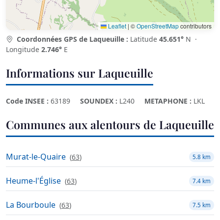
Leaflet
|
©
OpenStreetMap
contributors
Coordonnées GPS de Laqueuille :
Latitude
45.651°
N ·
Longitude
2.746°
E
Informations sur Laqueuille
Code INSEE :
63189
SOUNDEX :
L240
METAPHONE :
LKL
Communes aux alentours de Laqueuille
Murat-le-Quaire
(
63
)
5.8 km
Heume-l'Église
(
63
)
7.4 km
La Bourboule
(
63
)
7.5 km