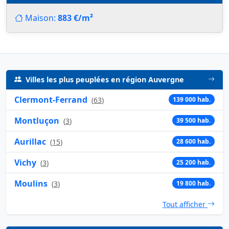
Maison:
883 €/m²
Villes les plus peuplées en région Auvergne
Clermont-Ferrand
(
63
)
139 000 hab.
Montluçon
(
3
)
39 500 hab.
Aurillac
(
15
)
28 600 hab.
Vichy
(
3
)
25 200 hab.
Moulins
(
3
)
19 800 hab.
Tout afficher