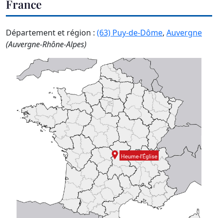
France
Département et région :
(63) Puy-de-Dôme
,
Auvergne
(Auvergne-Rhône-Alpes)