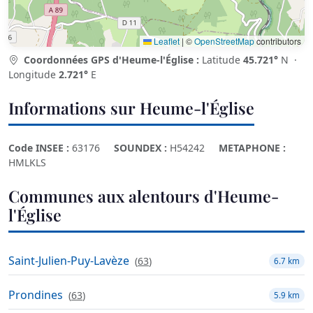
Leaflet
|
©
OpenStreetMap
contributors
Coordonnées GPS d'Heume-l'Église :
Latitude
45.721°
N ·
Longitude
2.721°
E
Informations sur Heume-l'Église
Code INSEE :
63176
SOUNDEX :
H54242
METAPHONE :
HMLKLS
Communes aux alentours d'Heume-
l'Église
Saint-Julien-Puy-Lavèze
(
63
)
6.7 km
Prondines
(
63
)
5.9 km