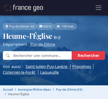
Puy-de-Dôme · 63
63210
~100 hab.
Heume-l'Église
(63)
Département :
Puy-de-Dôme
Rechercher
Voir aussi :
Saint-Julien-Puy-Lavèze
Prondines
Cisternes-la-Forêt
Laqueuille
Accueil
Auvergne-Rhône-Alpes
Puy-de-Dôme (63)
Heume-l'Église