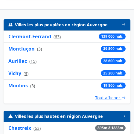
Villes les plus peuplées en région Auvergne
Clermont-Ferrand
(
63
)
139 000 hab.
Montluçon
(
3
)
39 500 hab.
Aurillac
(
15
)
28 600 hab.
Vichy
(
3
)
25 200 hab.
Moulins
(
3
)
19 800 hab.
Tout afficher
Villes les plus hautes en région Auvergne
Chastreix
(
63
)
895m à 1883m