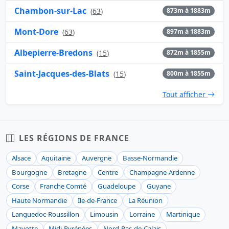
Chambon-sur-Lac
(
63
)
873m à 1883m
Mont-Dore
(
63
)
897m à 1883m
Albepierre-Bredons
(
15
)
872m à 1855m
Saint-Jacques-des-Blats
(
15
)
800m à 1855m
Tout afficher
LES RÉGIONS DE FRANCE
Alsace
Aquitaine
Auvergne
Basse-Normandie
Bourgogne
Bretagne
Centre
Champagne-Ardenne
Corse
Franche Comté
Guadeloupe
Guyane
Haute Normandie
Ile-de-France
La Réunion
Languedoc-Roussillon
Limousin
Lorraine
Martinique
Mayotte
Midi-Pyrénées
Nord-Pas-de-Calais