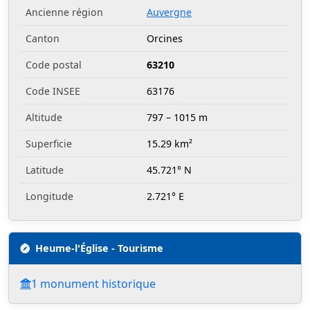
Ancienne région
Auvergne
Canton
Orcines
Code postal
63210
Code INSEE
63176
Altitude
797 – 1015 m
Superficie
15.29 km²
Latitude
45.721° N
Longitude
2.721° E
Heume-l'Église - Tourisme
1 monument historique