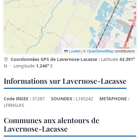
Leaflet
|
©
OpenStreetMap
contributors
Coordonnées GPS de Lavernose-Lacasse :
Latitude
43.391°
N · Longitude
1.246°
E
Informations sur Lavernose-Lacasse
Code INSEE :
31287
SOUNDEX :
L165242
METAPHONE :
LFRNSLKS
Communes aux alentours de
Lavernose-Lacasse