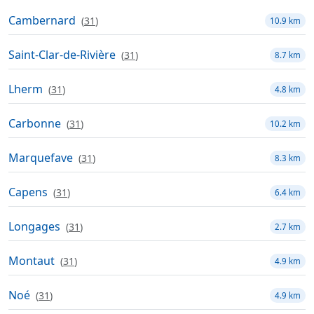
Cambernard
(
31
)
10.9 km
Saint-Clar-de-Rivière
(
31
)
8.7 km
Lherm
(
31
)
4.8 km
Carbonne
(
31
)
10.2 km
Marquefave
(
31
)
8.3 km
Capens
(
31
)
6.4 km
Longages
(
31
)
2.7 km
Montaut
(
31
)
4.9 km
Noé
(
31
)
4.9 km