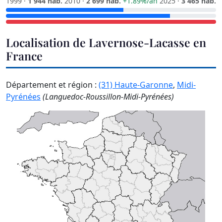
1999 ·
1 944 hab.
2010 ·
2 699 hab.
+1.89%/an
2025 ·
3 465 hab.
Localisation de Lavernose-Lacasse en
France
Département et région :
(31) Haute-Garonne
,
Midi-
Pyrénées
(Languedoc-Roussillon-Midi-Pyrénées)