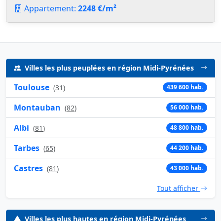
Appartement:
2248 €/m²
Villes les plus peuplées en région Midi-Pyrénées
Toulouse
(
31
)
439 600 hab.
Montauban
(
82
)
56 000 hab.
Albi
(
81
)
48 800 hab.
Tarbes
(
65
)
44 200 hab.
Castres
(
81
)
43 000 hab.
Tout afficher
Villes les plus hautes en région Midi-Pyrénées