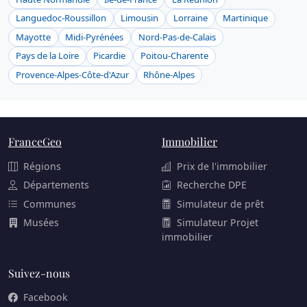
Languedoc-Roussillon
Limousin
Lorraine
Martinique
Mayotte
Midi-Pyrénées
Nord-Pas-de-Calais
Pays de la Loire
Picardie
Poitou-Charente
Provence-Alpes-Côte-d'Azur
Rhône-Alpes
FranceGeo
Immobilier
Régions
Prix de l'immobilier
Départements
Recherche DPE
Communes
Simulateur de prêt
Musées
Simulateur Projet
immobilier
Suivez-nous
Facebook