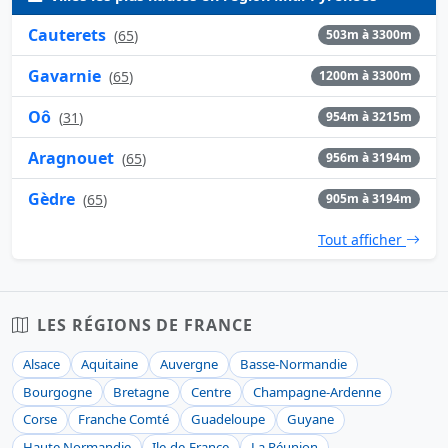
Cauterets
(
65
)
503m à 3300m
Gavarnie
(
65
)
1200m à 3300m
Oô
(
31
)
954m à 3215m
Aragnouet
(
65
)
956m à 3194m
Gèdre
(
65
)
905m à 3194m
Tout afficher
LES RÉGIONS DE FRANCE
Alsace
Aquitaine
Auvergne
Basse-Normandie
Bourgogne
Bretagne
Centre
Champagne-Ardenne
Corse
Franche Comté
Guadeloupe
Guyane
Haute Normandie
Ile-de-France
La Réunion