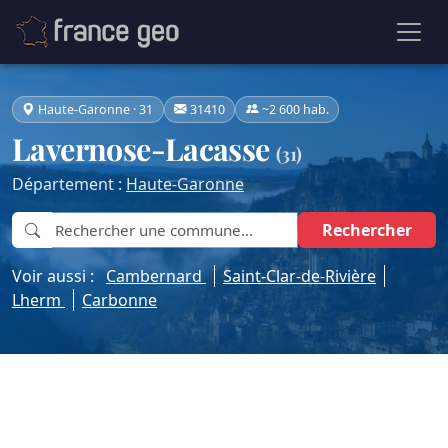
Haute-Garonne · 31
31410
~2 600 hab.
Lavernose-Lacasse
(31)
Département :
Haute-Garonne
Rechercher
Voir aussi :
Cambernard
Saint-Clar-de-Rivière
Lherm
Carbonne