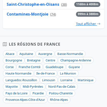
Saint-Christophe-en-Oisans
(
38
)
1168m à 4008m
Contamines-Montjoie
(
74
)
999m à 3880m
Tout afficher
LES RÉGIONS DE FRANCE
Alsace
Aquitaine
Auvergne
Basse-Normandie
Bourgogne
Bretagne
Centre
Champagne-Ardenne
Corse
Franche Comté
Guadeloupe
Guyane
Haute Normandie
Ile-de-France
La Réunion
Languedoc-Roussillon
Limousin
Lorraine
Martinique
Mayotte
Midi-Pyrénées
Nord-Pas-de-Calais
Pays de la Loire
Picardie
Poitou-Charente
Provence-Alpes-Côte-d'Azur
Rhône-Alpes