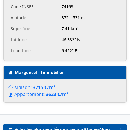
Code INSEE
74163
Altitude
372 – 531 m
Superficie
7.41 km²
Latitude
46.332° N
Longitude
6.422° E
Margencel - Immobilier
Maison:
3215 €/m²
Appartement:
3623 €/m²
Villes les plus peuplées en région Rhône-Alpes