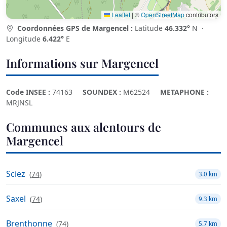
Leaflet
|
©
OpenStreetMap
contributors
Coordonnées GPS de Margencel :
Latitude
46.332°
N ·
Longitude
6.422°
E
Informations sur Margencel
Code INSEE :
74163
SOUNDEX :
M62524
METAPHONE :
MRJNSL
Communes aux alentours de
Margencel
Sciez
(
74
)
3.0 km
Saxel
(
74
)
9.3 km
Brenthonne
(
74
)
5.7 km