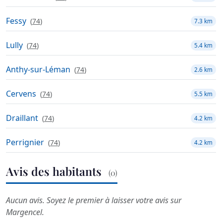
Fessy
(
74
)
7.3 km
Lully
(
74
)
5.4 km
Anthy-sur-Léman
(
74
)
2.6 km
Cervens
(
74
)
5.5 km
Draillant
(
74
)
4.2 km
Perrignier
(
74
)
4.2 km
Avis des habitants
(0)
Aucun avis. Soyez le premier à laisser votre avis sur
Margencel.