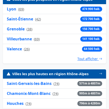
Lyon
(
69
)
474 900 hab.
Saint-Étienne
(
42
)
172 700 hab.
Grenoble
(
38
)
156 700 hab.
Villeurbanne
(
69
)
141 100 hab.
Valence
(
26
)
64 500 hab.
Tout afficher
Villes les plus hautes en région Rhône-Alpes
Saint-Gervais-les-Bains
(
74
)
571m à 4807m
Chamonix-Mont-Blanc
(
74
)
995m à 4807m
Houches
(
74
)
796m à 4280m