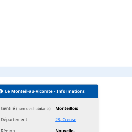
Le Monteil-au-Vicomte - Informations
Gentilé
Monteillois
(nom des habitants)
Département
23, Creuse
Région
Nouvelle-