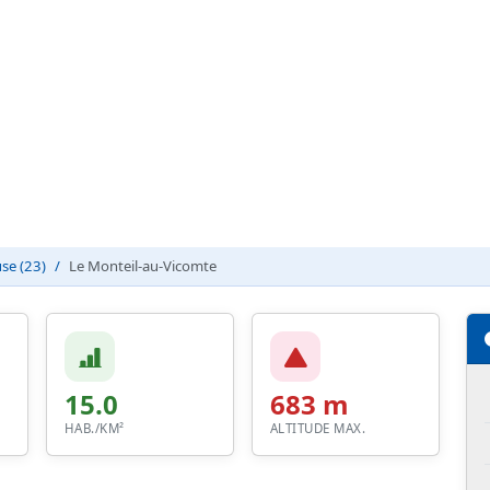
se (23)
Le Monteil-au-Vicomte
15.0
683 m
HAB./KM²
ALTITUDE MAX.