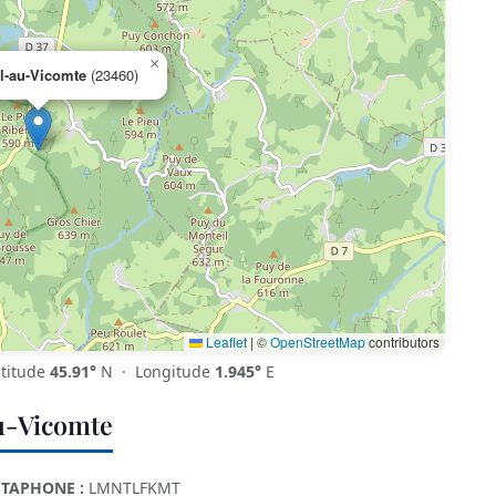
×
l-au-Vicomte
(23460)
Leaflet
|
©
OpenStreetMap
contributors
titude
45.91°
N · Longitude
1.945°
E
u-Vicomte
TAPHONE :
LMNTLFKMT