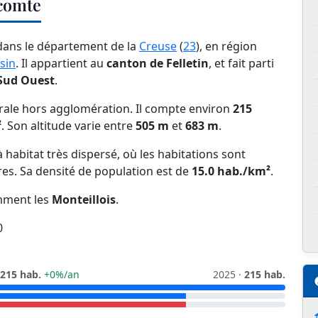
icomte
 dans le département de la
Creuse
(
23
), en région
sin
. Il appartient au
canton de Felletin
, et fait parti
Sud Ouest
.
ale hors agglomération. Il compte environ
215
²
. Son altitude varie entre
505 m
et
683 m
.
habitat très dispersé, où les habitations sont
res. Sa densité de population est de
15.0 hab./km²
.
mment les
Monteillois
.
0
215 hab.
+0%/an
2025 ·
215 hab.