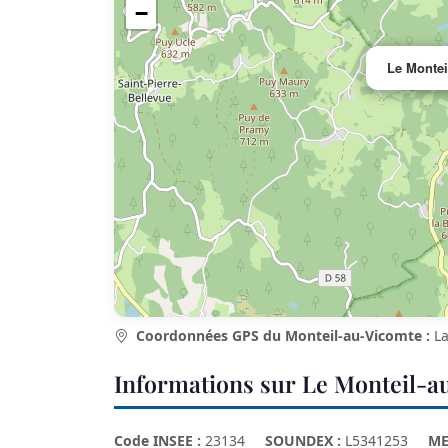
−
Le Montei
Coordonnées GPS du Monteil-au-Vicomte :
La
Informations sur Le Monteil-a
Code INSEE :
23134
SOUNDEX :
L5341253
ME