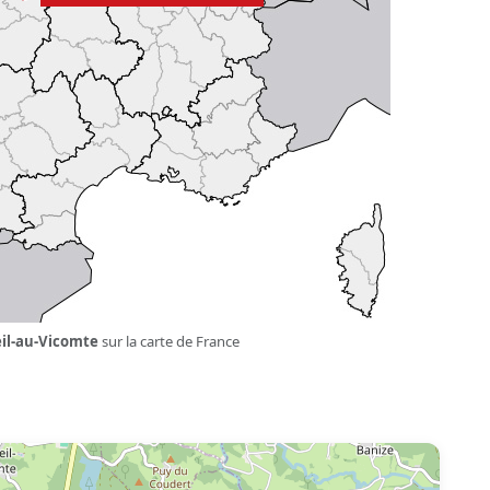
il-au-Vicomte
sur la carte de France