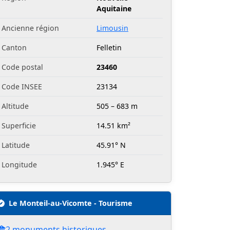
Aquitaine
Ancienne région
Limousin
Canton
Felletin
Code postal
23460
Code INSEE
23134
Altitude
505 – 683 m
Superficie
14.51 km²
Latitude
45.91° N
Longitude
1.945° E
Le Monteil-au-Vicomte - Tourisme
2 monuments historiques