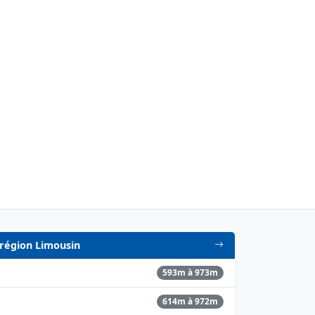
n région Limousin
593m à 973m
614m à 972m