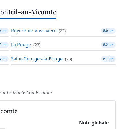
onteil-au-Vicomte
Royère-de-Vassivière
(
23
)
9 km
8.0 km
La Pouge
(
23
)
7 km
8.2 km
Saint-Georges-la-Pouge
(
23
)
8 km
8.7 km
 sur Le Monteil-au-Vicomte.
Vicomte
Note globale