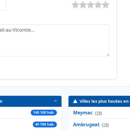
in
Villes les plus hautes e
Meymac
140 100 hab.
(
19
)
Ambrugeat
49 700 hab.
(
19
)