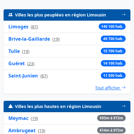
Villes les plus peuplées en région Limousin
Limoges
(
87
)
140 100 hab.
Brive-la-Gaillarde
(
19
)
49 700 hab.
Tulle
(
19
)
15 700 hab.
Guéret
(
23
)
14 100 hab.
Saint-Junien
(
87
)
11 500 hab.
Tout afficher
Villes les plus hautes en région Limousin
Meymac
(
19
)
593m à 973m
Ambrugeat
(
19
)
614m à 972m