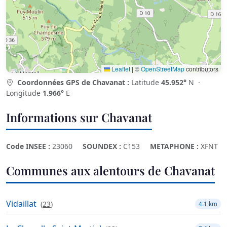
Leaflet
|
©
OpenStreetMap
contributors
Coordonnées GPS de Chavanat :
Latitude
45.952°
N ·
Longitude
1.966°
E
Informations sur Chavanat
Code INSEE :
23060
SOUNDEX :
C153
METAPHONE :
XFNT
Communes aux alentours de Chavanat
Vidaillat
(
23
)
4.1 km