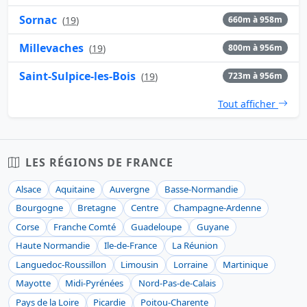
Sornac
(
19
)
660m à 958m
Millevaches
(
19
)
800m à 956m
Saint-Sulpice-les-Bois
(
19
)
723m à 956m
Tout afficher
LES RÉGIONS DE FRANCE
Alsace
Aquitaine
Auvergne
Basse-Normandie
Bourgogne
Bretagne
Centre
Champagne-Ardenne
Corse
Franche Comté
Guadeloupe
Guyane
Haute Normandie
Ile-de-France
La Réunion
Languedoc-Roussillon
Limousin
Lorraine
Martinique
Mayotte
Midi-Pyrénées
Nord-Pas-de-Calais
Pays de la Loire
Picardie
Poitou-Charente