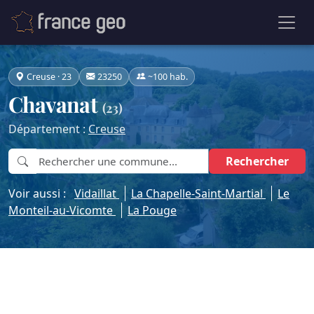
Creuse · 23
23250
~100 hab.
Chavanat
(23)
Département :
Creuse
Rechercher
Voir aussi :
Vidaillat
La Chapelle-Saint-Martial
Le
Monteil-au-Vicomte
La Pouge