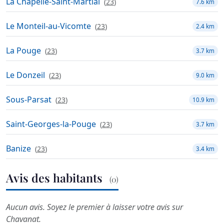
La Chapelle-Saint-Martial
(
23
)
7.6 km
Le Monteil-au-Vicomte
(
23
)
2.4 km
La Pouge
(
23
)
3.7 km
Le Donzeil
(
23
)
9.0 km
Sous-Parsat
(
23
)
10.9 km
Saint-Georges-la-Pouge
(
23
)
3.7 km
Banize
(
23
)
3.4 km
Avis des habitants
(0)
Aucun avis. Soyez le premier à laisser votre avis sur
Chavanat.