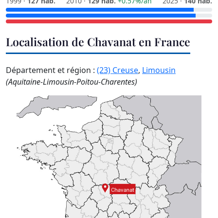
1999 ·
127 hab.
2010 ·
129 hab.
+0.57%/an
2025 ·
140 hab.
Localisation de Chavanat en France
Département et région :
(23) Creuse
,
Limousin
(Aquitaine-Limousin-Poitou-Charentes)