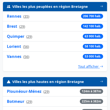
Villes les plus peuplées en région Bretagne
Rennes
(
35
)
206 700 hab.
Brest
(
29
)
142 100 hab.
Quimper
(
29
)
63 900 hab.
Lorient
(
56
)
58 100 hab.
Vannes
(
56
)
53 000 hab.
Tout afficher
Villes les plus hautes en région Bretagne
Plounéour-Ménez
(
29
)
124m à 387m
Botmeur
(
29
)
225m à 382m