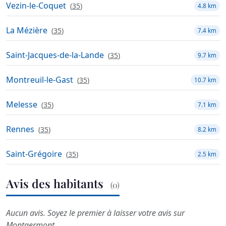
Vezin-le-Coquet
(
35
)
4.8 km
La Mézière
(
35
)
7.4 km
Saint-Jacques-de-la-Lande
(
35
)
9.7 km
Montreuil-le-Gast
(
35
)
10.7 km
Melesse
(
35
)
7.1 km
Rennes
(
35
)
8.2 km
Saint-Grégoire
(
35
)
2.5 km
Avis des habitants
(0)
Aucun avis. Soyez le premier à laisser votre avis sur
Montgermont.