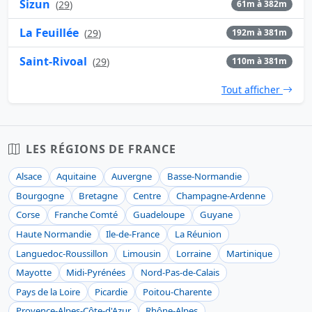
Sizun
(
29
)
61m à 382m
La Feuillée
(
29
)
192m à 381m
Saint-Rivoal
(
29
)
110m à 381m
Tout afficher
LES RÉGIONS DE FRANCE
Alsace
Aquitaine
Auvergne
Basse-Normandie
Bourgogne
Bretagne
Centre
Champagne-Ardenne
Corse
Franche Comté
Guadeloupe
Guyane
Haute Normandie
Ile-de-France
La Réunion
Languedoc-Roussillon
Limousin
Lorraine
Martinique
Mayotte
Midi-Pyrénées
Nord-Pas-de-Calais
Pays de la Loire
Picardie
Poitou-Charente
Provence-Alpes-Côte-d'Azur
Rhône-Alpes