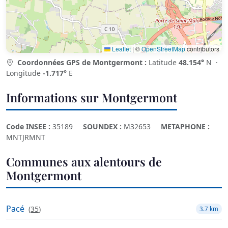
Leaflet
|
©
OpenStreetMap
contributors
Coordonnées GPS de Montgermont :
Latitude
48.154°
N ·
Longitude
-1.717°
E
Informations sur Montgermont
Code INSEE :
35189
SOUNDEX :
M32653
METAPHONE :
MNTJRMNT
Communes aux alentours de
Montgermont
Pacé
(
35
)
3.7 km