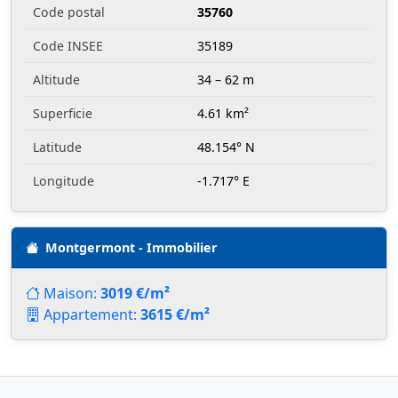
Code postal
35760
Code INSEE
35189
Altitude
34 – 62 m
Superficie
4.61 km²
Latitude
48.154° N
Longitude
-1.717° E
Montgermont - Immobilier
Maison:
3019 €/m²
Appartement:
3615 €/m²