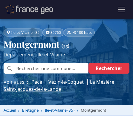
Ile-et-Vilaine · 35
35760
~3 100 hab.
Montgermont
(35)
Département :
Ile-et-Vilaine
Rechercher
Voir aussi :
Pacé
Vezin-le-Coquet
La Mézière
Saint-Jacques-de-la-Lande
Accueil
Bretagne
Ile-et-Vilaine (35)
Montgermont