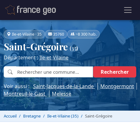
Ile-et-Vilaine · 35
35760
~8 300 hab.
Saint-Grégoire
(35)
Département :
Ile-et-Vilaine
Rechercher
Voir aussi :
Saint-Jacques-de-la-Lande
Montgermont
Montreuil-le-Gast
Melesse
Accueil
Bretagne
Ile-et-Vilaine (35)
Saint-Grégoire