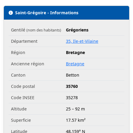
Saint-Grégoire - Informations
Gentilé
Grégoriens
(nom des habitants)
Département
35, Ile-et-Vilaine
Région
Bretagne
Ancienne région
Bretagne
Canton
Betton
Code postal
35760
Code INSEE
35278
Altitude
25 – 92 m
Superficie
17.57 km²
Latitude
48.159° N