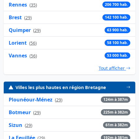
Rennes
(
35
)
206 700 hab.
Brest
(
29
)
142 100 hab.
Quimper
(
29
)
63 900 hab.
Lorient
(
56
)
58 100 hab.
Vannes
(
56
)
53 000 hab.
Tout afficher
Villes les plus hautes en région Bretagne
Plounéour-Ménez
(
29
)
124m à 387m
Botmeur
(
29
)
225m à 382m
Sizun
(
29
)
61m à 382m
La Feuillée
(
29
)
192m à 381m