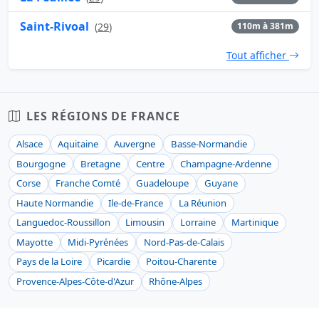
Saint-Rivoal
(
29
)
110m à 381m
Tout afficher
LES RÉGIONS DE FRANCE
Alsace
Aquitaine
Auvergne
Basse-Normandie
Bourgogne
Bretagne
Centre
Champagne-Ardenne
Corse
Franche Comté
Guadeloupe
Guyane
Haute Normandie
Ile-de-France
La Réunion
Languedoc-Roussillon
Limousin
Lorraine
Martinique
Mayotte
Midi-Pyrénées
Nord-Pas-de-Calais
Pays de la Loire
Picardie
Poitou-Charente
Provence-Alpes-Côte-d'Azur
Rhône-Alpes