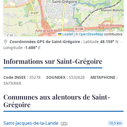
Leaflet
|
©
OpenStreetMap
contributors
Coordonnées GPS de Saint-Grégoire :
Latitude
48.159°
N ·
Longitude
-1.686°
E
Informations sur Saint-Grégoire
Code INSEE :
35278
SOUNDEX :
S532626
METAPHONE :
SNTKRKR
Communes aux alentours de Saint-
Grégoire
Saint-Jacques-de-la-Lande
(
35
)
10.5 km