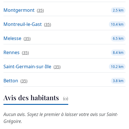
Montgermont
(
35
)
2.5 km
Montreuil-le-Gast
(
35
)
10.4 km
Melesse
(
35
)
6.5 km
Rennes
(
35
)
8.4 km
Saint-Germain-sur-Ille
(
35
)
10.2 km
Betton
(
35
)
3.8 km
Avis des habitants
(0)
Aucun avis. Soyez le premier à laisser votre avis sur Saint-
Grégoire.