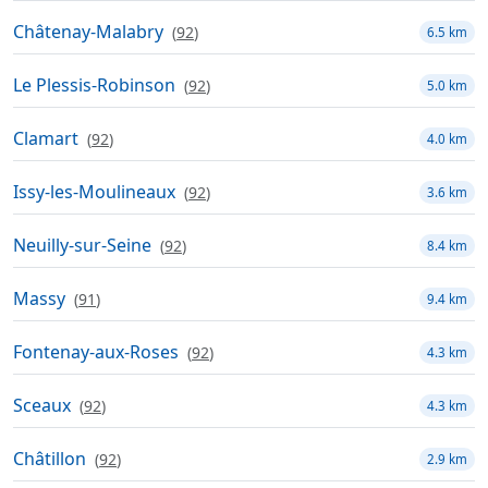
Châtenay-Malabry
(
92
)
6.5 km
Le Plessis-Robinson
(
92
)
5.0 km
Clamart
(
92
)
4.0 km
Issy-les-Moulineaux
(
92
)
3.6 km
Neuilly-sur-Seine
(
92
)
8.4 km
Massy
(
91
)
9.4 km
Fontenay-aux-Roses
(
92
)
4.3 km
Sceaux
(
92
)
4.3 km
Châtillon
(
92
)
2.9 km