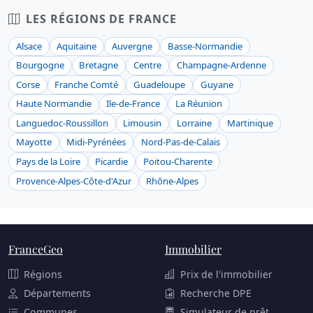
LES RÉGIONS DE FRANCE
Alsace
Aquitaine
Auvergne
Basse-Normandie
Bourgogne
Bretagne
Centre
Champagne-Ardenne
Corse
Franche Comté
Guadeloupe
Guyane
Haute Normandie
Ile-de-France
La Réunion
Languedoc-Roussillon
Limousin
Lorraine
Martinique
Mayotte
Midi-Pyrénées
Nord-Pas-de-Calais
Pays de la Loire
Picardie
Poitou-Charente
Provence-Alpes-Côte-d'Azur
Rhône-Alpes
FranceGeo
Immobilier
Régions
Prix de l'immobilier
Départements
Recherche DPE
Communes
Simulateur de prêt