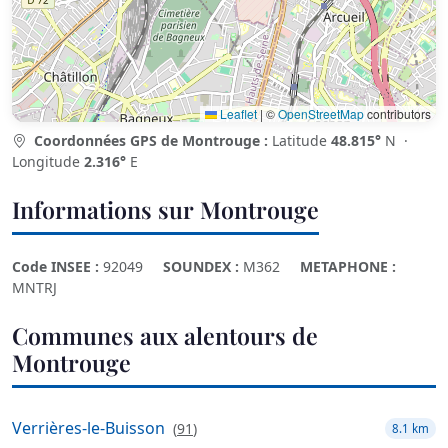
Leaflet
|
©
OpenStreetMap
contributors
Coordonnées GPS de Montrouge :
Latitude
48.815°
N ·
Longitude
2.316°
E
Informations sur Montrouge
Code INSEE :
92049
SOUNDEX :
M362
METAPHONE :
MNTRJ
Communes aux alentours de
Montrouge
Verrières-le-Buisson
(
91
)
8.1 km