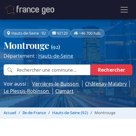
Hauts-de-Seine · 92
92120
~46 700 hab.
Montrouge
(92)
Département :
Hauts-de-Seine
Rechercher
Voir aussi :
Verrières-le-Buisson
Châtenay-Malabry
Le Plessis-Robinson
Clamart
Accueil
Ile-de-France
Hauts-de-Seine (92)
Montrouge