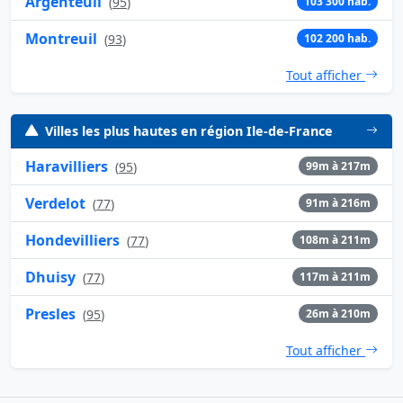
Argenteuil
(
95
)
103 300 hab.
Montreuil
(
93
)
102 200 hab.
Tout afficher
Villes les plus hautes en région Ile-de-France
Haravilliers
(
95
)
99m à 217m
Verdelot
(
77
)
91m à 216m
Hondevilliers
(
77
)
108m à 211m
Dhuisy
(
77
)
117m à 211m
Presles
(
95
)
26m à 210m
Tout afficher