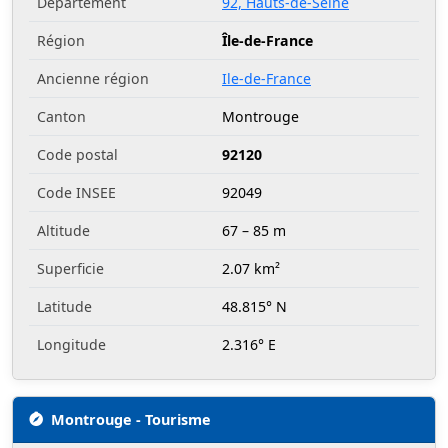
Département
92, Hauts-de-Seine
Région
Île-de-France
Ancienne région
Ile-de-France
Canton
Montrouge
Code postal
92120
Code INSEE
92049
Altitude
67 – 85 m
Superficie
2.07 km²
Latitude
48.815° N
Longitude
2.316° E
Montrouge - Tourisme