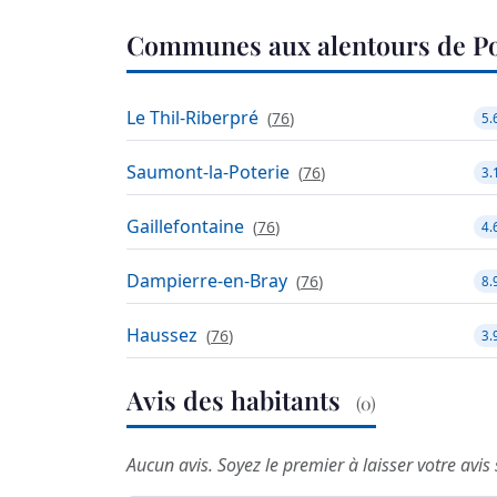
Communes aux alentours de 
Le Thil-Riberpré
(
76
)
5.
Saumont-la-Poterie
(
76
)
3.
Gaillefontaine
(
76
)
4.
Dampierre-en-Bray
(
76
)
8.
Haussez
(
76
)
3.
Avis des habitants
(0)
Aucun avis. Soyez le premier à laisser votre av