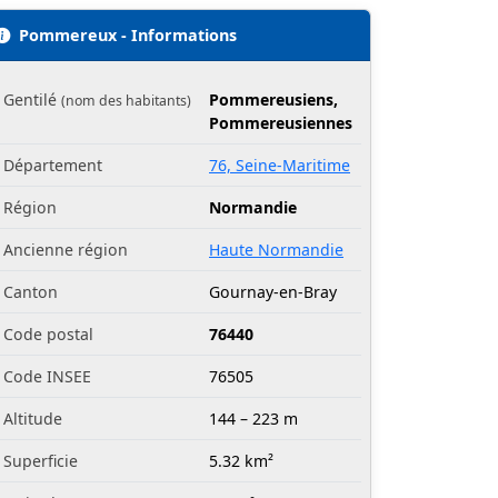
Pommereux - Informations
Gentilé
Pommereusiens,
(nom des habitants)
Pommereusiennes
Département
76, Seine-Maritime
Région
Normandie
Ancienne région
Haute Normandie
Canton
Gournay-en-Bray
Code postal
76440
Code INSEE
76505
Altitude
144 – 223 m
Superficie
5.32 km²