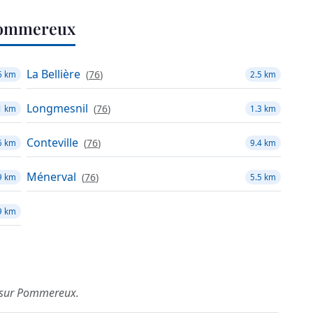
Pommereux
La Bellière
(
76
)
6 km
2.5 km
Longmesnil
(
76
)
1 km
1.3 km
Conteville
(
76
)
6 km
9.4 km
Ménerval
(
76
)
9 km
5.5 km
9 km
is sur Pommereux.