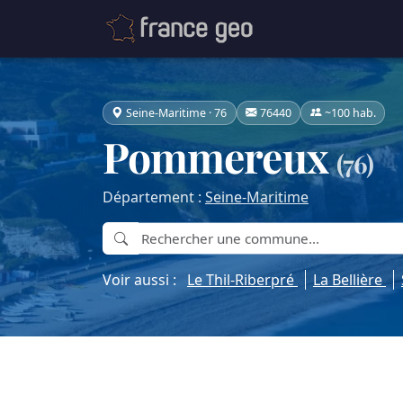
Seine-Maritime · 76
76440
~100 hab.
Pommereux
(76)
Département :
Seine-Maritime
Voir aussi :
Le Thil-Riberpré
La Bellière