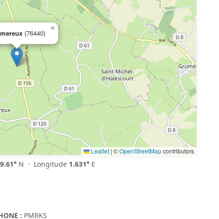
×
mereux
(76440)
Leaflet
|
©
OpenStreetMap
contributors
9.61°
N · Longitude
1.631°
E
HONE :
PMRKS