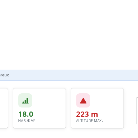
reux
18.0
223 m
HAB./KM²
ALTITUDE MAX.