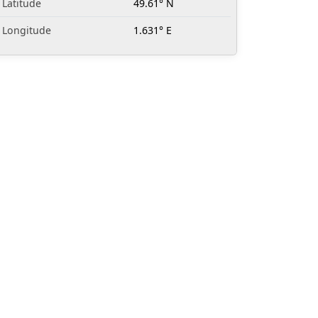
Latitude
49.61° N
Longitude
1.631° E