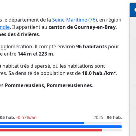
s le département de la
Seine-Maritime
(
76
), en région
ndie
. Il appartient au
canton de Gournay-en-Bray
,
 des 4 rivières
.
gglomération. Il compte environ
96 habitants
pour
ie entre
144 m
et
223 m
.
habitat très dispersé, où les habitations sont
res. Sa densité de population est de
18.0 hab./km²
.
es
Pommereusiens, Pommereusiennes
.
05 hab.
-0.57%/an
2025 ·
96 hab.