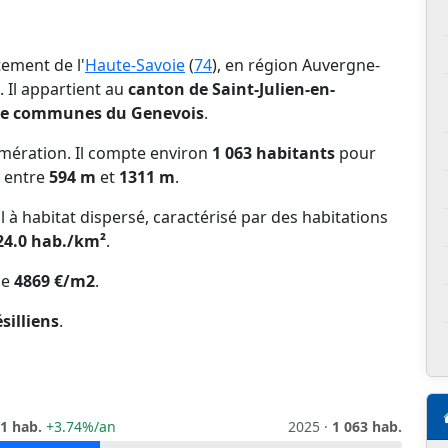
tement de l'
Haute-Savoie
(
74
), en région Auvergne-
. Il appartient au
canton de Saint-Julien-en-
e communes du Genevois
.
mération. Il compte environ
1 063 habitants
pour
e entre
594 m
et
1311 m
.
l à habitat dispersé, caractérisé par des habitations
24.0 hab./km²
.
de
4869 €/m2
.
silliens
.
1 hab.
+3.74%/an
2025 ·
1 063 hab.