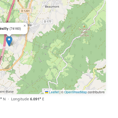
×
ésilly
(74160)
Leaflet
|
©
OpenStreetMap
contributors
°
N · Longitude
6.091°
E