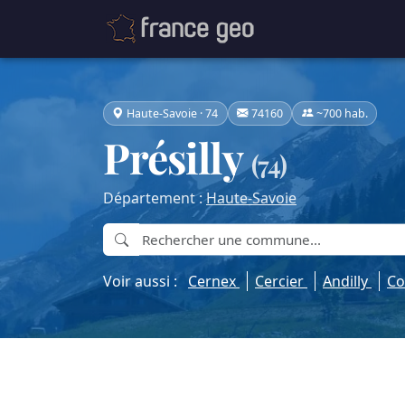
Haute-Savoie · 74
74160
~700 hab.
Présilly
(74)
Département :
Haute-Savoie
Voir aussi :
Cernex
Cercier
Andilly
Co