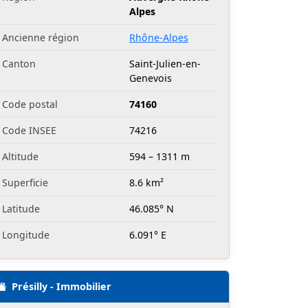
Alpes
Ancienne région
Rhône-Alpes
Canton
Saint-Julien-en-
Genevois
Code postal
74160
Code INSEE
74216
Altitude
594 – 1311 m
Superficie
8.6 km²
Latitude
46.085° N
Longitude
6.091° E
Présilly - Immobilier