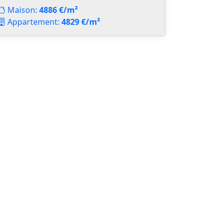
Maison:
4886 €/m²
Appartement:
4829 €/m²