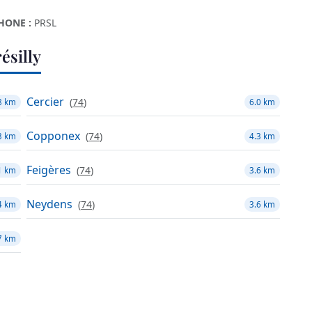
HONE :
PRSL
ésilly
Cercier
(
74
)
8 km
6.0 km
Copponex
(
74
)
3 km
4.3 km
Feigères
(
74
)
1 km
3.6 km
Neydens
(
74
)
4 km
3.6 km
7 km