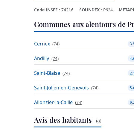
Code INSEE :
74216
SOUNDEX :
P624
METAP
Communes aux alentours de Pr
Cernex
(
74
)
3.
Andilly
(
74
)
4.
Saint-Blaise
(
74
)
2.
Saint-Julien-en-Genevois
(
74
)
5.
Allonzier-la-Caille
(
74
)
9.
Avis des habitants
(0)