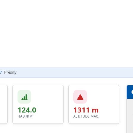
Présilly
124.0
1311 m
HAB./KM²
ALTITUDE MAX.