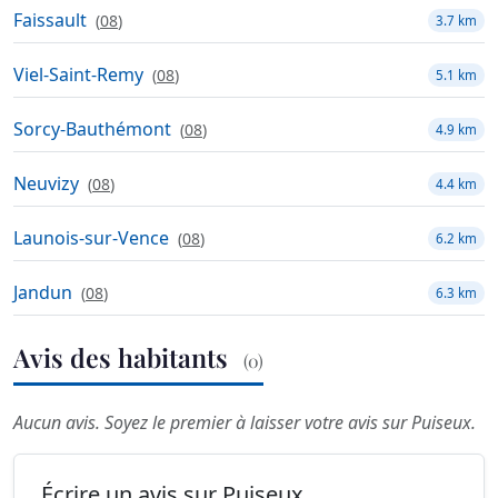
Faissault
(
08
)
3.7 km
Viel-Saint-Remy
(
08
)
5.1 km
Sorcy-Bauthémont
(
08
)
4.9 km
Neuvizy
(
08
)
4.4 km
Launois-sur-Vence
(
08
)
6.2 km
Jandun
(
08
)
6.3 km
Avis des habitants
(0)
Aucun avis. Soyez le premier à laisser votre avis sur Puiseux.
Écrire un avis sur Puiseux