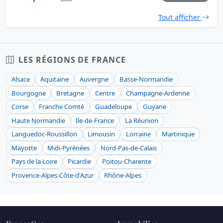
Tout afficher
LES RÉGIONS DE FRANCE
Alsace
Aquitaine
Auvergne
Basse-Normandie
Bourgogne
Bretagne
Centre
Champagne-Ardenne
Corse
Franche Comté
Guadeloupe
Guyane
Haute Normandie
Ile-de-France
La Réunion
Languedoc-Roussillon
Limousin
Lorraine
Martinique
Mayotte
Midi-Pyrénées
Nord-Pas-de-Calais
Pays de la Loire
Picardie
Poitou-Charente
Provence-Alpes-Côte-d'Azur
Rhône-Alpes