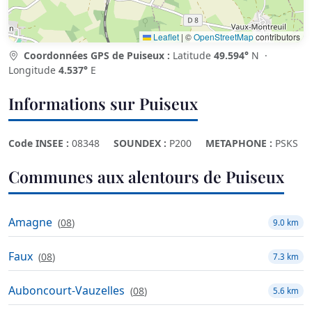
Leaflet
|
©
OpenStreetMap
contributors
Coordonnées GPS de Puiseux :
Latitude
49.594°
N ·
Longitude
4.537°
E
Informations sur Puiseux
Code INSEE :
08348
SOUNDEX :
P200
METAPHONE :
PSKS
Communes aux alentours de Puiseux
Amagne
(
08
)
9.0 km
Faux
(
08
)
7.3 km
Auboncourt-Vauzelles
(
08
)
5.6 km