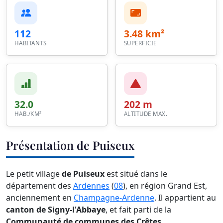
112
3.48 km²
HABITANTS
SUPERFICIE
32.0
202 m
HAB./KM²
ALTITUDE MAX.
Présentation de Puiseux
Le petit village
de Puiseux
est situé dans le
département des
Ardennes
(
08
), en région Grand Est,
anciennement en
Champagne-Ardenne
. Il appartient au
canton de Signy-l'Abbaye
, et fait parti de la
Communauté de communes des Crêtes