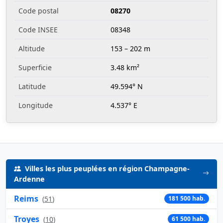
Code postal
08270
Code INSEE
08348
Altitude
153 – 202 m
Superficie
3.48 km²
Latitude
49.594° N
Longitude
4.537° E
Villes les plus peuplées en région Champagne-
Ardenne
Reims
(
51
)
181 500 hab.
Troyes
(
10
)
61 500 hab.