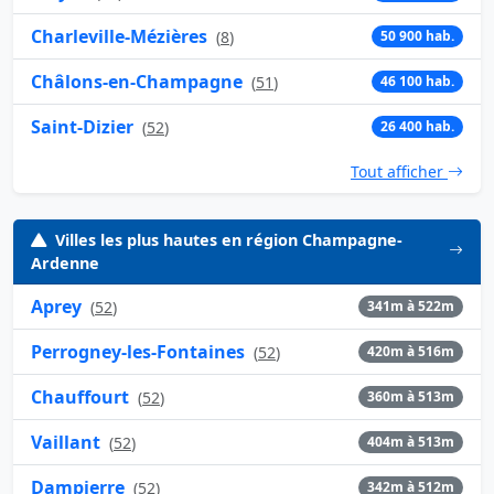
Charleville-Mézières
(
8
)
50 900 hab.
Châlons-en-Champagne
(
51
)
46 100 hab.
Saint-Dizier
(
52
)
26 400 hab.
Tout afficher
Villes les plus hautes en région Champagne-
Ardenne
Aprey
(
52
)
341m à 522m
Perrogney-les-Fontaines
(
52
)
420m à 516m
Chauffourt
(
52
)
360m à 513m
Vaillant
(
52
)
404m à 513m
Dampierre
(
52
)
342m à 512m