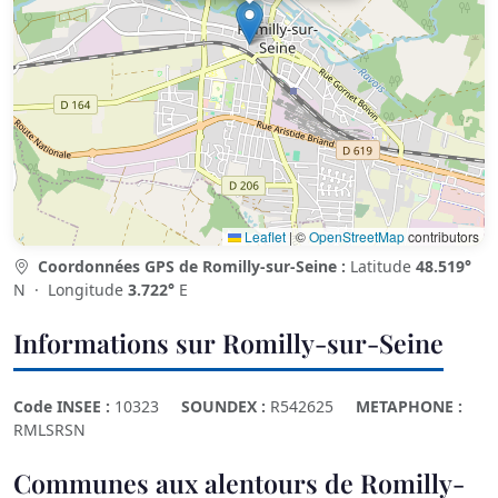
Leaflet
|
©
OpenStreetMap
contributors
Coordonnées GPS de Romilly-sur-Seine :
Latitude
48.519°
N · Longitude
3.722°
E
Informations sur Romilly-sur-Seine
Code INSEE :
10323
SOUNDEX :
R542625
METAPHONE :
RMLSRSN
Communes aux alentours de Romilly-