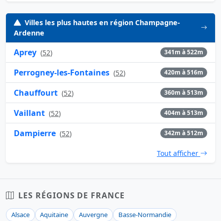
Villes les plus hautes en région Champagne-
Ardenne
Aprey
(
52
)
341m à 522m
Perrogney-les-Fontaines
(
52
)
420m à 516m
Chauffourt
(
52
)
360m à 513m
Vaillant
(
52
)
404m à 513m
Dampierre
(
52
)
342m à 512m
Tout afficher
LES RÉGIONS DE FRANCE
Alsace
Aquitaine
Auvergne
Basse-Normandie