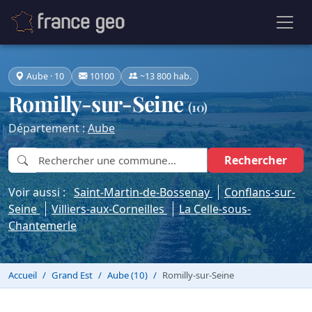
Aube · 10
10100
~13 800 hab.
Romilly-sur-Seine
(10)
Département :
Aube
Rechercher
Voir aussi :
Saint-Martin-de-Bossenay
Conflans-sur-
Seine
Villiers-aux-Corneilles
La Celle-sous-
Chantemerle
Accueil
Grand Est
Aube (10)
Romilly-sur-Seine