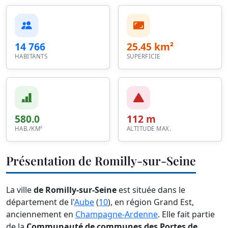
14 766
25.45 km²
HABITANTS
SUPERFICIE
580.0
112 m
HAB./KM²
ALTITUDE MAX.
Présentation de Romilly-sur-Seine
La ville
de Romilly-sur-Seine
est située dans le
département de l'
Aube
(
10
), en région Grand Est,
anciennement en
Champagne-Ardenne
. Elle fait partie
de la
Communauté de communes des Portes de