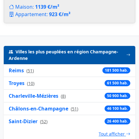
Maison:
1139 €/m²
Appartement:
923 €/m²
Villes les plus peuplées en région Champagne-
Ardenne
Reims
(
51
)
181 500 hab.
Troyes
(
10
)
61 500 hab.
Charleville-Mézières
(
8
)
50 900 hab.
Châlons-en-Champagne
(
51
)
46 100 hab.
Saint-Dizier
(
52
)
26 400 hab.
Tout afficher