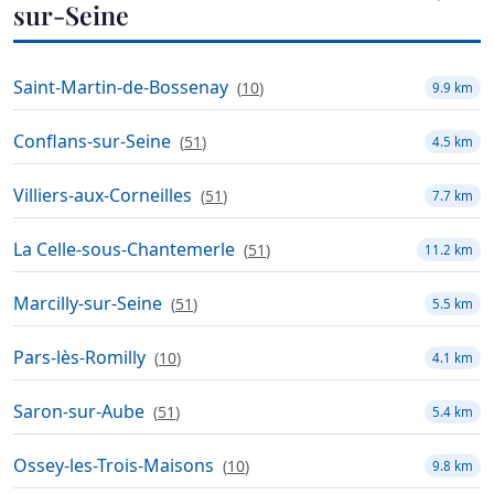
sur-Seine
Saint-Martin-de-Bossenay
(
10
)
9.9 km
Conflans-sur-Seine
(
51
)
4.5 km
Villiers-aux-Corneilles
(
51
)
7.7 km
La Celle-sous-Chantemerle
(
51
)
11.2 km
Marcilly-sur-Seine
(
51
)
5.5 km
Pars-lès-Romilly
(
10
)
4.1 km
Saron-sur-Aube
(
51
)
5.4 km
Ossey-les-Trois-Maisons
(
10
)
9.8 km