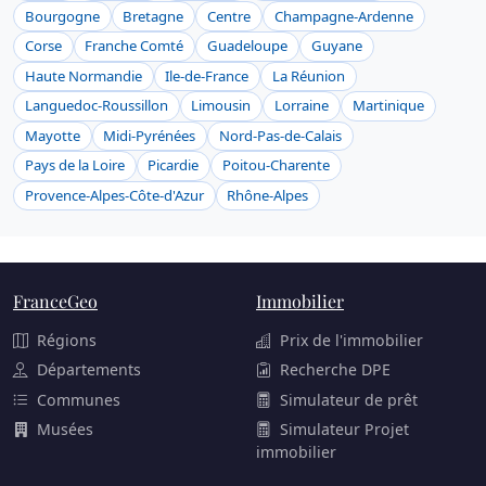
Bourgogne
Bretagne
Centre
Champagne-Ardenne
Corse
Franche Comté
Guadeloupe
Guyane
Haute Normandie
Ile-de-France
La Réunion
Languedoc-Roussillon
Limousin
Lorraine
Martinique
Mayotte
Midi-Pyrénées
Nord-Pas-de-Calais
Pays de la Loire
Picardie
Poitou-Charente
Provence-Alpes-Côte-d'Azur
Rhône-Alpes
FranceGeo
Immobilier
Régions
Prix de l'immobilier
Départements
Recherche DPE
Communes
Simulateur de prêt
Musées
Simulateur Projet
immobilier