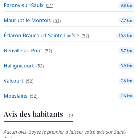
Pargny-sur-Saulx
(
51
)
9.8 km
Maurupt-le-Montois
(
51
)
7.7 km
Éclaron-Braucourt-Sainte-Livière
(
52
)
10.4 km
Neuville-au-Pont
(
52
)
5.7 km
Hallignicourt
(
52
)
3.9 km
Valcourt
(
52
)
7.6 km
Moëslains
(
52
)
7.6 km
Avis des habitants
(0)
Aucun avis. Soyez le premier à laisser votre avis sur Saint-