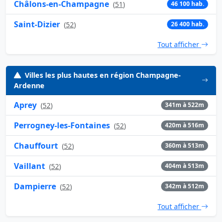
Châlons-en-Champagne
(
51
)
46 100 hab.
Saint-Dizier
(
52
)
26 400 hab.
Tout afficher
Villes les plus hautes en région Champagne-
Ardenne
Aprey
(
52
)
341m à 522m
Perrogney-les-Fontaines
(
52
)
420m à 516m
Chauffourt
(
52
)
360m à 513m
Vaillant
(
52
)
404m à 513m
Dampierre
(
52
)
342m à 512m
Tout afficher