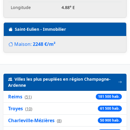
Longitude
4.88° E
Saint-Eulien - Immobilier
Maison:
2248 €/m²
Villes les plus peuplées en région Champagne-
Ardenne
Reims
(
51
)
181 500 hab.
Troyes
(
10
)
61 500 hab.
Charleville-Mézières
(
8
)
50 900 hab.