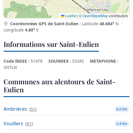
Leaflet
|
©
OpenStreetMap
contributors
Coordonnées GPS de Saint-Eulien :
Latitude
48.684°
N ·
Longitude
4.88°
E
Informations sur Saint-Eulien
Code INSEE :
51478
SOUNDEX :
S5345
METAPHONE :
SNTLN
Communes aux alentours de Saint-
Eulien
Ambrières
(
51
)
6.6 km
Vouillers
(
51
)
3.4 km