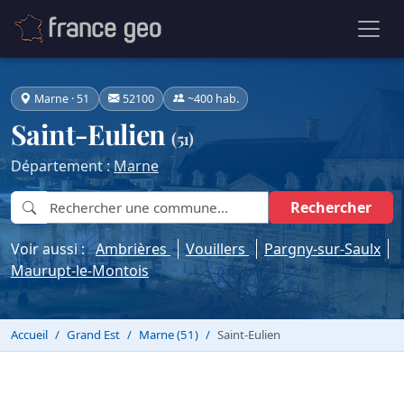
Marne · 51
52100
~400 hab.
Saint-Eulien
(51)
Département :
Marne
Rechercher
Voir aussi :
Ambrières
Vouillers
Pargny-sur-Saulx
Maurupt-le-Montois
Accueil
Grand Est
Marne (51)
Saint-Eulien