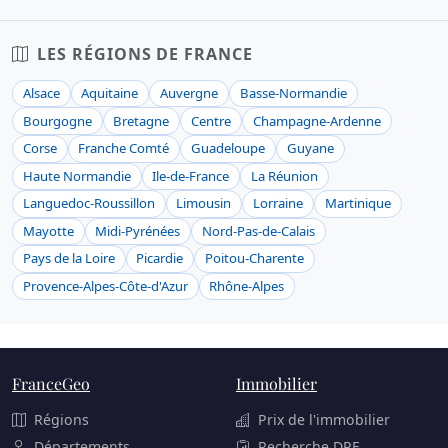
LES RÉGIONS DE FRANCE
Alsace
Aquitaine
Auvergne
Basse-Normandie
Bourgogne
Bretagne
Centre
Champagne-Ardenne
Corse
Franche Comté
Guadeloupe
Guyane
Haute Normandie
Ile-de-France
La Réunion
Languedoc-Roussillon
Limousin
Lorraine
Martinique
Mayotte
Midi-Pyrénées
Nord-Pas-de-Calais
Pays de la Loire
Picardie
Poitou-Charente
Provence-Alpes-Côte-d'Azur
Rhône-Alpes
FranceGeo
Immobilier
Régions
Prix de l'immobilier
Départements
Recherche DPE