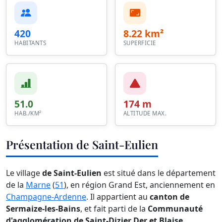
420
8.22 km²
HABITANTS
SUPERFICIE
51.0
174 m
HAB./KM²
ALTITUDE MAX.
Présentation de Saint-Eulien
Le village
de Saint-Eulien
est situé dans le département
de la
Marne
(
51
), en région Grand Est, anciennement en
Champagne-Ardenne
. Il appartient au
canton de
Sermaize-les-Bains
, et fait parti de la
Communauté
d'agglomération de Saint-Dizier Der et Blaise
.