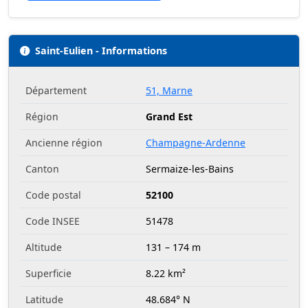
Saint-Eulien - Informations
Département
51, Marne
Région
Grand Est
Ancienne région
Champagne-Ardenne
Canton
Sermaize-les-Bains
Code postal
52100
Code INSEE
51478
Altitude
131 – 174 m
Superficie
8.22 km²
Latitude
48.684° N