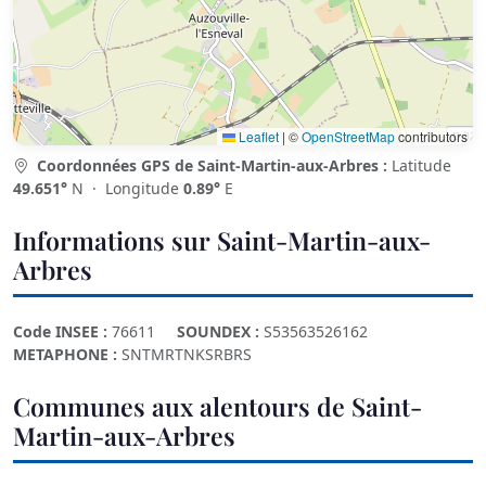
Leaflet
|
©
OpenStreetMap
contributors
Coordonnées GPS de Saint-Martin-aux-Arbres :
Latitude
49.651°
N · Longitude
0.89°
E
Informations sur Saint-Martin-aux-
Arbres
Code INSEE :
76611
SOUNDEX :
S53563526162
METAPHONE :
SNTMRTNKSRBRS
Communes aux alentours de Saint-
Martin-aux-Arbres