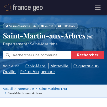
Seine-Maritime · 76
76760
~300 hab.
Saint-Martin-aux-Arbres
(76)
Département :
Seine-Maritime
Rechercher
Voir aussi :
Croix-Mare
Motteville
Criquetot-sur-
Ouville
Prétot-Vicquemare
Accueil
Normandie
Seine-Maritime (76)
Saint-Martin-aux-Arbres