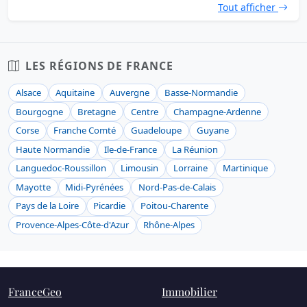
Tout afficher
LES RÉGIONS DE FRANCE
Alsace
Aquitaine
Auvergne
Basse-Normandie
Bourgogne
Bretagne
Centre
Champagne-Ardenne
Corse
Franche Comté
Guadeloupe
Guyane
Haute Normandie
Ile-de-France
La Réunion
Languedoc-Roussillon
Limousin
Lorraine
Martinique
Mayotte
Midi-Pyrénées
Nord-Pas-de-Calais
Pays de la Loire
Picardie
Poitou-Charente
Provence-Alpes-Côte-d'Azur
Rhône-Alpes
FranceGeo
Immobilier