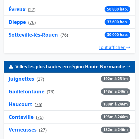
Évreux
(
27
)
50 800 hab.
Dieppe
(
76
)
33 600 hab.
Sotteville-lès-Rouen
(
76
)
30 000 hab.
Tout afficher
Villes les plus hautes en région Haute Normandie
Juignettes
(
27
)
192m à 251m
Gaillefontaine
(
76
)
143m à 246m
Haucourt
(
76
)
188m à 246m
Conteville
(
76
)
193m à 246m
Verneusses
(
27
)
182m à 246m