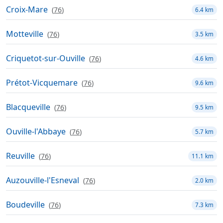
Croix-Mare
(
76
)
6.4 km
Motteville
(
76
)
3.5 km
Criquetot-sur-Ouville
(
76
)
4.6 km
Prétot-Vicquemare
(
76
)
9.6 km
Blacqueville
(
76
)
9.5 km
Ouville-l'Abbaye
(
76
)
5.7 km
Reuville
(
76
)
11.1 km
Auzouville-l'Esneval
(
76
)
2.0 km
Boudeville
(
76
)
7.3 km