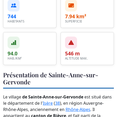
744
7.94 km²
HABITANTS
SUPERFICIE
94.0
546 m
HAB./KM²
ALTITUDE MAX.
Présentation de Sainte-Anne-sur-
Gervonde
Le village
de Sainte-Anne-sur-Gervonde
est situé dans
le département de l'
Isère
(
38
), en région Auvergne-
Rhône-Alpes, anciennement en
Rhône-Alpes
. Il
appartient au
canton de Bièvre
, et fait parti de la