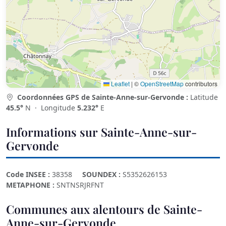
Leaflet
|
©
OpenStreetMap
contributors
Coordonnées GPS de Sainte-Anne-sur-Gervonde :
Latitude
45.5°
N · Longitude
5.232°
E
Informations sur Sainte-Anne-sur-
Gervonde
Code INSEE :
38358
SOUNDEX :
S5352626153
METAPHONE :
SNTNSRJRFNT
Communes aux alentours de Sainte-
Anne-sur-Gervonde