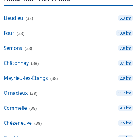
Lieudieu
(
38
)
5.3 km
Four
(
38
)
10.0 km
Semons
(
38
)
7.8 km
Châtonnay
(
38
)
3.1 km
Meyrieu-les-Étangs
(
38
)
2.9 km
Ornacieux
(
38
)
11.2 km
Commelle
(
38
)
9.3 km
Chèzeneuve
(
38
)
7.5 km