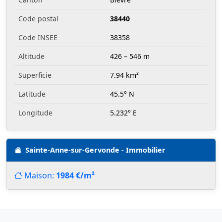
Code postal
38440
Code INSEE
38358
Altitude
426 – 546 m
Superficie
7.94 km²
Latitude
45.5° N
Longitude
5.232° E
Sainte-Anne-sur-Gervonde - Immobilier
Maison:
1984 €/m²