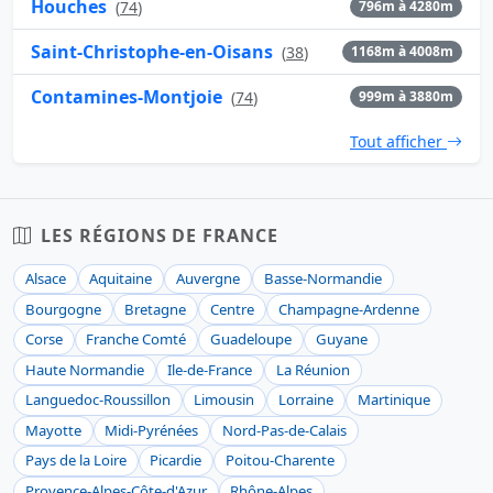
Houches
(
74
)
796m à 4280m
Saint-Christophe-en-Oisans
(
38
)
1168m à 4008m
Contamines-Montjoie
(
74
)
999m à 3880m
Tout afficher
LES RÉGIONS DE FRANCE
Alsace
Aquitaine
Auvergne
Basse-Normandie
Bourgogne
Bretagne
Centre
Champagne-Ardenne
Corse
Franche Comté
Guadeloupe
Guyane
Haute Normandie
Ile-de-France
La Réunion
Languedoc-Roussillon
Limousin
Lorraine
Martinique
Mayotte
Midi-Pyrénées
Nord-Pas-de-Calais
Pays de la Loire
Picardie
Poitou-Charente
Provence-Alpes-Côte-d'Azur
Rhône-Alpes