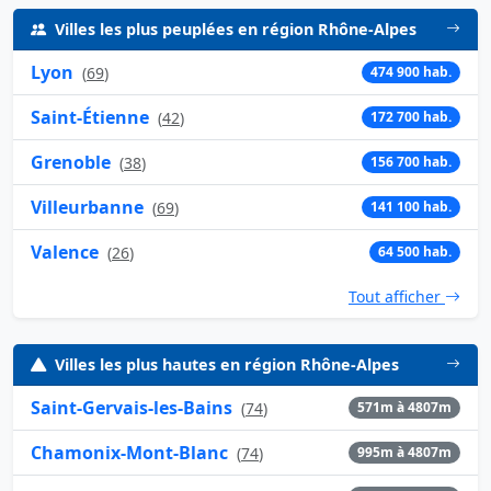
Villes les plus peuplées en région Rhône-Alpes
Lyon
(
69
)
474 900 hab.
Saint-Étienne
(
42
)
172 700 hab.
Grenoble
(
38
)
156 700 hab.
Villeurbanne
(
69
)
141 100 hab.
Valence
(
26
)
64 500 hab.
Tout afficher
Villes les plus hautes en région Rhône-Alpes
Saint-Gervais-les-Bains
(
74
)
571m à 4807m
Chamonix-Mont-Blanc
(
74
)
995m à 4807m