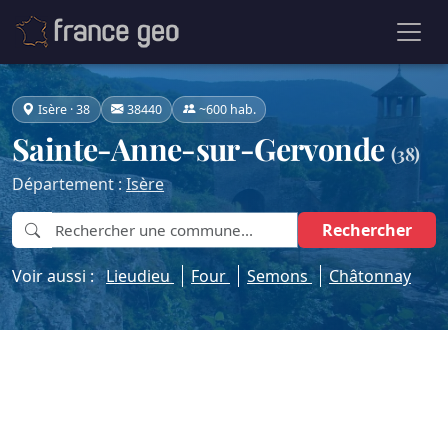
Isère · 38
38440
~600 hab.
Sainte-Anne-sur-Gervonde
(38)
Département :
Isère
Rechercher
Voir aussi :
Lieudieu
Four
Semons
Châtonnay