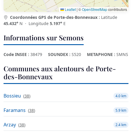
Leaflet
|
©
OpenStreetMap
contributors
Coordonnées GPS de Porte-des-Bonnevaux :
Latitude
45.432°
N · Longitude
5.197°
E
Informations sur Semons
Code INSEE :
38479
SOUNDEX :
S520
METAPHONE :
SMNS
Communes aux alentours de Porte-
des-Bonnevaux
Bossieu
(
38
)
4.0 km
Faramans
(
38
)
5.9 km
Arzay
(
38
)
2.4 km