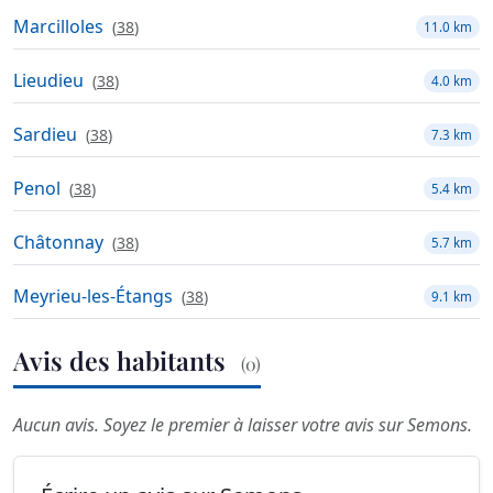
Marcilloles
(
38
)
11.0 km
Lieudieu
(
38
)
4.0 km
Sardieu
(
38
)
7.3 km
Penol
(
38
)
5.4 km
Châtonnay
(
38
)
5.7 km
Meyrieu-les-Étangs
(
38
)
9.1 km
Avis des habitants
(0)
Aucun avis. Soyez le premier à laisser votre avis sur Semons.