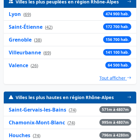
Villes les plus peuplées en région Rhône-Alpes
Lyon
(
69
)
474 900 hab.
Saint-Étienne
(
42
)
172 700 hab.
Grenoble
(
38
)
156 700 hab.
Villeurbanne
(
69
)
141 100 hab.
Valence
(
26
)
64 500 hab.
Tout afficher
Villes les plus hautes en région Rhône-Alpes
Saint-Gervais-les-Bains
(
74
)
571m à 4807m
Chamonix-Mont-Blanc
(
74
)
995m à 4807m
Houches
(
74
)
796m à 4280m