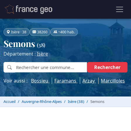
Isère · 38
38260
~400 hab.
Semons
(38)
Département :
Isère
Rechercher
Voir aussi :
Bossieu
Faramans
Arzay
Marcilloles
Accueil
Auvergne-Rhône-Alpes
Isère (38)
Semons