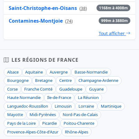
Saint-Christophe-en-Oisans
(
38
)
1168m à 4008m
Contamines-Montjoie
(
74
)
999m à 3880m
Tout afficher
LES RÉGIONS DE FRANCE
Alsace
Aquitaine
Auvergne
Basse-Normandie
Bourgogne
Bretagne
Centre
Champagne-Ardenne
Corse
Franche Comté
Guadeloupe
Guyane
Haute Normandie
Ile-de-France
La Réunion
Languedoc-Roussillon
Limousin
Lorraine
Martinique
Mayotte
Midi-Pyrénées
Nord-Pas-de-Calais
Pays de la Loire
Picardie
Poitou-Charente
Provence-Alpes-Côte-d'Azur
Rhône-Alpes