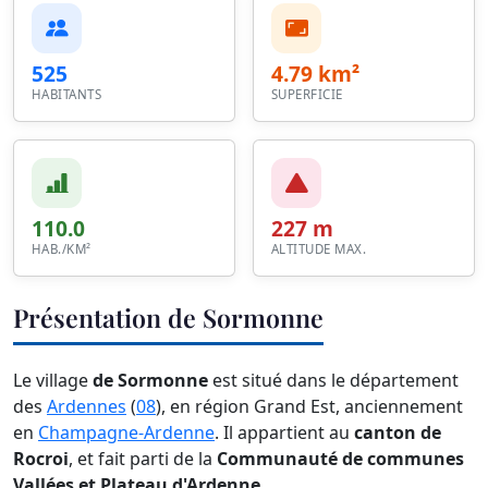
525
4.79 km²
HABITANTS
SUPERFICIE
110.0
227 m
HAB./KM²
ALTITUDE MAX.
Présentation de Sormonne
Le village
de Sormonne
est situé dans le département
des
Ardennes
(
08
), en région Grand Est, anciennement
en
Champagne-Ardenne
. Il appartient au
canton de
Rocroi
, et fait parti de la
Communauté de communes
Vallées et Plateau d'Ardenne
.