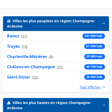
Villes les plus peuplées en région Champagne-
Ardenne
Reims
(
51
)
181 500 hab.
Troyes
(
10
)
61 500 hab.
Charleville-Mézières
(
8
)
50 900 hab.
Châlons-en-Champagne
(
51
)
46 100 hab.
Saint-Dizier
(
52
)
26 400 hab.
Tout afficher
Villes les plus hautes en région Champagne-
Ardenne