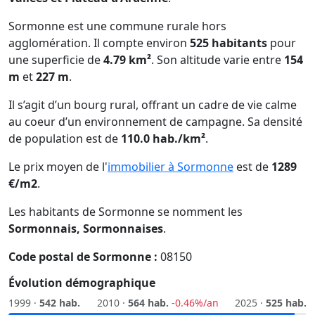
Sormonne est une commune rurale hors
agglomération. Il compte environ
525 habitants
pour
une superficie de
4.79 km²
. Son altitude varie entre
154
m
et
227 m
.
Il s’agit d’un bourg rural, offrant un cadre de vie calme
au coeur d’un environnement de campagne. Sa densité
de population est de
110.0 hab./km²
.
Le prix moyen de l'
immobilier à Sormonne
est de
1289
€/m2
.
Les habitants de Sormonne se nomment les
Sormonnais, Sormonnaises
.
Code postal de Sormonne :
08150
Évolution démographique
1999 ·
542 hab.
2010 ·
564 hab.
-0.46%/an
2025 ·
525 hab.