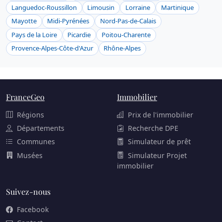
Languedoc-Roussillon
Limousin
Lorraine
Martinique
Mayotte
Midi-Pyrénées
Nord-Pas-de-Calais
Pays de la Loire
Picardie
Poitou-Charente
Provence-Alpes-Côte-d'Azur
Rhône-Alpes
FranceGeo
Immobilier
Régions
Prix de l'immobilier
Départements
Recherche DPE
Communes
Simulateur de prêt
Musées
Simulateur Projet
immobilier
Suivez-nous
Facebook