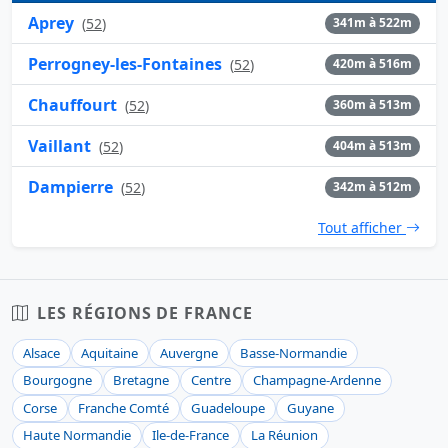
Aprey
(
52
)
341m à 522m
Perrogney-les-Fontaines
(
52
)
420m à 516m
Chauffourt
(
52
)
360m à 513m
Vaillant
(
52
)
404m à 513m
Dampierre
(
52
)
342m à 512m
Tout afficher
LES RÉGIONS DE FRANCE
Alsace
Aquitaine
Auvergne
Basse-Normandie
Bourgogne
Bretagne
Centre
Champagne-Ardenne
Corse
Franche Comté
Guadeloupe
Guyane
Haute Normandie
Ile-de-France
La Réunion