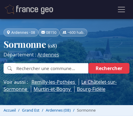
Ardennes · 08
08150
~600 hab.
Sormonne
(08)
Département :
Ardennes
Rechercher
Voir aussi :
Remilly-les-Pothées
Le Châtelet-sur-
Sormonne
Murtin-et-Bogny
Bourg-Fidèle
Accueil
Grand Est
Ardennes (08)
Sormonne