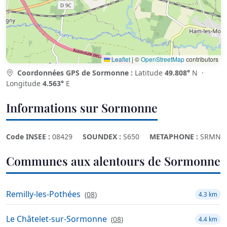
Leaflet
|
©
OpenStreetMap
contributors
Coordonnées GPS de Sormonne :
Latitude
49.808°
N ·
Longitude
4.563°
E
Informations sur Sormonne
Code INSEE :
08429
SOUNDEX :
S650
METAPHONE :
SRMN
Communes aux alentours de Sormonne
Remilly-les-Pothées
(
08
)
4.3 km
Le Châtelet-sur-Sormonne
(
08
)
4.4 km