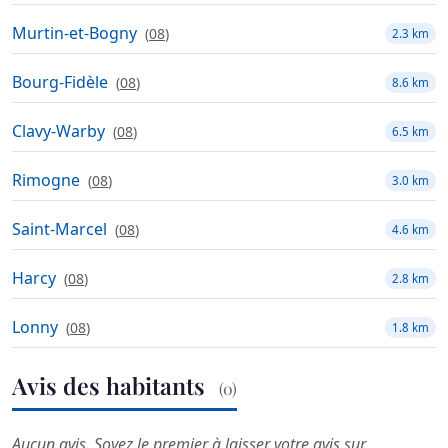
Murtin-et-Bogny
(
08
)
2.3 km
Bourg-Fidèle
(
08
)
8.6 km
Clavy-Warby
(
08
)
6.5 km
Rimogne
(
08
)
3.0 km
Saint-Marcel
(
08
)
4.6 km
Harcy
(
08
)
2.8 km
Lonny
(
08
)
1.8 km
Avis des habitants
(0)
Aucun avis. Soyez le premier à laisser votre avis sur