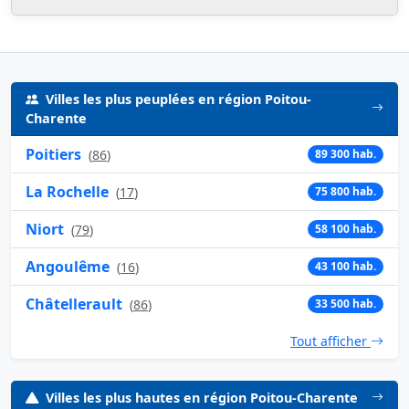
Villes les plus peuplées en région Poitou-
Charente
Poitiers
(
86
)
89 300 hab.
La Rochelle
(
17
)
75 800 hab.
Niort
(
79
)
58 100 hab.
Angoulême
(
16
)
43 100 hab.
Châtellerault
(
86
)
33 500 hab.
Tout afficher
Villes les plus hautes en région Poitou-Charente