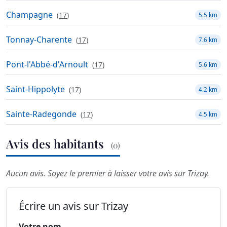
Champagne
(
17
)
5.5 km
Tonnay-Charente
(
17
)
7.6 km
Pont-l'Abbé-d'Arnoult
(
17
)
5.6 km
Saint-Hippolyte
(
17
)
4.2 km
Sainte-Radegonde
(
17
)
4.5 km
Avis des habitants
(0)
Aucun avis. Soyez le premier à laisser votre avis sur Trizay.
Écrire un avis sur Trizay
Votre nom