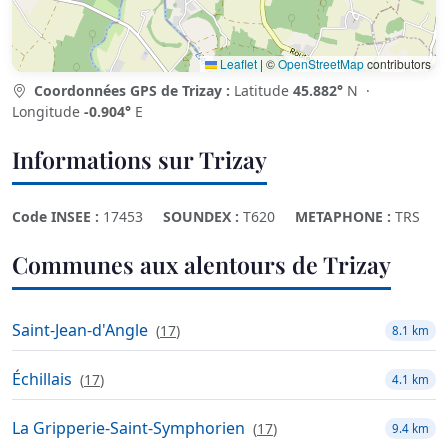
Leaflet
|
©
OpenStreetMap
contributors
Coordonnées GPS de Trizay :
Latitude
45.882°
N ·
Longitude
-0.904°
E
Informations sur Trizay
Code INSEE :
17453
SOUNDEX :
T620
METAPHONE :
TRS
Communes aux alentours de Trizay
Saint-Jean-d'Angle
(
17
)
8.1 km
Échillais
(
17
)
4.1 km
La Gripperie-Saint-Symphorien
(
17
)
9.4 km