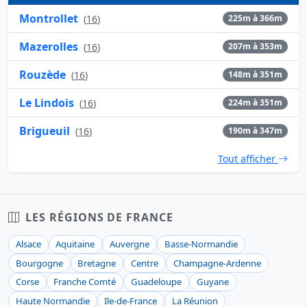
Montrollet
(
16
)
225m à 366m
Mazerolles
(
16
)
207m à 353m
Rouzède
(
16
)
148m à 351m
Le Lindois
(
16
)
224m à 351m
Brigueuil
(
16
)
190m à 347m
Tout afficher
LES RÉGIONS DE FRANCE
Alsace
Aquitaine
Auvergne
Basse-Normandie
Bourgogne
Bretagne
Centre
Champagne-Ardenne
Corse
Franche Comté
Guadeloupe
Guyane
Haute Normandie
Ile-de-France
La Réunion