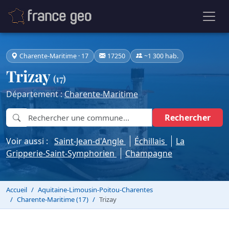
Charente-Maritime · 17
17250
~1 300 hab.
Trizay
(17)
Département :
Charente-Maritime
Rechercher
Voir aussi :
Saint-Jean-d'Angle
Échillais
La
Gripperie-Saint-Symphorien
Champagne
Accueil
Aquitaine-Limousin-Poitou-Charentes
Charente-Maritime (17)
Trizay