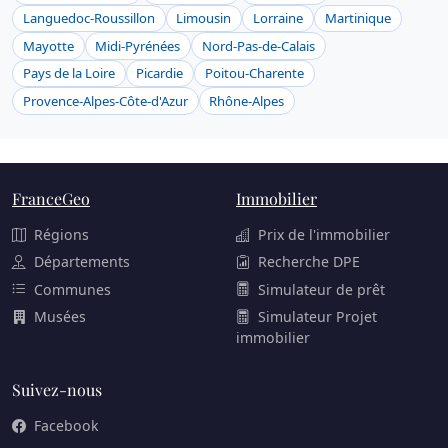
Languedoc-Roussillon
Limousin
Lorraine
Martinique
Mayotte
Midi-Pyrénées
Nord-Pas-de-Calais
Pays de la Loire
Picardie
Poitou-Charente
Provence-Alpes-Côte-d'Azur
Rhône-Alpes
FranceGeo
Immobilier
Régions
Prix de l'immobilier
Départements
Recherche DPE
Communes
Simulateur de prêt
Musées
Simulateur Projet
immobilier
Suivez-nous
Facebook