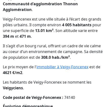
Communauté d'agglomération Thonon
Agglomération
.
Veigy-Foncenex est une ville située à l’écart des grands
pôles urbains. Il compte environ
4 005 habitants
pour
une superficie de
13.01 km²
. Son altitude varie entre
394 m
et
471 m
.
Il s’agit d’un bourg rural, offrant un cadre de vie calme
au coeur d’un environnement de campagne. Sa densité
de population est de
308.0 hab./km²
.
Le prix moyen de l'
immobilier à Veigy-Foncenex
est de
4621 €/m2
.
Les habitants de Veigy-Foncenex se nomment les
Veigyciens
.
Code postal de Veigy-Foncenex :
74140
Évolution démographique