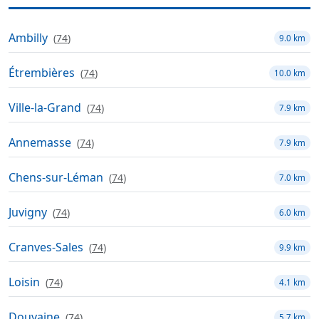
Ambilly
(
74
)
9.0 km
Étrembières
(
74
)
10.0 km
Ville-la-Grand
(
74
)
7.9 km
Annemasse
(
74
)
7.9 km
Chens-sur-Léman
(
74
)
7.0 km
Juvigny
(
74
)
6.0 km
Cranves-Sales
(
74
)
9.9 km
Loisin
(
74
)
4.1 km
Douvaine
(
74
)
5.7 km