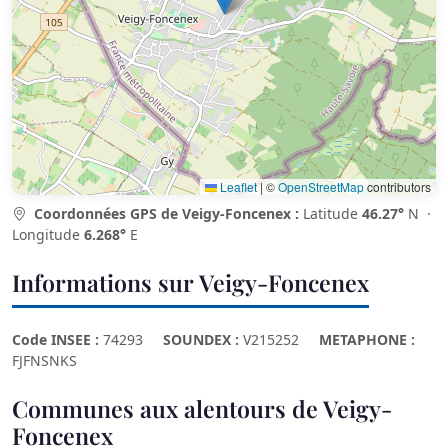
Leaflet
|
©
OpenStreetMap
contributors
Coordonnées GPS de Veigy-Foncenex :
Latitude
46.27°
N ·
Longitude
6.268°
E
Informations sur Veigy-Foncenex
Code INSEE :
74293
SOUNDEX :
V215252
METAPHONE :
FJFNSNKS
Communes aux alentours de Veigy-
Foncenex