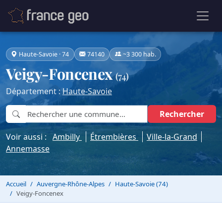
Haute-Savoie · 74
74140
~3 300 hab.
Veigy-Foncenex
(74)
Département :
Haute-Savoie
Rechercher
Voir aussi :
Ambilly
Étrembières
Ville-la-Grand
Annemasse
Accueil
Auvergne-Rhône-Alpes
Haute-Savoie (74)
Veigy-Foncenex