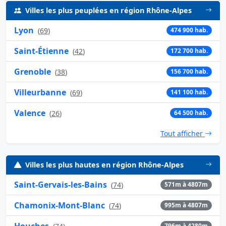
Villes les plus peuplées en région Rhône-Alpes
Lyon
(
69
)
474 900 hab.
Saint-Étienne
(
42
)
172 700 hab.
Grenoble
(
38
)
156 700 hab.
Villeurbanne
(
69
)
141 100 hab.
Valence
(
26
)
64 500 hab.
Tout afficher
Villes les plus hautes en région Rhône-Alpes
Saint-Gervais-les-Bains
(
74
)
571m à 4807m
Chamonix-Mont-Blanc
(
74
)
995m à 4807m
Houches
796m à 4280m