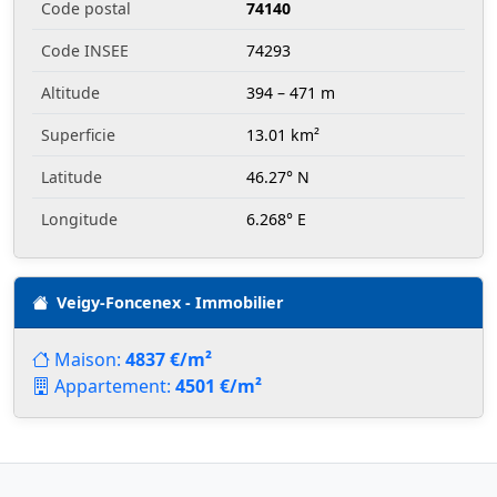
Code postal
74140
Code INSEE
74293
Altitude
394 – 471 m
Superficie
13.01 km²
Latitude
46.27° N
Longitude
6.268° E
Veigy-Foncenex - Immobilier
Maison:
4837 €/m²
Appartement:
4501 €/m²