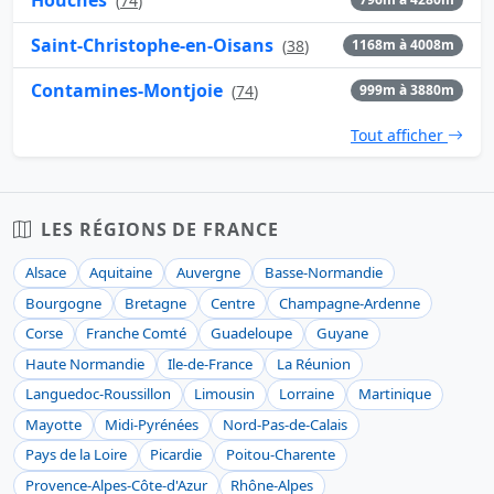
(
74
)
Saint-Christophe-en-Oisans
(
38
)
1168m à 4008m
Contamines-Montjoie
(
74
)
999m à 3880m
Tout afficher
LES RÉGIONS DE FRANCE
Alsace
Aquitaine
Auvergne
Basse-Normandie
Bourgogne
Bretagne
Centre
Champagne-Ardenne
Corse
Franche Comté
Guadeloupe
Guyane
Haute Normandie
Ile-de-France
La Réunion
Languedoc-Roussillon
Limousin
Lorraine
Martinique
Mayotte
Midi-Pyrénées
Nord-Pas-de-Calais
Pays de la Loire
Picardie
Poitou-Charente
Provence-Alpes-Côte-d'Azur
Rhône-Alpes