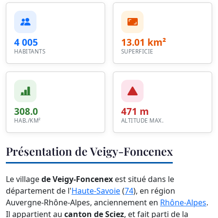
4 005
13.01 km²
HABITANTS
SUPERFICIE
308.0
471 m
HAB./KM²
ALTITUDE MAX.
Présentation de Veigy-Foncenex
Le village
de Veigy-Foncenex
est situé dans le
département de l'
Haute-Savoie
(
74
), en région
Auvergne-Rhône-Alpes, anciennement en
Rhône-Alpes
.
Il appartient au
canton de Sciez
, et fait parti de la