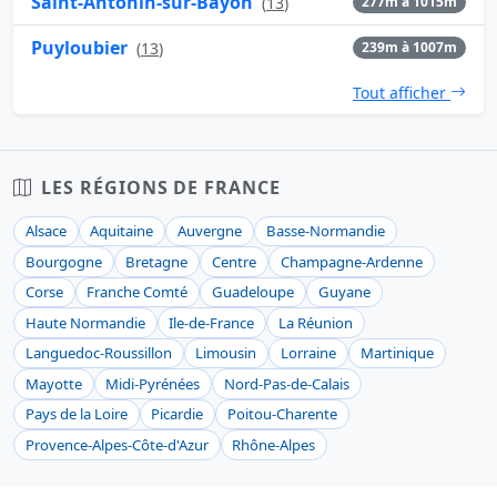
Saint-Antonin-sur-Bayon
(
13
)
277m à 1015m
Puyloubier
(
13
)
239m à 1007m
Tout afficher
LES RÉGIONS DE FRANCE
Alsace
Aquitaine
Auvergne
Basse-Normandie
Bourgogne
Bretagne
Centre
Champagne-Ardenne
Corse
Franche Comté
Guadeloupe
Guyane
Haute Normandie
Ile-de-France
La Réunion
Languedoc-Roussillon
Limousin
Lorraine
Martinique
Mayotte
Midi-Pyrénées
Nord-Pas-de-Calais
Pays de la Loire
Picardie
Poitou-Charente
Provence-Alpes-Côte-d'Azur
Rhône-Alpes