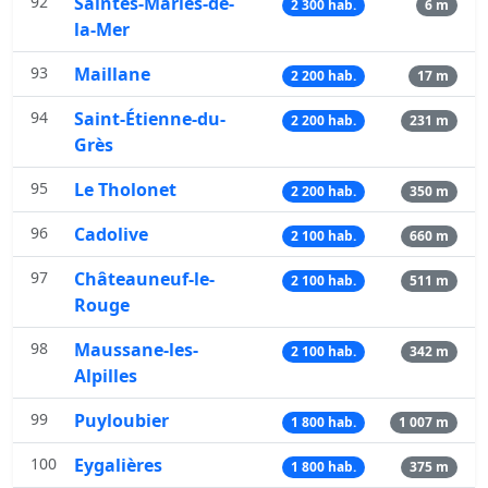
92
Saintes-Maries-de-
2 300 hab.
6 m
la-Mer
93
Maillane
2 200 hab.
17 m
94
Saint-Étienne-du-
2 200 hab.
231 m
Grès
95
Le Tholonet
2 200 hab.
350 m
96
Cadolive
2 100 hab.
660 m
97
Châteauneuf-le-
2 100 hab.
511 m
Rouge
98
Maussane-les-
2 100 hab.
342 m
Alpilles
99
Puyloubier
1 800 hab.
1 007 m
100
Eygalières
1 800 hab.
375 m