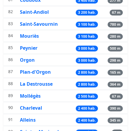
3 400 hab.
277 m
82
Saint-Andiol
3 200 hab.
67 m
83
Saint-Savournin
3 100 hab.
780 m
84
Mouriès
3 100 hab.
280 m
85
Peynier
3 000 hab.
500 m
86
Orgon
3 000 hab.
298 m
87
Plan-d'Orgon
2 800 hab.
165 m
88
La Destrousse
2 800 hab.
364 m
89
Mollégès
2 500 hab.
67 m
90
Charleval
2 400 hab.
390 m
91
Alleins
2 400 hab.
345 m