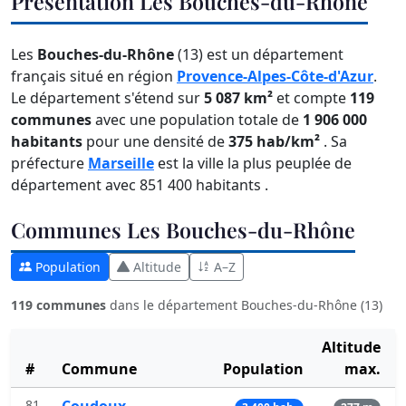
Présentation Les Bouches-du-Rhône
Les
Bouches-du-Rhône
(13) est un département
français situé en région
Provence-Alpes-Côte-d'Azur
.
Le département s'étend sur
5 087 km²
et compte
119
communes
avec une population totale de
1 906 000
habitants
pour une densité de
375 hab/km²
. Sa
préfecture
Marseille
est la ville la plus peuplée de
département avec 851 400 habitants .
Communes Les Bouches-du-Rhône
Population
Altitude
A–Z
119 communes
dans le département Bouches-du-Rhône (13)
Altitude
#
Commune
Population
max.
81
Coudoux