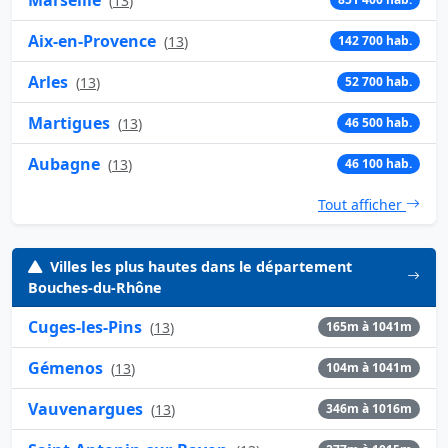
(
13
)
Aix-en-Provence
(
13
)
142 700 hab.
Arles
(
13
)
52 700 hab.
Martigues
(
13
)
46 500 hab.
Aubagne
(
13
)
46 100 hab.
Tout afficher
Villes les plus hautes dans le département
Bouches-du-Rhône
Cuges-les-Pins
(
13
)
165m à 1041m
Gémenos
(
13
)
104m à 1041m
Vauvenargues
(
13
)
346m à 1016m