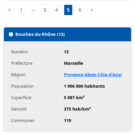
Pagination:
...
<
Page précédente
1
Page 1
3
Page 3
4
Page 4
5
Page 5
6
Page 6
>
Page suivante
Bouches-du-Rhône (13)
Numéro
13
Préfecture
Marseille
Région
Provence-Alpes-Côte-d'Azur
Population
1 906 000 habitants
Superficie
5 087 km²
Densité
375 hab/km²
Communes
119