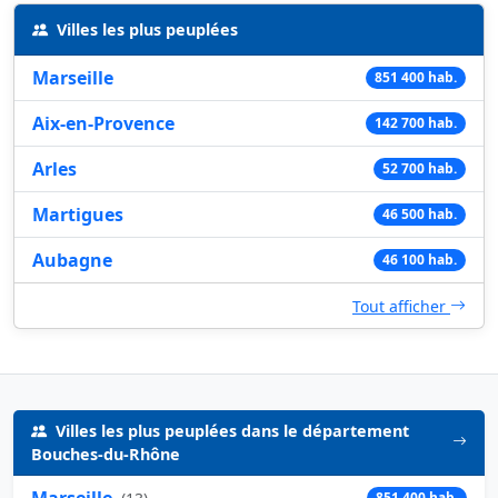
Villes les plus peuplées
Marseille
851 400 hab.
Aix-en-Provence
142 700 hab.
Arles
52 700 hab.
Martigues
46 500 hab.
Aubagne
46 100 hab.
Tout afficher
Villes les plus peuplées dans le département
Bouches-du-Rhône
Marseille
851 400 hab.