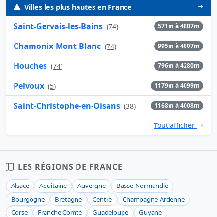
Villes les plus hautes en France
Saint-Gervais-les-Bains
(
74
)
571m à 4807m
Chamonix-Mont-Blanc
(
74
)
995m à 4807m
Houches
(
74
)
796m à 4280m
Pelvoux
(
5
)
1179m à 4099m
Saint-Christophe-en-Oisans
(
38
)
1168m à 4008m
Tout afficher
LES RÉGIONS DE FRANCE
Alsace
Aquitaine
Auvergne
Basse-Normandie
Bourgogne
Bretagne
Centre
Champagne-Ardenne
Corse
Franche Comté
Guadeloupe
Guyane