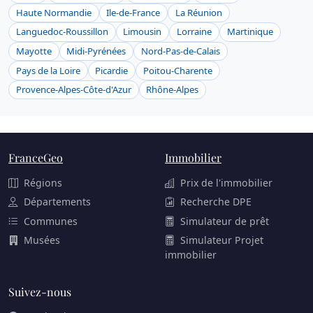
Haute Normandie
Ile-de-France
La Réunion
Languedoc-Roussillon
Limousin
Lorraine
Martinique
Mayotte
Midi-Pyrénées
Nord-Pas-de-Calais
Pays de la Loire
Picardie
Poitou-Charente
Provence-Alpes-Côte-d'Azur
Rhône-Alpes
FranceGeo
Immobilier
Régions
Prix de l'immobilier
Départements
Recherche DPE
Communes
Simulateur de prêt
Musées
Simulateur Projet
immobilier
Suivez-nous