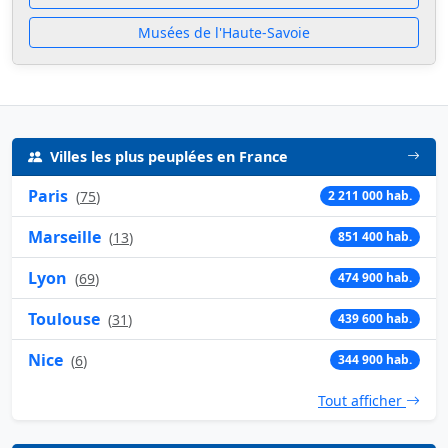
Musées de l'Haute-Savoie
Villes les plus peuplées en France
Paris
(
75
)
2 211 000 hab.
Marseille
(
13
)
851 400 hab.
Lyon
(
69
)
474 900 hab.
Toulouse
(
31
)
439 600 hab.
Nice
(
6
)
344 900 hab.
Tout afficher