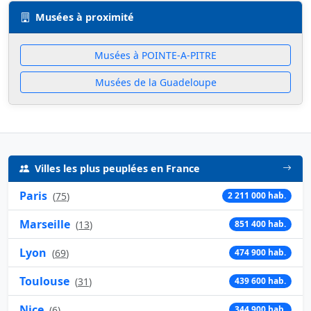
Musées à proximité
Musées à POINTE-A-PITRE
Musées de la Guadeloupe
Villes les plus peuplées en France
Paris
(
75
)
2 211 000 hab.
Marseille
(
13
)
851 400 hab.
Lyon
(
69
)
474 900 hab.
Toulouse
(
31
)
439 600 hab.
Nice
(
6
)
344 900 hab.