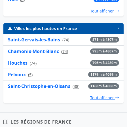
Tout afficher
Villes les plus hautes en France
Saint-Gervais-les-Bains
(
74
)
571m à 4807m
Chamonix-Mont-Blanc
(
74
)
995m à 4807m
Houches
(
74
)
796m à 4280m
Pelvoux
(
5
)
1179m à 4099m
Saint-Christophe-en-Oisans
(
38
)
1168m à 4008m
Tout afficher
LES RÉGIONS DE FRANCE