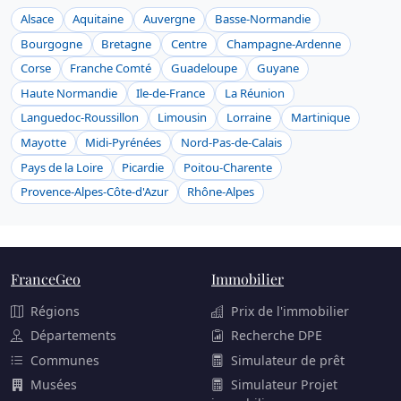
Alsace
Aquitaine
Auvergne
Basse-Normandie
Bourgogne
Bretagne
Centre
Champagne-Ardenne
Corse
Franche Comté
Guadeloupe
Guyane
Haute Normandie
Ile-de-France
La Réunion
Languedoc-Roussillon
Limousin
Lorraine
Martinique
Mayotte
Midi-Pyrénées
Nord-Pas-de-Calais
Pays de la Loire
Picardie
Poitou-Charente
Provence-Alpes-Côte-d'Azur
Rhône-Alpes
FranceGeo
Immobilier
Régions
Prix de l'immobilier
Départements
Recherche DPE
Communes
Simulateur de prêt
Musées
Simulateur Projet