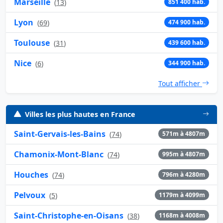
Marseille
(
13
)
851 400 hab.
Lyon
(
69
)
474 900 hab.
Toulouse
(
31
)
439 600 hab.
Nice
(
6
)
344 900 hab.
Tout afficher
Villes les plus hautes en France
Saint-Gervais-les-Bains
(
74
)
571m à 4807m
Chamonix-Mont-Blanc
(
74
)
995m à 4807m
Houches
(
74
)
796m à 4280m
Pelvoux
(
5
)
1179m à 4099m
Saint-Christophe-en-Oisans
(
38
)
1168m à 4008m