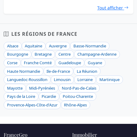
Tout afficher
LES RÉGIONS DE FRANCE
Alsace
Aquitaine
Auvergne
Basse-Normandie
Bourgogne
Bretagne
Centre
Champagne-Ardenne
Corse
Franche Comté
Guadeloupe
Guyane
Haute Normandie
Ile-de-France
La Réunion
Languedoc-Roussillon
Limousin
Lorraine
Martinique
Mayotte
Midi-Pyrénées
Nord-Pas-de-Calais
Pays de la Loire
Picardie
Poitou-Charente
Provence-Alpes-Côte-d'Azur
Rhône-Alpes
FranceGeo
Immobilier