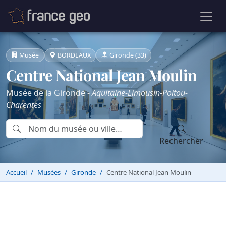
Musée
BORDEAUX
Gironde (33)
Centre National Jean Moulin
Musée de la Gironde -
Aquitaine-Limousin-Poitou-
Charentes
Rechercher
Accueil
Musées
Gironde
Centre National Jean Moulin