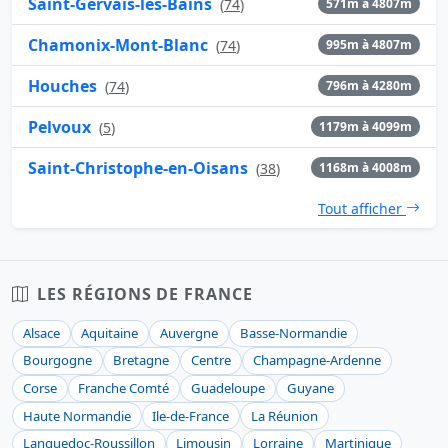
Saint-Gervais-les-Bains
(
74
)
571m à 4807m
Chamonix-Mont-Blanc
(
74
)
995m à 4807m
Houches
(
74
)
796m à 4280m
Pelvoux
(
5
)
1179m à 4099m
Saint-Christophe-en-Oisans
(
38
)
1168m à 4008m
Tout afficher
LES RÉGIONS DE FRANCE
Alsace
Aquitaine
Auvergne
Basse-Normandie
Bourgogne
Bretagne
Centre
Champagne-Ardenne
Corse
Franche Comté
Guadeloupe
Guyane
Haute Normandie
Ile-de-France
La Réunion
Languedoc-Roussillon
Limousin
Lorraine
Martinique