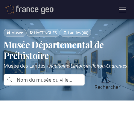
Musée
HASTINGUES
Landes (40)
Musée Départemental de
Préhistoire
Musée des Landes -
Aquitaine-Limousin-Poitou-Charentes
Rechercher