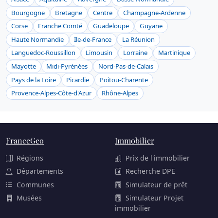
Bourgogne
Bretagne
Centre
Champagne-Ardenne
Corse
Franche Comté
Guadeloupe
Guyane
Haute Normandie
Ile-de-France
La Réunion
Languedoc-Roussillon
Limousin
Lorraine
Martinique
Mayotte
Midi-Pyrénées
Nord-Pas-de-Calais
Pays de la Loire
Picardie
Poitou-Charente
Provence-Alpes-Côte-d'Azur
Rhône-Alpes
FranceGeo
Immobilier
Régions
Prix de l'immobilier
Départements
Recherche DPE
Communes
Simulateur de prêt
Musées
Simulateur Projet
immobilier