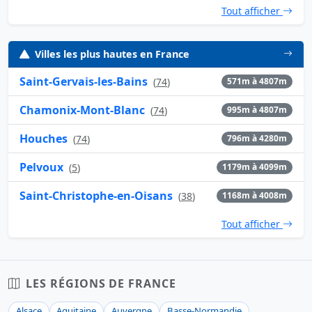
Tout afficher
Villes les plus hautes en France
Saint-Gervais-les-Bains
(
74
)
571m à 4807m
Chamonix-Mont-Blanc
(
74
)
995m à 4807m
Houches
(
74
)
796m à 4280m
Pelvoux
(
5
)
1179m à 4099m
Saint-Christophe-en-Oisans
(
38
)
1168m à 4008m
Tout afficher
LES RÉGIONS DE FRANCE
Alsace
Aquitaine
Auvergne
Basse-Normandie