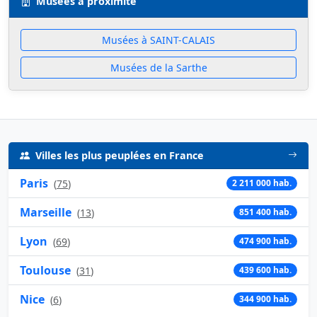
Musées à proximité
Musées à SAINT-CALAIS
Musées de la Sarthe
Villes les plus peuplées en France
Paris
(
75
)
2 211 000 hab.
Marseille
(
13
)
851 400 hab.
Lyon
(
69
)
474 900 hab.
Toulouse
(
31
)
439 600 hab.
Nice
(
6
)
344 900 hab.