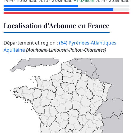
1999 ·
1 392 hab.
2010 ·
2 034 hab.
+1.02%/an
2025 ·
2 344 hab.
Localisation d'Arbonne en France
Département et région :
(64) Pyrénées-Atlantiques
,
Aquitaine
(Aquitaine-Limousin-Poitou-Charentes)