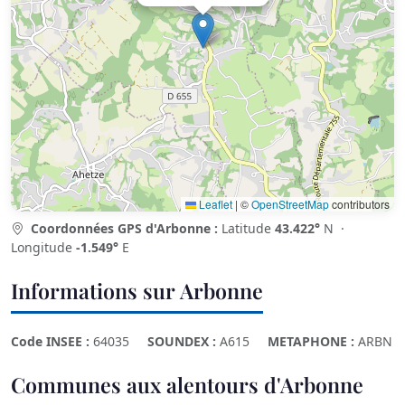
Leaflet
|
©
OpenStreetMap
contributors
Coordonnées GPS d'Arbonne :
Latitude
43.422°
N ·
Longitude
-1.549°
E
Informations sur Arbonne
Code INSEE :
64035
SOUNDEX :
A615
METAPHONE :
ARBN
Communes aux alentours d'Arbonne