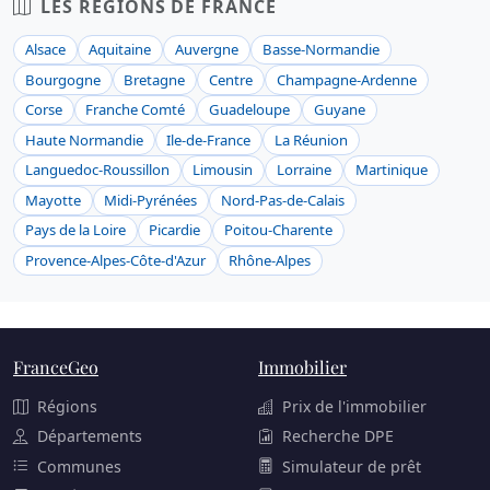
LES RÉGIONS DE FRANCE
Alsace
Aquitaine
Auvergne
Basse-Normandie
Bourgogne
Bretagne
Centre
Champagne-Ardenne
Corse
Franche Comté
Guadeloupe
Guyane
Haute Normandie
Ile-de-France
La Réunion
Languedoc-Roussillon
Limousin
Lorraine
Martinique
Mayotte
Midi-Pyrénées
Nord-Pas-de-Calais
Pays de la Loire
Picardie
Poitou-Charente
Provence-Alpes-Côte-d'Azur
Rhône-Alpes
FranceGeo
Immobilier
Régions
Prix de l'immobilier
Départements
Recherche DPE
Communes
Simulateur de prêt