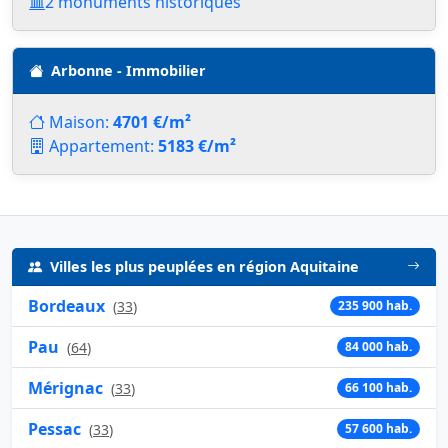
2 monuments historiques
Arbonne - Immobilier
Maison:
4701 €/m²
Appartement:
5183 €/m²
Villes les plus peuplées en région Aquitaine
Bordeaux
(
33
)
235 900 hab.
Pau
(
64
)
84 000 hab.
Mérignac
(
33
)
66 100 hab.
Pessac
(
33
)
57 600 hab.