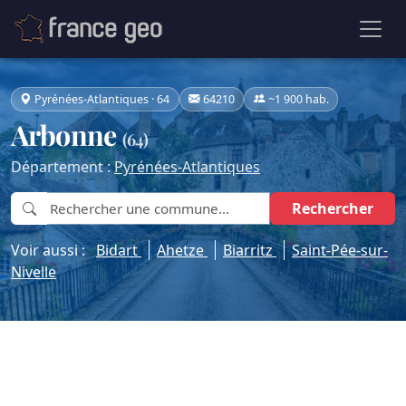
Pyrénées-Atlantiques · 64
64210
~1 900 hab.
Arbonne
(64)
Département :
Pyrénées-Atlantiques
Rechercher
Voir aussi :
Bidart
Ahetze
Biarritz
Saint-Pée-sur-
Nivelle