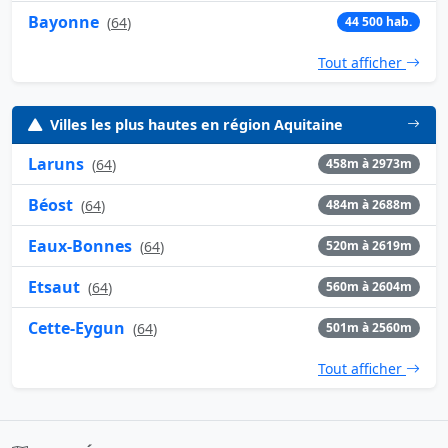
Bayonne
(
64
)
44 500 hab.
Tout afficher
Villes les plus hautes en région Aquitaine
Laruns
(
64
)
458m à 2973m
Béost
(
64
)
484m à 2688m
Eaux-Bonnes
(
64
)
520m à 2619m
Etsaut
(
64
)
560m à 2604m
Cette-Eygun
(
64
)
501m à 2560m
Tout afficher