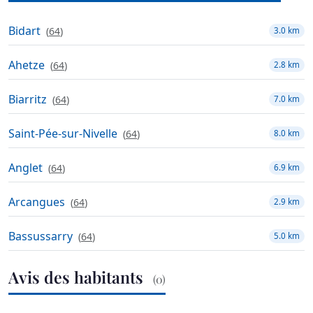
Bidart
(
64
)
3.0 km
Ahetze
(
64
)
2.8 km
Biarritz
(
64
)
7.0 km
Saint-Pée-sur-Nivelle
(
64
)
8.0 km
Anglet
(
64
)
6.9 km
Arcangues
(
64
)
2.9 km
Bassussarry
(
64
)
5.0 km
Avis des habitants
(0)