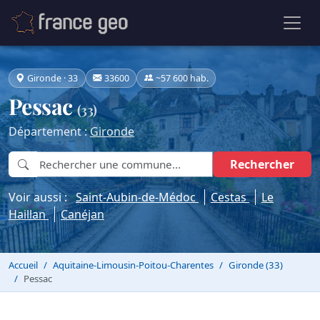
Gironde · 33
33600
~57 600 hab.
Pessac
(33)
Département :
Gironde
Rechercher
Voir aussi :
Saint-Aubin-de-Médoc
Cestas
Le
Haillan
Canéjan
Accueil
Aquitaine-Limousin-Poitou-Charentes
Gironde (33)
Pessac