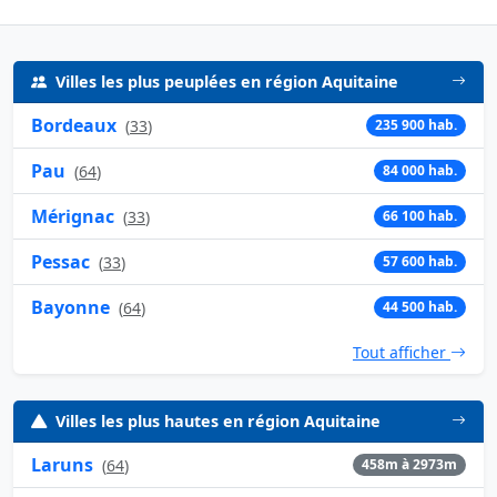
Villes les plus peuplées en région Aquitaine
Bordeaux
(
33
)
235 900 hab.
Pau
(
64
)
84 000 hab.
Mérignac
(
33
)
66 100 hab.
Pessac
(
33
)
57 600 hab.
Bayonne
(
64
)
44 500 hab.
Tout afficher
Villes les plus hautes en région Aquitaine
Laruns
(
64
)
458m à 2973m