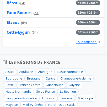
Béost
(
64
)
484m à 2688m
Eaux-Bonnes
(
64
)
520m à 2619m
Etsaut
(
64
)
560m à 2604m
Cette-Eygun
(
64
)
501m à 2560m
Tout afficher
LES RÉGIONS DE FRANCE
Alsace
Aquitaine
Auvergne
Basse-Normandie
Bourgogne
Bretagne
Centre
Champagne-Ardenne
Corse
Franche Comté
Guadeloupe
Guyane
Haute Normandie
Ile-de-France
La Réunion
Languedoc-Roussillon
Limousin
Lorraine
Martinique
Mayotte
Midi-Pyrénées
Nord-Pas-de-Calais