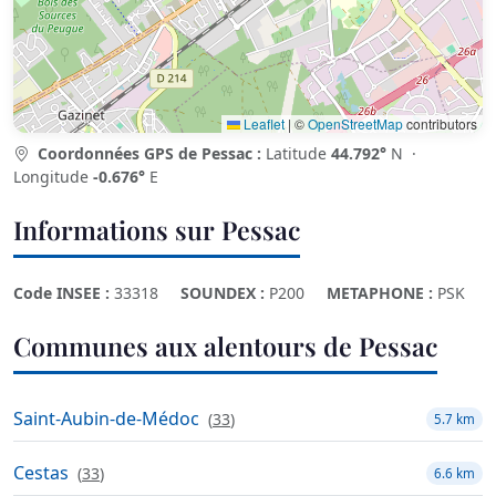
Leaflet
|
©
OpenStreetMap
contributors
Coordonnées GPS de Pessac :
Latitude
44.792°
N ·
Longitude
-0.676°
E
Informations sur Pessac
Code INSEE :
33318
SOUNDEX :
P200
METAPHONE :
PSK
Communes aux alentours de Pessac
Saint-Aubin-de-Médoc
(
33
)
5.7 km
Cestas
(
33
)
6.6 km