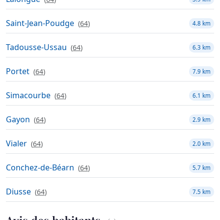
Saint-Jean-Poudge
(
64
)
4.8 km
Tadousse-Ussau
(
64
)
6.3 km
Portet
(
64
)
7.9 km
Simacourbe
(
64
)
6.1 km
Gayon
(
64
)
2.9 km
Vialer
(
64
)
2.0 km
Conchez-de-Béarn
(
64
)
5.7 km
Diusse
(
64
)
7.5 km