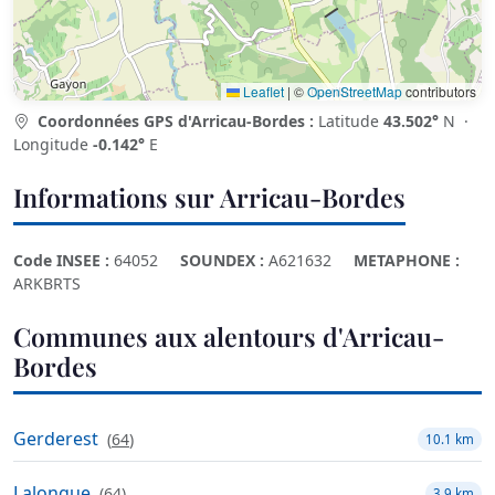
Leaflet
|
©
OpenStreetMap
contributors
Coordonnées GPS d'Arricau-Bordes :
Latitude
43.502°
N ·
Longitude
-0.142°
E
Informations sur Arricau-Bordes
Code INSEE :
64052
SOUNDEX :
A621632
METAPHONE :
ARKBRTS
Communes aux alentours d'Arricau-
Bordes
Gerderest
(
64
)
10.1 km
Lalongue
(
64
)
3.9 km