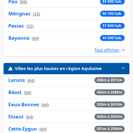
Pau
(
64
)
84 000 hab.
Mérignac
(
33
)
66 100 hab.
Pessac
(
33
)
57 600 hab.
Bayonne
(
64
)
44 500 hab.
Tout afficher
Villes les plus hautes en région Aquitaine
Laruns
(
64
)
458m à 2973m
Béost
(
64
)
484m à 2688m
Eaux-Bonnes
(
64
)
520m à 2619m
Etsaut
(
64
)
560m à 2604m
Cette-Eygun
(
64
)
501m à 2560m