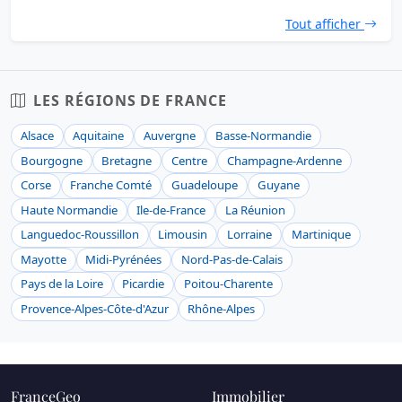
Tout afficher
LES RÉGIONS DE FRANCE
Alsace
Aquitaine
Auvergne
Basse-Normandie
Bourgogne
Bretagne
Centre
Champagne-Ardenne
Corse
Franche Comté
Guadeloupe
Guyane
Haute Normandie
Ile-de-France
La Réunion
Languedoc-Roussillon
Limousin
Lorraine
Martinique
Mayotte
Midi-Pyrénées
Nord-Pas-de-Calais
Pays de la Loire
Picardie
Poitou-Charente
Provence-Alpes-Côte-d'Azur
Rhône-Alpes
FranceGeo
Immobilier