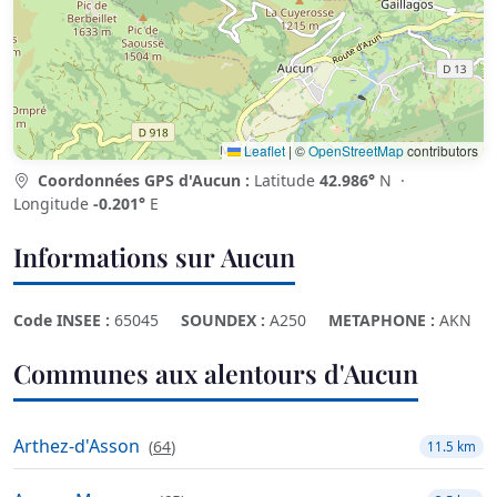
Leaflet
|
©
OpenStreetMap
contributors
Coordonnées GPS d'Aucun :
Latitude
42.986°
N ·
Longitude
-0.201°
E
Informations sur Aucun
Code INSEE :
65045
SOUNDEX :
A250
METAPHONE :
AKN
Communes aux alentours d'Aucun
Arthez-d'Asson
(
64
)
11.5 km