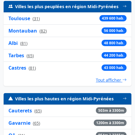
Villes les plus peuplées en région Midi-Pyrénées
Toulouse
(
31
)
439 600 hab.
Montauban
(
82
)
56 000 hab.
Albi
(
81
)
48 800 hab.
Tarbes
(
65
)
44 200 hab.
Castres
(
81
)
43 000 hab.
Tout afficher
Villes les plus hautes en région Midi-Pyrénées
Cauterets
(
65
)
503m à 3300m
Gavarnie
(
65
)
1200m à 3300m