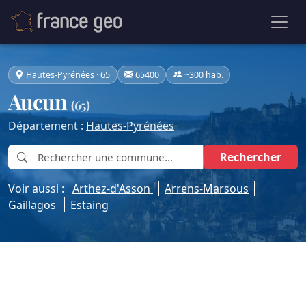
Hautes-Pyrénées · 65
65400
~300 hab.
Aucun
(65)
Département :
Hautes-Pyrénées
Rechercher
Voir aussi :
Arthez-d'Asson
Arrens-Marsous
Gaillagos
Estaing