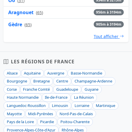
Oô
(
31
)
954m à 3215m
Aragnouet
(
65
)
956m à 3194m
Gèdre
(
65
)
905m à 3194m
Tout afficher
LES RÉGIONS DE FRANCE
Alsace
Aquitaine
Auvergne
Basse-Normandie
Bourgogne
Bretagne
Centre
Champagne-Ardenne
Corse
Franche Comté
Guadeloupe
Guyane
Haute Normandie
Ile-de-France
La Réunion
Languedoc-Roussillon
Limousin
Lorraine
Martinique
Mayotte
Midi-Pyrénées
Nord-Pas-de-Calais
Pays de la Loire
Picardie
Poitou-Charente
Provence-Alpes-Côte-d'Azur
Rhône-Alpes