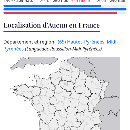
1999 ·
205 hab.
2010 ·
260 hab.
-0.51%/an
2025 ·
240 hab.
Localisation d'Aucun en France
Département et région :
(65) Hautes-Pyrénées
,
Midi-
Pyrénées
(Languedoc-Roussillon-Midi-Pyrénées)