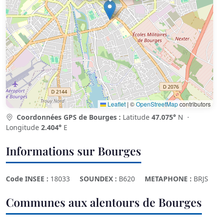
Leaflet
|
©
OpenStreetMap
contributors
Coordonnées GPS de Bourges :
Latitude
47.075°
N ·
Longitude
2.404°
E
Informations sur Bourges
Code INSEE :
18033
SOUNDEX :
B620
METAPHONE :
BRJS
Communes aux alentours de Bourges