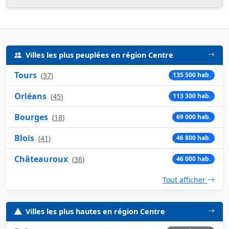
Villes les plus peuplées en région Centre
Tours
(
37
)
135 500 hab.
Orléans
(
45
)
113 300 hab.
Bourges
(
18
)
69 000 hab.
Blois
(
41
)
46 800 hab.
Châteauroux
(
36
)
46 000 hab.
Tout afficher
Villes les plus hautes en région Centre