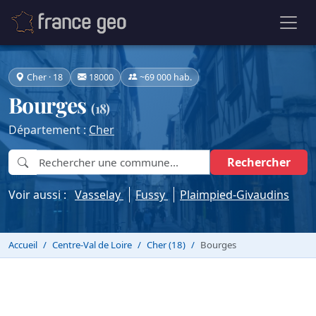
Cher · 18
18000
~69 000 hab.
Bourges
(18)
Département :
Cher
Rechercher
Voir aussi :
Vasselay
Fussy
Plaimpied-Givaudins
Accueil
Centre-Val de Loire
Cher (18)
Bourges