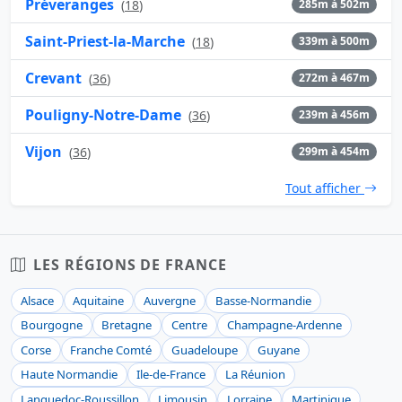
Préveranges
(
18
)
285m à 502m
Saint-Priest-la-Marche
(
18
)
339m à 500m
Crevant
(
36
)
272m à 467m
Pouligny-Notre-Dame
(
36
)
239m à 456m
Vijon
(
36
)
299m à 454m
Tout afficher
LES RÉGIONS DE FRANCE
Alsace
Aquitaine
Auvergne
Basse-Normandie
Bourgogne
Bretagne
Centre
Champagne-Ardenne
Corse
Franche Comté
Guadeloupe
Guyane
Haute Normandie
Ile-de-France
La Réunion
Languedoc-Roussillon
Limousin
Lorraine
Martinique