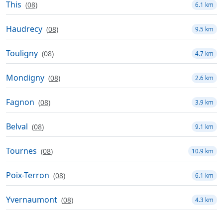
This
(
08
)
6.1 km
Haudrecy
(
08
)
9.5 km
Touligny
(
08
)
4.7 km
Mondigny
(
08
)
2.6 km
Fagnon
(
08
)
3.9 km
Belval
(
08
)
9.1 km
Tournes
(
08
)
10.9 km
Poix-Terron
(
08
)
6.1 km
Yvernaumont
(
08
)
4.3 km