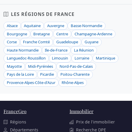
LES RÉGIONS DE FRANCE
Alsace
Aquitaine
Auvergne
Basse-Normandie
Bourgogne
Bretagne
Centre
Champagne-Ardenne
Corse
Franche Comté
Guadeloupe
Guyane
Haute Normandie
Ile-de-France
La Réunion
Languedoc-Roussillon
Limousin
Lorraine
Martinique
Mayotte
Midi-Pyrénées
Nord-Pas-de-Calais
Pays de la Loire
Picardie
Poitou-Charente
Provence-Alpes-Côte-d'Azur
Rhône-Alpes
FranceGeo
Immobilier
Régions
Prix de l'immobilier
Départements
Recherche DPE