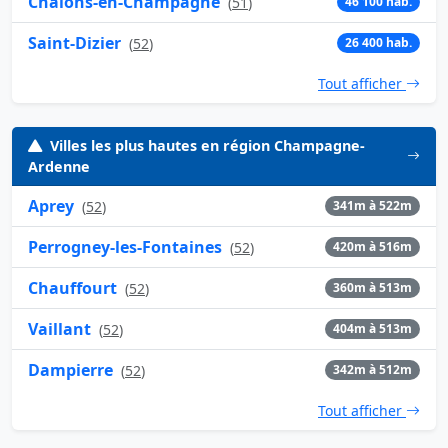
Châlons-en-Champagne
(
51
)
46 100 hab.
Saint-Dizier
(
52
)
26 400 hab.
Tout afficher
Villes les plus hautes en région Champagne-
Ardenne
Aprey
(
52
)
341m à 522m
Perrogney-les-Fontaines
(
52
)
420m à 516m
Chauffourt
(
52
)
360m à 513m
Vaillant
(
52
)
404m à 513m
Dampierre
(
52
)
342m à 512m
Tout afficher