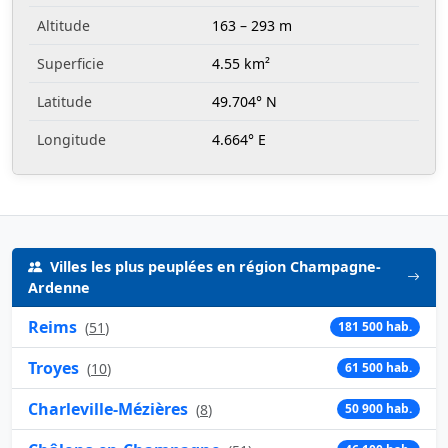
Altitude
163 – 293 m
Superficie
4.55 km²
Latitude
49.704° N
Longitude
4.664° E
Villes les plus peuplées en région Champagne-
Ardenne
Reims
(
51
)
181 500 hab.
Troyes
(
10
)
61 500 hab.
Charleville-Mézières
(
8
)
50 900 hab.