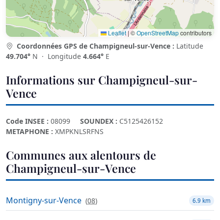
Leaflet
|
©
OpenStreetMap
contributors
Coordonnées GPS de Champigneul-sur-Vence :
Latitude
49.704°
N · Longitude
4.664°
E
Informations sur Champigneul-sur-
Vence
Code INSEE :
08099
SOUNDEX :
C5125426152
METAPHONE :
XMPKNLSRFNS
Communes aux alentours de
Champigneul-sur-Vence
Montigny-sur-Vence
(
08
)
6.9 km