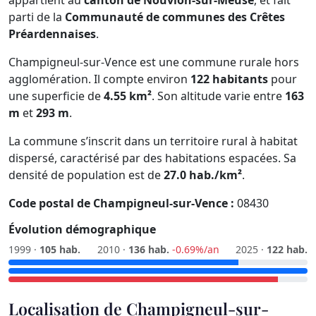
appartient au
canton de Nouvion-sur-Meuse
, et fait
parti de la
Communauté de communes des Crêtes
Préardennaises
.
Champigneul-sur-Vence est une commune rurale hors
agglomération. Il compte environ
122 habitants
pour
une superficie de
4.55 km²
. Son altitude varie entre
163
m
et
293 m
.
La commune s’inscrit dans un territoire rural à habitat
dispersé, caractérisé par des habitations espacées. Sa
densité de population est de
27.0 hab./km²
.
Code postal de Champigneul-sur-Vence :
08430
Évolution démographique
1999 ·
105 hab.
2010 ·
136 hab.
-0.69%/an
2025 ·
122 hab.
Localisation de Champigneul-sur-