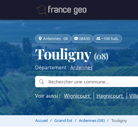
Ardennes · 08
08430
~100 hab.
Touligny
(08)
Département :
Ardennes
Voir aussi :
Wignicourt
Hagnicourt
Vil
Accueil
Grand Est
Ardennes (08)
Touligny