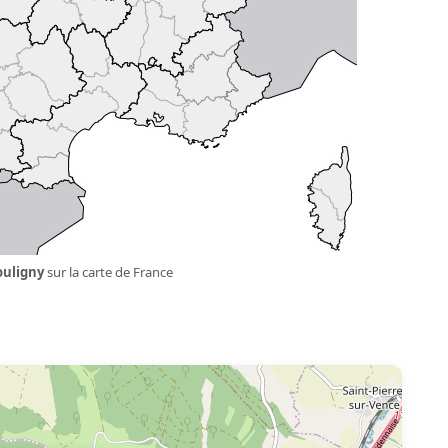
ouligny
sur la carte de France