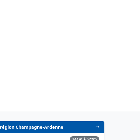
en région Champagne-Ardenne
341m à 522m