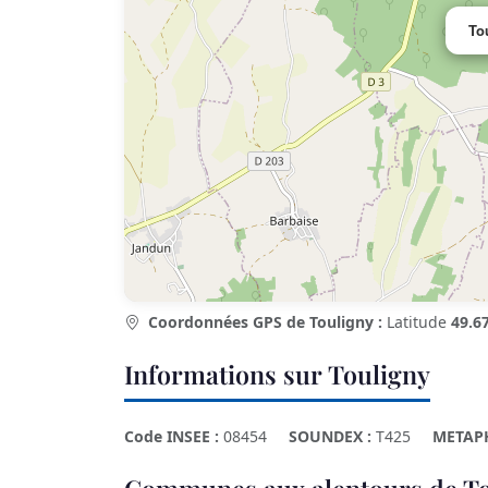
To
Coordonnées GPS de Touligny :
Latitude
49.6
Informations sur Touligny
Code INSEE :
08454
SOUNDEX :
T425
METAP