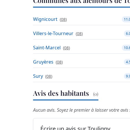
Communes aux alentours de To
Wignicourt
(
08
)
11.
Villers-le-Tourneur
(
08
)
6.
Saint-Marcel
(
08
)
10.
Gruyères
(
08
)
4.
Sury
(
08
)
9.
Avis des habitants
(0)
Aucun avis. Soyez le premier à laisser votre avis 
Écrire un avis sur Touligny