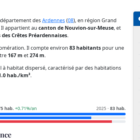
e département des
Ardennes
(
08
), en région Grand
. Il appartient au
canton de Nouvion-sur-Meuse
, et
es Crêtes Préardennaises
.
omération. Il compte environ
83 habitants
pour une
ntre
167 m
et
274 m
.
l à habitat dispersé, caractérisé par des habitations
1.0 hab./km²
.
75 hab.
+0.71%/an
2025 ·
83 hab.
ance