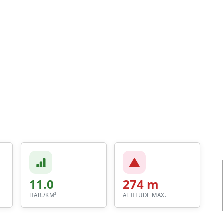
11.0
274 m
HAB./KM²
ALTITUDE MAX.