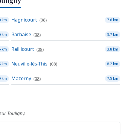
uligny
Hagnicourt
(
08
)
0 km
7.6 km
Barbaise
(
08
)
0 km
3.7 km
Raillicourt
(
08
)
6 km
3.8 km
Neuville-lès-This
(
08
)
5 km
8.2 km
Mazerny
(
08
)
9 km
7.5 km
sur Touligny.