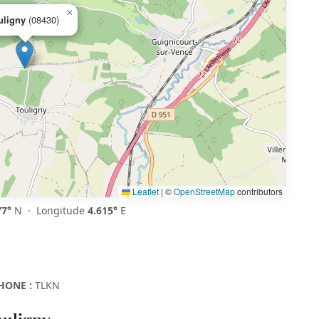
×
uligny
(08430)
Leaflet
|
©
OpenStreetMap
contributors
77°
N · Longitude
4.615°
E
HONE :
TLKN