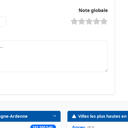
Note globale
pagne-Ardenne
Villes les plus hautes 
Aprey
181 500 hab.
(
52
)