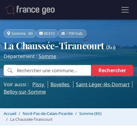
Somme · 80
80310
~700 hab.
La Chaussée-Tirancourt
(80)
Département :
Somme
Rechercher
Voir aussi :
Pissy
Bovelles
Saint-Léger-lès-Domart
Belloy-sur-Somme
Accueil
Nord-Pas-de-Calais-Picardie
Somme (80)
La Chaussée-Tirancourt