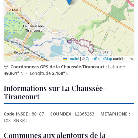
Leaflet
|
©
OpenStreetMap
contributors
Coordonnées GPS de la Chaussée-Tirancourt :
Latitude
49.961°
N · Longitude
2.168°
E
Informations sur La Chaussée-
Tirancourt
Code INSEE :
80187
SOUNDEX :
L2365263
METAPHONE :
LXSTRNKRT
Communes aux alentours de la