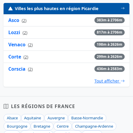
Villes les plus hautes en région Picardie
Asco
(
2
)
383m à 2706m
Lozzi
(
2
)
817m à 2706m
Venaco
(
2
)
198m à 2626m
Corte
(
2
)
299m à 2626m
Corscia
(
2
)
436m à 2583m
Tout afficher
LES RÉGIONS DE FRANCE
Alsace
Aquitaine
Auvergne
Basse-Normandie
Bourgogne
Bretagne
Centre
Champagne-Ardenne