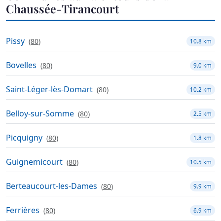
Chaussée-Tirancourt
Pissy
(
80
)
10.8 km
Bovelles
(
80
)
9.0 km
Saint-Léger-lès-Domart
(
80
)
10.2 km
Belloy-sur-Somme
(
80
)
2.5 km
Picquigny
(
80
)
1.8 km
Guignemicourt
(
80
)
10.5 km
Berteaucourt-les-Dames
(
80
)
9.9 km
Ferrières
(
80
)
6.9 km