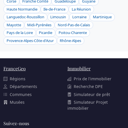
Corse
Franche Comté
Guadeloupe
Guyane
Haute Normandie
Ile-de-France
La Réunion
Languedoc-Roussillon
Limousin
Lorraine
Martinique
Mayotte
Midi-Pyrénées
Nord-Pas-de-Calais
Pays de la Loire
Picardie
Poitou-Charente
Provence-Alpes-Côte-d'Azur
Rhône-Alpes
FranceGeo
Immobilier
Régions
Prix de l'immobilier
Départements
Recherche DPE
Communes
Simulateur de prêt
Musées
Simulateur Projet
immobilier
Suivez-nous