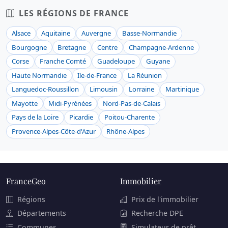
LES RÉGIONS DE FRANCE
Alsace
Aquitaine
Auvergne
Basse-Normandie
Bourgogne
Bretagne
Centre
Champagne-Ardenne
Corse
Franche Comté
Guadeloupe
Guyane
Haute Normandie
Ile-de-France
La Réunion
Languedoc-Roussillon
Limousin
Lorraine
Martinique
Mayotte
Midi-Pyrénées
Nord-Pas-de-Calais
Pays de la Loire
Picardie
Poitou-Charente
Provence-Alpes-Côte-d'Azur
Rhône-Alpes
FranceGeo
Immobilier
Régions
Prix de l'immobilier
Départements
Recherche DPE
Communes
Simulateur de prêt