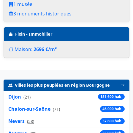
1 musée
3 monuments historiques
Fixin - Immobilier
Maison:
2696 €/m²
Villes les plus peuplées en région Bourgogne
Dijon
(
21
)
151 600 hab.
Chalon-sur-Saône
(
71
)
46 000 hab.
Nevers
(
58
)
37 600 hab.