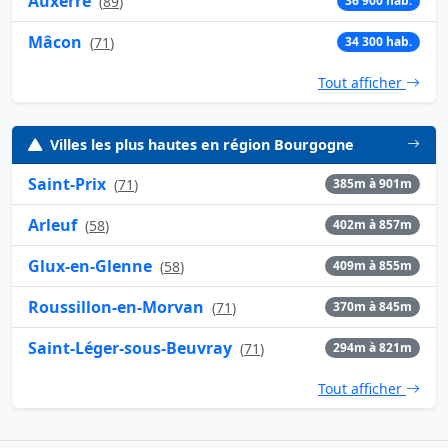
Auxerre
(
89
)
36 900 hab.
Mâcon
(
71
)
34 300 hab.
Tout afficher
Villes les plus hautes en région Bourgogne
Saint-Prix
(
71
)
385m à 901m
Arleuf
(
58
)
402m à 857m
Glux-en-Glenne
(
58
)
409m à 855m
Roussillon-en-Morvan
(
71
)
370m à 845m
Saint-Léger-sous-Beuvray
(
71
)
294m à 821m
Tout afficher