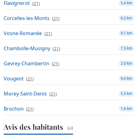
Flavignerot
(
21
)
5.4 km
Corcelles-les-Monts
(
21
)
6.3 km
Vosne-Romanée
(
21
)
9.1 km
Chambolle-Musigny
(
21
)
7.3 km
Gevrey-Chambertin
(
21
)
2.0 km
Vougeot
(
21
)
9.0 km
Morey-Saint-Denis
(
21
)
5.3 km
Brochon
(
21
)
1.6 km
Avis des habitants
(0)