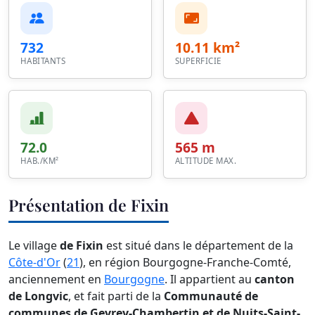
732
10.11 km²
HABITANTS
SUPERFICIE
72.0
565 m
HAB./KM²
ALTITUDE MAX.
Présentation de Fixin
Le village
de Fixin
est situé dans le département de la
Côte-d'Or
(
21
), en région Bourgogne-Franche-Comté,
anciennement en
Bourgogne
. Il appartient au
canton
de Longvic
, et fait parti de la
Communauté de
communes de Gevrey-Chambertin et de Nuits-Saint-