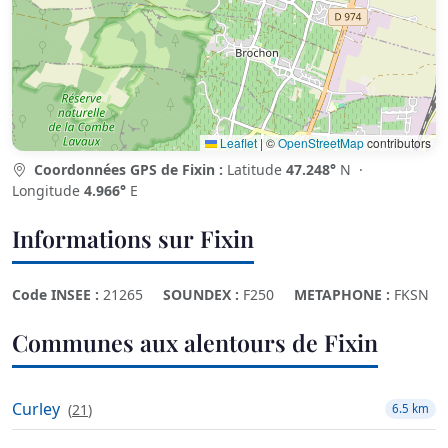
Leaflet
|
©
OpenStreetMap
contributors
Coordonnées GPS de Fixin :
Latitude
47.248°
N ·
Longitude
4.966°
E
Informations sur Fixin
Code INSEE :
21265
SOUNDEX :
F250
METAPHONE :
FKSN
Communes aux alentours de Fixin
Curley
(
21
)
6.5 km