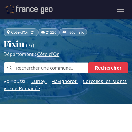
Côte-d'Or · 21
21220
~800 hab.
Fixin
(21)
Département :
Côte-d'Or
Rechercher
Voir aussi :
Curley
Flavignerot
Corcelles-les-Monts
Vosne-Romanée