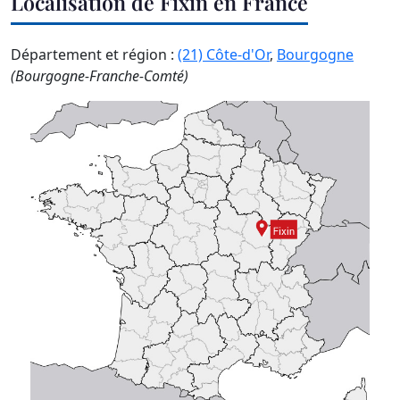
Localisation de Fixin en France
Département et région :
(21) Côte-d'Or
,
Bourgogne
(Bourgogne-Franche-Comté)