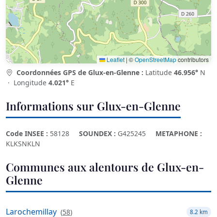
Leaflet
|
©
OpenStreetMap
contributors
Coordonnées GPS de Glux-en-Glenne :
Latitude
46.956°
N
· Longitude
4.021°
E
Informations sur Glux-en-Glenne
Code INSEE :
58128
SOUNDEX :
G425245
METAPHONE :
KLKSNKLN
Communes aux alentours de Glux-en-
Glenne
Larochemillay
(
58
)
8.2 km