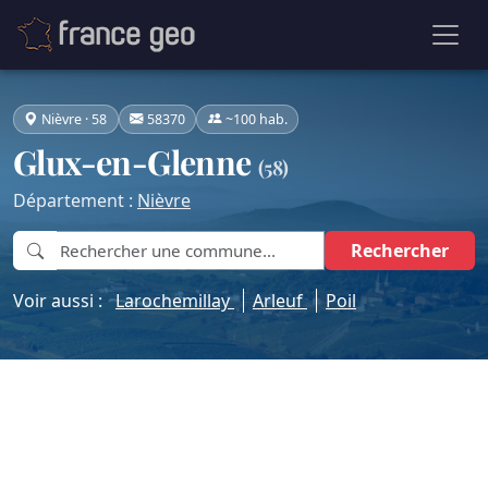
Nièvre · 58
58370
~100 hab.
Glux-en-Glenne
(58)
Département :
Nièvre
Rechercher
Voir aussi :
Larochemillay
Arleuf
Poil