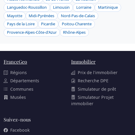
Languedoc-Roussillon
Limousin
Lorraine
Martinique
Mayotte
Midi-Pyrénées
Nord-Pas-de-Calais
Pays de la Loire
Picardie
Poitou-Charente
Provence-Alpes-Côte-d'Azur
Rhône-Alpes
FranceGeo
Immobilier
Régions
Prix de l'immobilier
Départements
Recherche DPE
Communes
Simulateur de prêt
Musées
Simulateur Projet
immobilier
Suivez-nous
Facebook