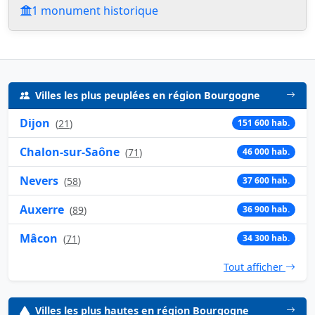
1 monument historique
Villes les plus peuplées en région Bourgogne
Dijon
(
21
)
151 600 hab.
Chalon-sur-Saône
(
71
)
46 000 hab.
Nevers
(
58
)
37 600 hab.
Auxerre
(
89
)
36 900 hab.
Mâcon
(
71
)
34 300 hab.
Tout afficher
Villes les plus hautes en région Bourgogne