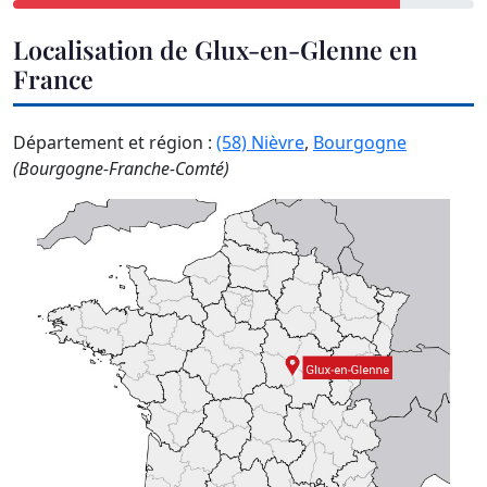
Localisation de Glux-en-Glenne en
France
Département et région :
(58) Nièvre
,
Bourgogne
(Bourgogne-Franche-Comté)