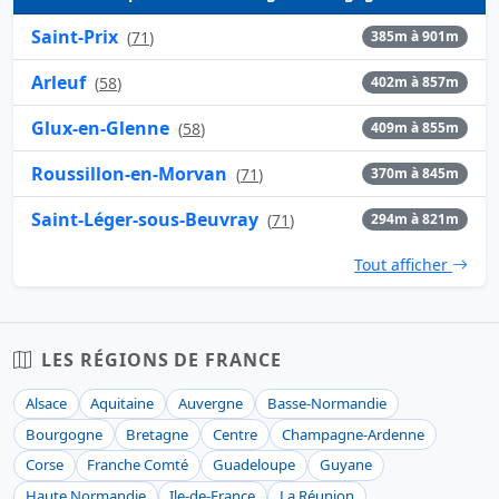
Saint-Prix
(
71
)
385m à 901m
Arleuf
(
58
)
402m à 857m
Glux-en-Glenne
(
58
)
409m à 855m
Roussillon-en-Morvan
(
71
)
370m à 845m
Saint-Léger-sous-Beuvray
(
71
)
294m à 821m
Tout afficher
LES RÉGIONS DE FRANCE
Alsace
Aquitaine
Auvergne
Basse-Normandie
Bourgogne
Bretagne
Centre
Champagne-Ardenne
Corse
Franche Comté
Guadeloupe
Guyane
Haute Normandie
Ile-de-France
La Réunion