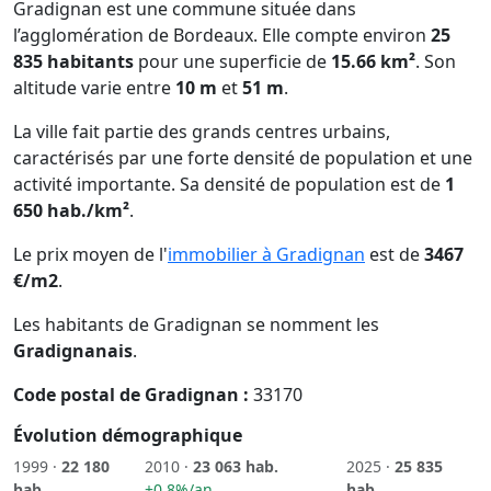
Gradignan est une commune située dans
l’agglomération de Bordeaux. Elle compte environ
25
835 habitants
pour une superficie de
15.66 km²
. Son
altitude varie entre
10 m
et
51 m
.
La ville fait partie des grands centres urbains,
caractérisés par une forte densité de population et une
activité importante. Sa densité de population est de
1
650 hab./km²
.
Le prix moyen de l'
immobilier à Gradignan
est de
3467
€/m2
.
Les habitants de Gradignan se nomment les
Gradignanais
.
Code postal de Gradignan :
33170
Évolution démographique
1999 ·
22 180
2010 ·
23 063 hab.
2025 ·
25 835
hab.
+0.8%/an
hab.