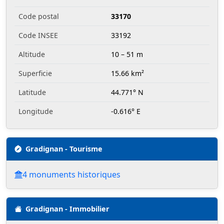
Code postal
33170
Code INSEE
33192
Altitude
10 – 51 m
Superficie
15.66 km²
Latitude
44.771° N
Longitude
-0.616° E
Gradignan - Tourisme
4 monuments historiques
Gradignan - Immobilier