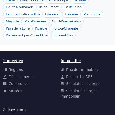
Haute Normandie
Ile-de-France
La Réunion
Languedoc-Roussillon
Limousin
Lorraine
Martinique
Mayotte
Midi-Pyrénées
Nord-Pas-de-Calais
Pays de la Loire
Picardie
Poitou-Charente
Provence-Alpes-Côte-d'Azur
Rhône-Alpes
FranceGeo
Immobilier
Régions
Prix de l'immobilier
Départements
Recherche DPE
Communes
Simulateur de prêt
Musées
Simulateur Projet
immobilier
Suivez-nous