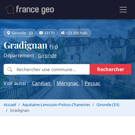
Gironde · 33
33170
~23 300 hab.
Gradignan
(33)
Département :
Gironde
Rechercher
Voir aussi :
Canéjan
Mérignac
Pessac
Accueil
Aquitaine-Limousin-Poitou-Charentes
Gironde (33)
Gradignan