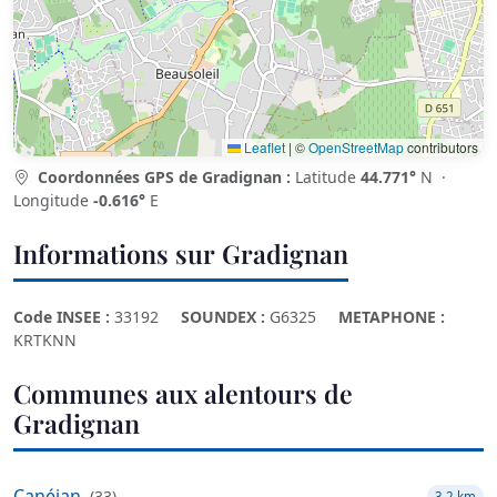
Leaflet
|
©
OpenStreetMap
contributors
Coordonnées GPS de Gradignan :
Latitude
44.771°
N ·
Longitude
-0.616°
E
Informations sur Gradignan
Code INSEE :
33192
SOUNDEX :
G6325
METAPHONE :
KRTKNN
Communes aux alentours de
Gradignan
Canéjan
(
33
)
3.2 km