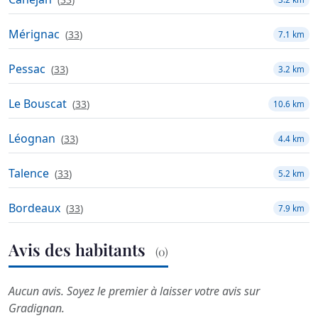
Mérignac
(
33
)
7.1 km
Pessac
(
33
)
3.2 km
Le Bouscat
(
33
)
10.6 km
Léognan
(
33
)
4.4 km
Talence
(
33
)
5.2 km
Bordeaux
(
33
)
7.9 km
Avis des habitants
(0)
Aucun avis. Soyez le premier à laisser votre avis sur
Gradignan.