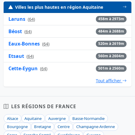
Villes les plus hautes en région Aquitaine
Laruns
(
64
)
458m à 2973m
Béost
(
64
)
484m à 2688m
Eaux-Bonnes
(
64
)
520m à 2619m
Etsaut
(
64
)
560m à 2604m
Cette-Eygun
(
64
)
501m à 2560m
Tout afficher
LES RÉGIONS DE FRANCE
Alsace
Aquitaine
Auvergne
Basse-Normandie
Bourgogne
Bretagne
Centre
Champagne-Ardenne
Corse
Franche Comté
Guadeloupe
Guyane