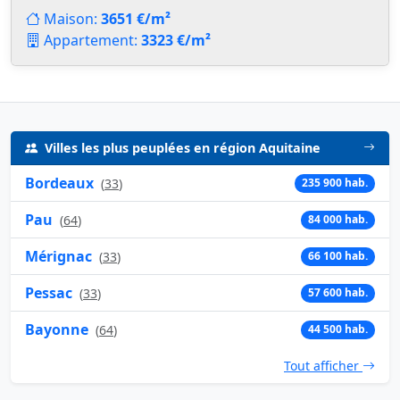
Maison:
3651 €/m²
Appartement:
3323 €/m²
Villes les plus peuplées en région Aquitaine
Bordeaux
(
33
)
235 900 hab.
Pau
(
64
)
84 000 hab.
Mérignac
(
33
)
66 100 hab.
Pessac
(
33
)
57 600 hab.
Bayonne
(
64
)
44 500 hab.
Tout afficher