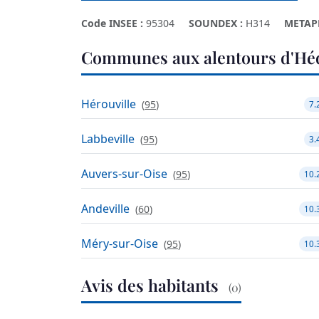
Code INSEE :
95304
SOUNDEX :
H314
METAP
Communes aux alentours d'Héd
Hérouville
(
95
)
7.
Labbeville
(
95
)
3.
Auvers-sur-Oise
(
95
)
10.
Andeville
(
60
)
10.
Méry-sur-Oise
(
95
)
10.
Avis des habitants
(0)