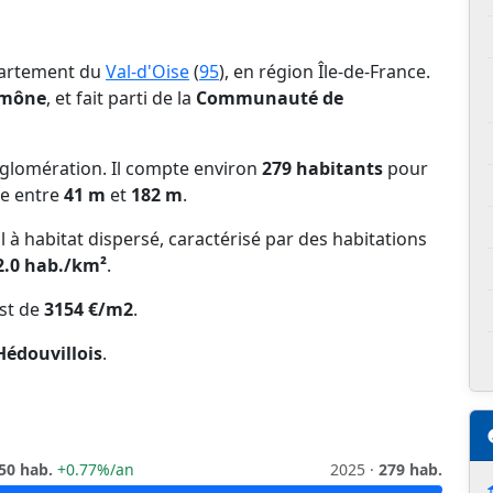
partement du
Val-d'Oise
(
95
), en région Île-de-France.
umône
, et fait parti de la
Communauté de
glomération. Il compte environ
279 habitants
pour
ie entre
41 m
et
182 m
.
l à habitat dispersé, caractérisé par des habitations
2.0 hab./km²
.
st de
3154 €/m2
.
Hédouvillois
.
50 hab.
+0.77%/an
2025 ·
279 hab.