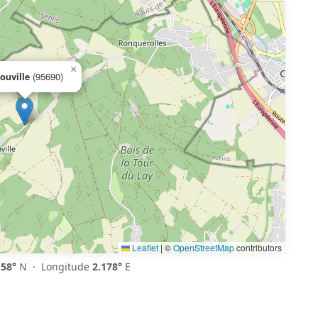
×
ouville
(95690)
Leaflet
|
©
OpenStreetMap
contributors
158°
N · Longitude
2.178°
E