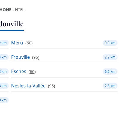
HONE :
HTFL
ouville
Méru
(
60
)
2 km
9.0 km
Frouville
(
95
)
4 km
2.2 km
Esches
(
60
)
2 km
6.6 km
Nesles-la-Vallée
(
95
)
3 km
2.8 km
3 km