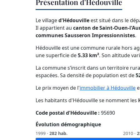
Présentation d'Hédouville
Le village
d'Hédouville
est situé dans le dé
Il appartient au
canton de Saint-Ouen-l'A
communes Sausseron Impressionnistes
.
Hédouville est une commune rurale hors ag
une superficie de
5.33 km²
. Son altitude var
La commune s’inscrit dans un territoire rura
espacées. Sa densité de population est de
5
Le prix moyen de l'
immobilier à Hédouville
e
Les habitants d'Hédouville se nomment les
Code postal d'Hédouville :
95690
Évolution démographique
1999 ·
282 hab.
2010 ·
2