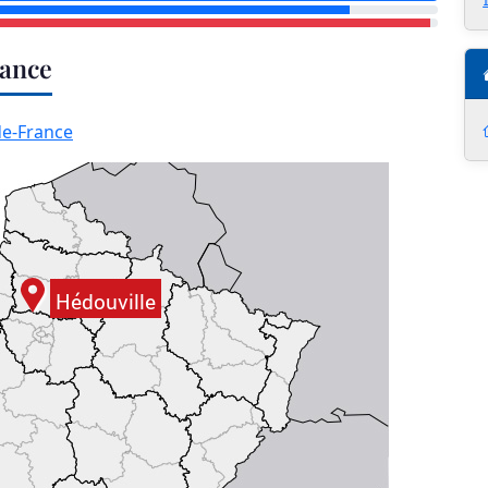
rance
de-France