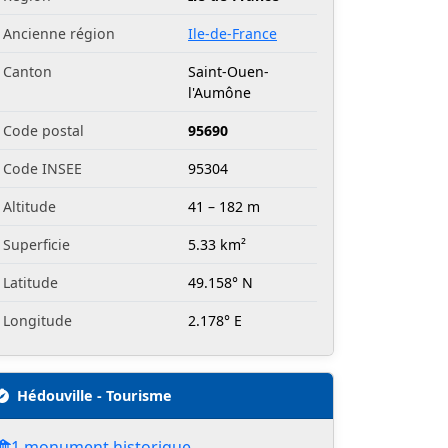
Ancienne région
Ile-de-France
Canton
Saint-Ouen-
l'Aumône
Code postal
95690
Code INSEE
95304
Altitude
41 – 182 m
Superficie
5.33 km²
Latitude
49.158° N
Longitude
2.178° E
Hédouville - Tourisme
1 monument historique