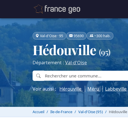
Val-d'Oise · 95
95690
~300 hab.
Hédouville
(95)
Département :
Val-d'Oise
Voir aussi :
Hérouville
Méru
Labbeville
Accueil
Ile-de-France
Val-d'Oise (95)
Hédouville