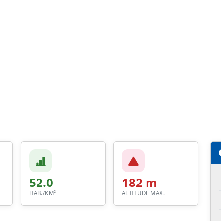
52.0
182 m
HAB./KM²
ALTITUDE MAX.