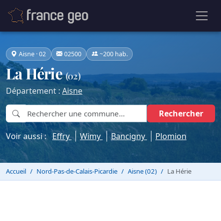
Aisne · 02
02500
~200 hab.
La Hérie
(02)
Département :
Aisne
Rechercher
Voir aussi :
Effry
Wimy
Bancigny
Plomion
Accueil
Nord-Pas-de-Calais-Picardie
Aisne (02)
La Hérie