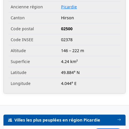
Ancienne région
Picardie
Canton
Hirson
Code postal
02500
Code INSEE
02378
Altitude
146 – 222 m
Superficie
4.24 km²
Latitude
49.884° N
Longitude
4.044° E
Villes les plus peuplées en région Picardie