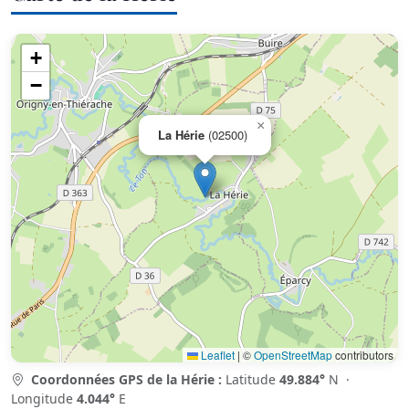
+
−
×
La Hérie
(02500)
Leaflet
|
©
OpenStreetMap
contributors
Coordonnées GPS de la Hérie :
Latitude
49.884°
N ·
Longitude
4.044°
E