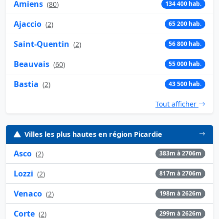
Amiens
(
80
)
134 400 hab.
Ajaccio
(
2
)
65 200 hab.
Saint-Quentin
(
2
)
56 800 hab.
Beauvais
(
60
)
55 000 hab.
Bastia
(
2
)
43 500 hab.
Tout afficher
Villes les plus hautes en région Picardie
Asco
(
2
)
383m à 2706m
Lozzi
(
2
)
817m à 2706m
Venaco
(
2
)
198m à 2626m
Corte
(
2
)
299m à 2626m