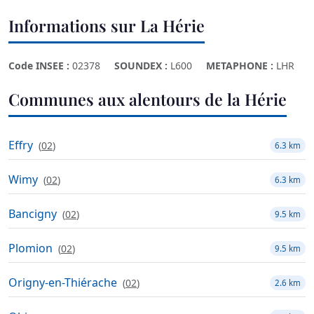
Informations sur La Hérie
Code INSEE :
02378
SOUNDEX :
L600
METAPHONE :
LHR
Communes aux alentours de la Hérie
Effry
(
02
)
6.3 km
Wimy
(
02
)
6.3 km
Bancigny
(
02
)
9.5 km
Plomion
(
02
)
9.5 km
Origny-en-Thiérache
(
02
)
2.6 km