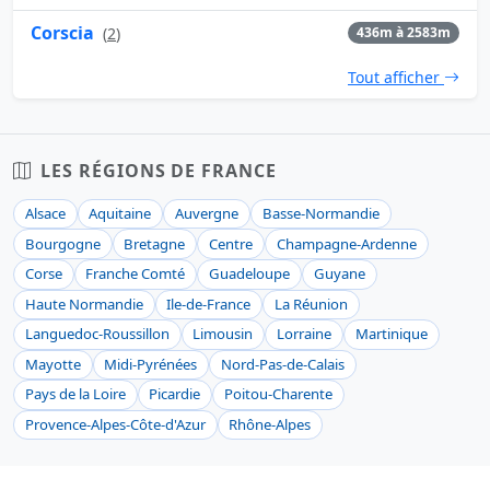
Corscia
(
2
)
436m à 2583m
Tout afficher
LES RÉGIONS DE FRANCE
Alsace
Aquitaine
Auvergne
Basse-Normandie
Bourgogne
Bretagne
Centre
Champagne-Ardenne
Corse
Franche Comté
Guadeloupe
Guyane
Haute Normandie
Ile-de-France
La Réunion
Languedoc-Roussillon
Limousin
Lorraine
Martinique
Mayotte
Midi-Pyrénées
Nord-Pas-de-Calais
Pays de la Loire
Picardie
Poitou-Charente
Provence-Alpes-Côte-d'Azur
Rhône-Alpes