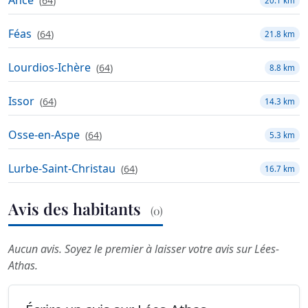
Ance
(
64
)
20.1 km
Féas
(
64
)
21.8 km
Lourdios-Ichère
(
64
)
8.8 km
Issor
(
64
)
14.3 km
Osse-en-Aspe
(
64
)
5.3 km
Lurbe-Saint-Christau
(
64
)
16.7 km
Avis des habitants
(0)
Aucun avis. Soyez le premier à laisser votre avis sur Lées-
Athas.