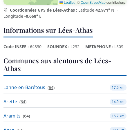
Leaflet
|
©
OpenStreetMap
contributors
Coordonnées GPS de Lées-Athas :
Latitude
42.971°
N ·
Longitude
-0.668°
E
Informations sur Lées-Athas
Code INSEE :
64330
SOUNDEX :
L232
METAPHONE :
LS0S
Communes aux alentours de Lées-
Athas
Lanne-en-Barétous
(
64
)
17.5 km
Arette
(
64
)
14.9 km
Aramits
(
64
)
16.7 km