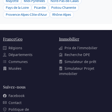
Mayotte
Midi-Pyrénées
Nord-Pas-de-Calais
Pays de la Loire
Picardie
Poitou-Charente
Provence-Alpes-Côte-d'Azur
Rhône-Alpes
FranceGeo
Immobilier
Régions
Prix de l'immobilier
Départements
Recherche DPE
Communes
Simulateur de prêt
Musées
Simulateur Projet
immobilier
Suivez-nous
Facebook
Contact
Politique de