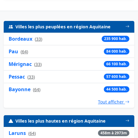
Villes les plus peuplées en région Aquitaine
Bordeaux
(
33
)
235 900 hab.
Pau
(
64
)
84 000 hab.
Mérignac
(
33
)
66 100 hab.
Pessac
(
33
)
57 600 hab.
Bayonne
(
64
)
44 500 hab.
Tout afficher
Villes les plus hautes en région Aquitaine
Laruns
(
64
)
458m à 2973m