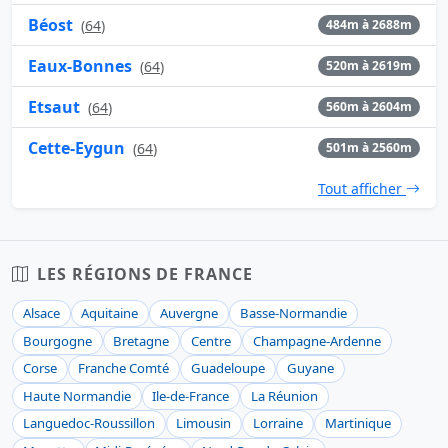
Béost
(
64
)
484m à 2688m
Eaux-Bonnes
(
64
)
520m à 2619m
Etsaut
(
64
)
560m à 2604m
Cette-Eygun
(
64
)
501m à 2560m
Tout afficher
LES RÉGIONS DE FRANCE
Alsace
Aquitaine
Auvergne
Basse-Normandie
Bourgogne
Bretagne
Centre
Champagne-Ardenne
Corse
Franche Comté
Guadeloupe
Guyane
Haute Normandie
Ile-de-France
La Réunion
Languedoc-Roussillon
Limousin
Lorraine
Martinique