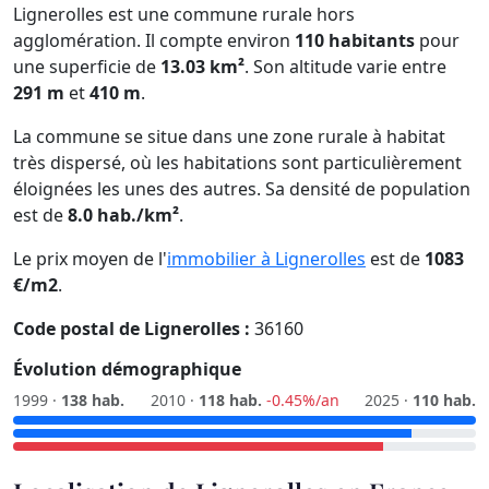
Lignerolles est une commune rurale hors
agglomération. Il compte environ
110 habitants
pour
une superficie de
13.03 km²
. Son altitude varie entre
291 m
et
410 m
.
La commune se situe dans une zone rurale à habitat
très dispersé, où les habitations sont particulièrement
éloignées les unes des autres. Sa densité de population
est de
8.0 hab./km²
.
Le prix moyen de l'
immobilier à Lignerolles
est de
1083
€/m2
.
Code postal de Lignerolles :
36160
Évolution démographique
1999 ·
138 hab.
2010 ·
118 hab.
-0.45%/an
2025 ·
110 hab.