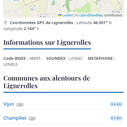
Leaflet
|
©
OpenStreetMap
contributors
Coordonnées GPS de Lignerolles :
Latitude
46.501°
N ·
Longitude
2.164°
E
Informations sur Lignerolles
Code INSEE :
36095
SOUNDEX :
L25642
METAPHONE :
LKNRLS
Communes aux alentours de
Lignerolles
Vijon
(
36
)
8.4 km
Champillet
(
36
)
6.5 km