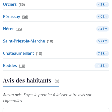
Urciers
(
36
)
4.3 km
Pérassay
(
36
)
4.0 km
Néret
(
36
)
7.4 km
Saint-Priest-la-Marche
(
18
)
5.7 km
Châteaumeillant
(
18
)
7.8 km
Beddes
(
18
)
11.3 km
Avis des habitants
(0)
Aucun avis. Soyez le premier à laisser votre avis sur
Lignerolles.