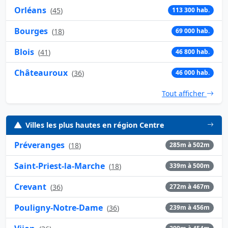
Orléans
(
45
)
113 300 hab.
Bourges
(
18
)
69 000 hab.
Blois
(
41
)
46 800 hab.
Châteauroux
(
36
)
46 000 hab.
Tout afficher
Villes les plus hautes en région Centre
Préveranges
(
18
)
285m à 502m
Saint-Priest-la-Marche
(
18
)
339m à 500m
Crevant
(
36
)
272m à 467m
Pouligny-Notre-Dame
(
36
)
239m à 456m