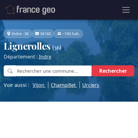
Indre · 36
36160
~100 hab.
Lignerolles
(36)
Département :
Indre
Rechercher
Voir aussi :
Vijon
Champillet
Urciers