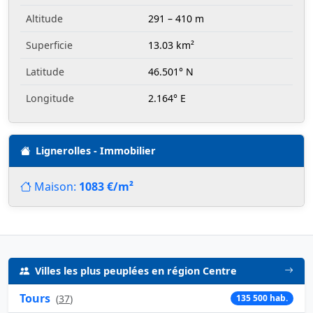
Altitude
291 – 410 m
Superficie
13.03 km²
Latitude
46.501° N
Longitude
2.164° E
Lignerolles - Immobilier
Maison:
1083 €/m²
Villes les plus peuplées en région Centre
Tours
(
37
)
135 500 hab.