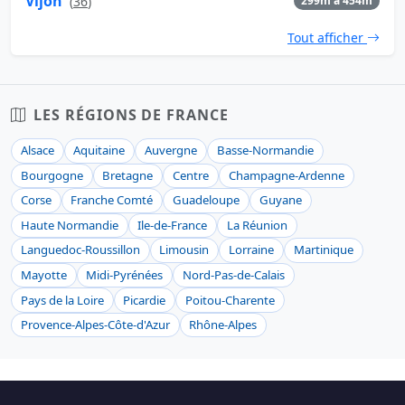
Vijon
(
36
)
299m à 454m
Tout afficher
LES RÉGIONS DE FRANCE
Alsace
Aquitaine
Auvergne
Basse-Normandie
Bourgogne
Bretagne
Centre
Champagne-Ardenne
Corse
Franche Comté
Guadeloupe
Guyane
Haute Normandie
Ile-de-France
La Réunion
Languedoc-Roussillon
Limousin
Lorraine
Martinique
Mayotte
Midi-Pyrénées
Nord-Pas-de-Calais
Pays de la Loire
Picardie
Poitou-Charente
Provence-Alpes-Côte-d'Azur
Rhône-Alpes