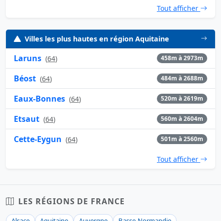
Tout afficher
Villes les plus hautes en région Aquitaine
Laruns
(
64
)
458m à 2973m
Béost
(
64
)
484m à 2688m
Eaux-Bonnes
(
64
)
520m à 2619m
Etsaut
(
64
)
560m à 2604m
Cette-Eygun
(
64
)
501m à 2560m
Tout afficher
LES RÉGIONS DE FRANCE
Alsace
Aquitaine
Auvergne
Basse-Normandie