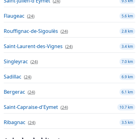
Saint-Julien-d'Eymet
(
24
)
9.5 km
Flaugeac
(
24
)
5.6 km
Rouffignac-de-Sigoulès
(
24
)
2.8 km
Saint-Laurent-des-Vignes
(
24
)
3.4 km
Singleyrac
(
24
)
7.0 km
Sadillac
(
24
)
6.9 km
Bergerac
(
24
)
6.1 km
Saint-Capraise-d'Eymet
(
24
)
10.7 km
Ribagnac
(
24
)
3.5 km