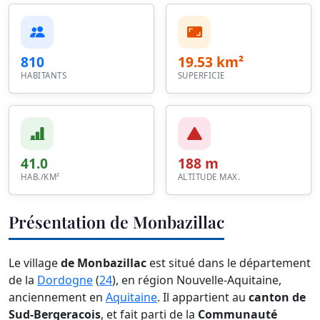
810
19.53 km²
HABITANTS
SUPERFICIE
41.0
188 m
HAB./KM²
ALTITUDE MAX.
Présentation de Monbazillac
Le village
de Monbazillac
est situé dans le département
de la
Dordogne
(
24
), en région Nouvelle-Aquitaine,
anciennement en
Aquitaine
. Il appartient au
canton de
Sud-Bergeracois
, et fait parti de la
Communauté