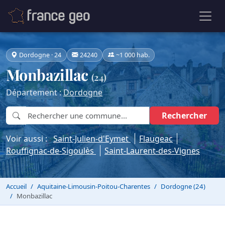
Dordogne · 24
24240
~1 000 hab.
Monbazillac
(24)
Département :
Dordogne
Rechercher
Voir aussi :
Saint-Julien-d'Eymet
Flaugeac
Rouffignac-de-Sigoulès
Saint-Laurent-des-Vignes
Accueil
Aquitaine-Limousin-Poitou-Charentes
Dordogne (24)
Monbazillac