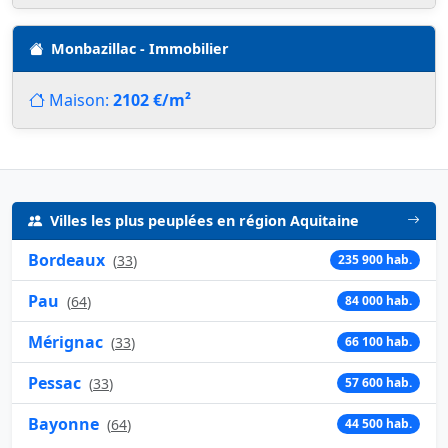
Monbazillac - Immobilier
Maison:
2102 €/m²
Villes les plus peuplées en région Aquitaine
Bordeaux
(
33
)
235 900 hab.
Pau
(
64
)
84 000 hab.
Mérignac
(
33
)
66 100 hab.
Pessac
(
33
)
57 600 hab.
Bayonne
(
64
)
44 500 hab.