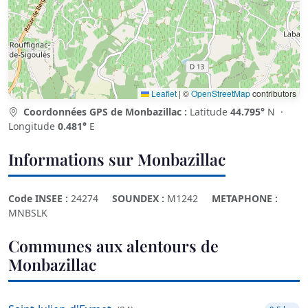
Leaflet
|
©
OpenStreetMap
contributors
Coordonnées GPS de Monbazillac :
Latitude
44.795°
N ·
Longitude
0.481°
E
Informations sur Monbazillac
Code INSEE :
24274
SOUNDEX :
M1242
METAPHONE :
MNBSLK
Communes aux alentours de
Monbazillac