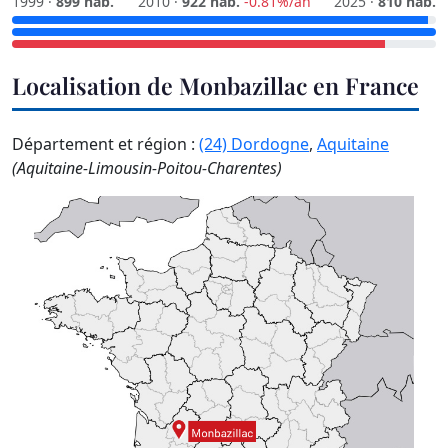
1999 ·
899 hab.
2010 ·
922 hab.
-0.81%/an
2025 ·
810 hab.
Localisation de Monbazillac en France
Département et région :
(24) Dordogne
,
Aquitaine
(Aquitaine-Limousin-Poitou-Charentes)