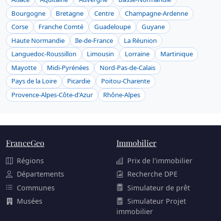
Bourgogne
Bretagne
Centre
Champagne-Ardenne
Corse
Franche Comté
Guadeloupe
Guyane
Haute Normandie
Ile-de-France
La Réunion
Languedoc-Roussillon
Limousin
Lorraine
Martinique
Mayotte
Midi-Pyrénées
Nord-Pas-de-Calais
Pays de la Loire
Picardie
Poitou-Charente
Provence-Alpes-Côte-d'Azur
Rhône-Alpes
FranceGeo
Immobilier
Régions
Prix de l'immobilier
Départements
Recherche DPE
Communes
Simulateur de prêt
Musées
Simulateur Projet
immobilier