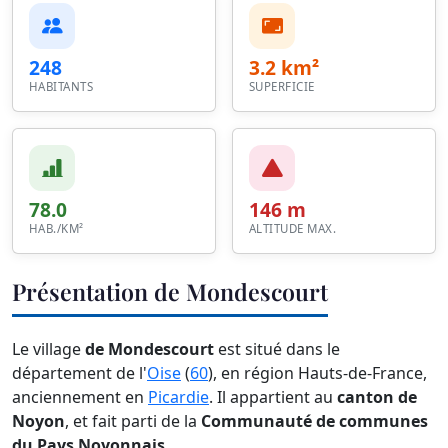
248
3.2 km²
HABITANTS
SUPERFICIE
78.0
146 m
HAB./KM²
ALTITUDE MAX.
Présentation de Mondescourt
Le village
de Mondescourt
est situé dans le
département de l'
Oise
(
60
), en région Hauts-de-France,
anciennement en
Picardie
. Il appartient au
canton de
Noyon
, et fait parti de la
Communauté de communes
du Pays Noyonnais
.