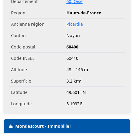
Département
60, Oise
Région
Hauts-de-France
Ancienne région
Picardie
Canton
Noyon
Code postal
60400
Code INSEE
60410
Altitude
48 – 146 m
Superficie
3.2 km²
Latitude
49.601° N
Longitude
3.109° E
Mondescourt - Immobilier