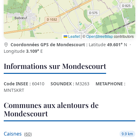
Leaflet
|
©
OpenStreetMap
contributors
Coordonnées GPS de Mondescourt :
Latitude
49.601°
N ·
Longitude
3.109°
E
Informations sur Mondescourt
Code INSEE :
60410
SOUNDEX :
M3263
METAPHONE :
MNTSKRT
Communes aux alentours de
Mondescourt
Caisnes
(
60
)
9.9 km