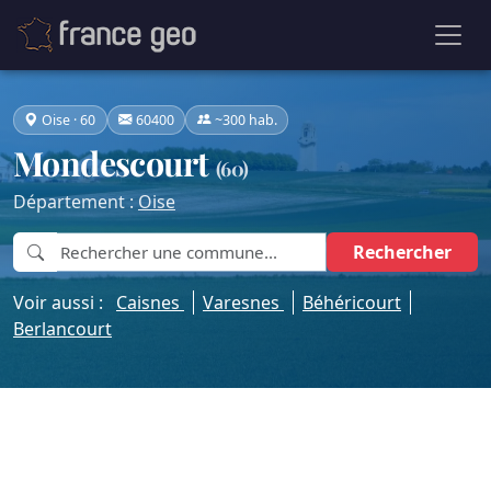
Oise · 60
60400
~300 hab.
Mondescourt
(60)
Département :
Oise
Rechercher
Voir aussi :
Caisnes
Varesnes
Béhéricourt
Berlancourt