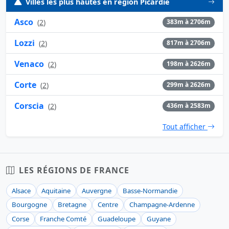
Villes les plus hautes en région Picardie
Asco
(
2
)
383m à 2706m
Lozzi
(
2
)
817m à 2706m
Venaco
(
2
)
198m à 2626m
Corte
(
2
)
299m à 2626m
Corscia
(
2
)
436m à 2583m
Tout afficher
LES RÉGIONS DE FRANCE
Alsace
Aquitaine
Auvergne
Basse-Normandie
Bourgogne
Bretagne
Centre
Champagne-Ardenne
Corse
Franche Comté
Guadeloupe
Guyane