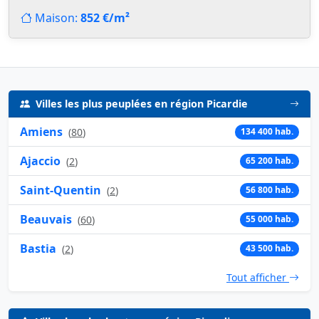
Maison:
852 €/m²
Villes les plus peuplées en région Picardie
Amiens
(
80
)
134 400 hab.
Ajaccio
(
2
)
65 200 hab.
Saint-Quentin
(
2
)
56 800 hab.
Beauvais
(
60
)
55 000 hab.
Bastia
(
2
)
43 500 hab.
Tout afficher