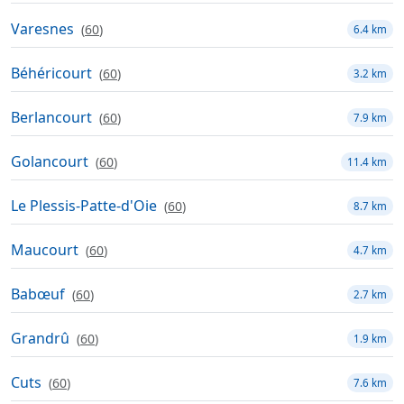
Varesnes
(
60
)
6.4 km
Béhéricourt
(
60
)
3.2 km
Berlancourt
(
60
)
7.9 km
Golancourt
(
60
)
11.4 km
Le Plessis-Patte-d'Oie
(
60
)
8.7 km
Maucourt
(
60
)
4.7 km
Babœuf
(
60
)
2.7 km
Grandrû
(
60
)
1.9 km
Cuts
(
60
)
7.6 km