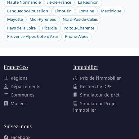
Haute Normandie
Ile-de-France
La Réunion
Languedoc-Roussillon
Limousin
Lorraine
Martinique
Mayotte
Midi-Pyrénées
Nord-Pas-de-Calais
Pays de la Loire
Picardie
Poitou-Charente
Provence-Alpes-Côte-d'Azur
Rhône-Alpes
FranceGeo
Immobilier
Régions
Prix de l'immobilier
Départements
Recherche DPE
Communes
Simulateur de prêt
Musées
Simulateur Projet
immobilier
Suivez-nous
Facebook