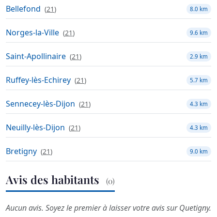
Bellefond
(
21
)
8.0 km
Norges-la-Ville
(
21
)
9.6 km
Saint-Apollinaire
(
21
)
2.9 km
Ruffey-lès-Echirey
(
21
)
5.7 km
Sennecey-lès-Dijon
(
21
)
4.3 km
Neuilly-lès-Dijon
(
21
)
4.3 km
Bretigny
(
21
)
9.0 km
Avis des habitants
(0)
Aucun avis. Soyez le premier à laisser votre avis sur Quetigny.