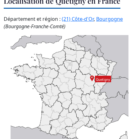
Localisation de Quetigny en France
Département et région :
(21) Côte-d'Or
,
Bourgogne
(Bourgogne-Franche-Comté)