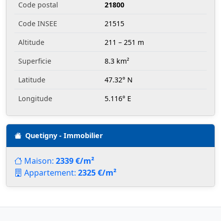
Code postal
21800
Code INSEE
21515
Altitude
211 – 251 m
Superficie
8.3 km²
Latitude
47.32° N
Longitude
5.116° E
Quetigny - Immobilier
Maison:
2339 €/m²
Appartement:
2325 €/m²