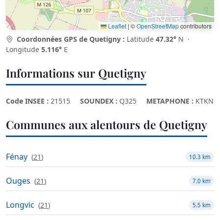
Leaflet
|
©
OpenStreetMap
contributors
Coordonnées GPS de Quetigny :
Latitude
47.32°
N ·
Longitude
5.116°
E
Informations sur Quetigny
Code INSEE :
21515
SOUNDEX :
Q325
METAPHONE :
KTKN
Communes aux alentours de Quetigny
Fénay
(
21
)
10.3 km
Ouges
(
21
)
7.0 km
Longvic
(
21
)
5.5 km