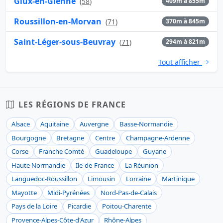
Glux-en-Glenne
(
58
)
409m à 855m
Roussillon-en-Morvan
(
71
)
370m à 845m
Saint-Léger-sous-Beuvray
(
71
)
294m à 821m
Tout afficher
LES RÉGIONS DE FRANCE
Alsace
Aquitaine
Auvergne
Basse-Normandie
Bourgogne
Bretagne
Centre
Champagne-Ardenne
Corse
Franche Comté
Guadeloupe
Guyane
Haute Normandie
Ile-de-France
La Réunion
Languedoc-Roussillon
Limousin
Lorraine
Martinique
Mayotte
Midi-Pyrénées
Nord-Pas-de-Calais
Pays de la Loire
Picardie
Poitou-Charente
Provence-Alpes-Côte-d'Azur
Rhône-Alpes