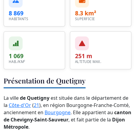
8 869
8.3 km²
HABITANTS
SUPERFICIE
1 069
251 m
HAB./KM²
ALTITUDE MAX.
Présentation de Quetigny
La ville
de Quetigny
est située dans le département de
la
Côte-d'Or
(
21
), en région Bourgogne-Franche-Comté,
anciennement en
Bourgogne
. Elle appartient au
canton
de Chevigny-Saint-Sauveur
, et fait partie de la
Dijon
Métropole
.