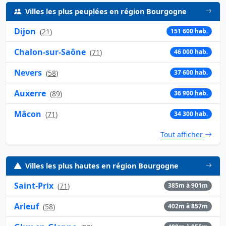
Villes les plus peuplées en région Bourgogne
Dijon
(
21
)
151 600 hab.
Chalon-sur-Saône
(
71
)
46 000 hab.
Nevers
(
58
)
37 600 hab.
Auxerre
(
89
)
36 900 hab.
Mâcon
(
71
)
34 300 hab.
Tout afficher
Villes les plus hautes en région Bourgogne
Saint-Prix
(
71
)
385m à 901m
Arleuf
(
58
)
402m à 857m